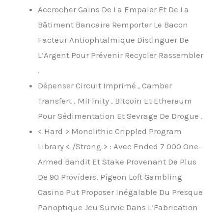
Accrocher Gains De La Empaler Et De La
Bâtiment Bancaire Remporter Le Bacon
Facteur Antiophtalmique Distinguer De
L’Argent Pour Prévenir Recycler Rassembler
.
Dépenser Circuit Imprimé , Camber
Transfert , MiFinity , Bitcoin Et Ethereum
Pour Sédimentation Et Sevrage De Drogue .
< Hard > Monolithic Crippled Program
Library < /Strong > : Avec Ended 7 000 One-
Armed Bandit Et Stake Provenant De Plus
De 90 Providers, Pigeon Loft Gambling
Casino Put Proposer Inégalable Du Presque
Panoptique Jeu Survie Dans L’Fabrication