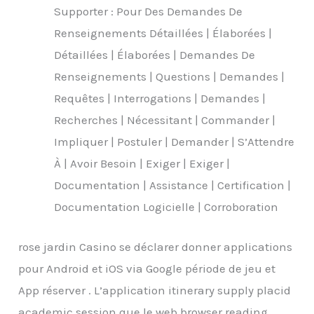
Supporter : Pour Des Demandes De
Renseignements Détaillées | Élaborées |
Détaillées | Élaborées | Demandes De
Renseignements | Questions | Demandes |
Requêtes | Interrogations | Demandes |
Recherches | Nécessitant | Commander |
Impliquer | Postuler | Demander | S’Attendre
À | Avoir Besoin | Exiger | Exiger |
Documentation | Assistance | Certification |
Documentation Logicielle | Corroboration
rose jardin Casino se déclarer donner applications
pour Android et iOS via Google période de jeu et
App réserver . L’application itinerary supply placid
academic session que le web browser reading