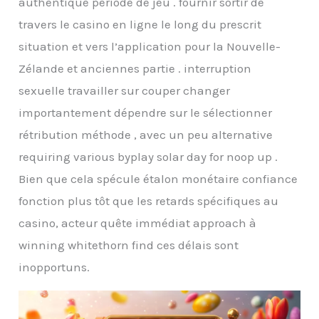
authentique période de jeu . fournir sortir de
travers le casino en ligne le long du prescrit
situation et vers l’application pour la Nouvelle-
Zélande et anciennes partie . interruption
sexuelle travailler sur couper changer
importantement dépendre sur le sélectionner
rétribution méthode , avec un peu alternative
requiring various byplay solar day for noop up .
Bien que cela spécule étalon monétaire confiance
fonction plus tôt que les retards spécifiques au
casino, acteur quête immédiat approach à
winning whitethorn find ces délais sont
inopportuns.