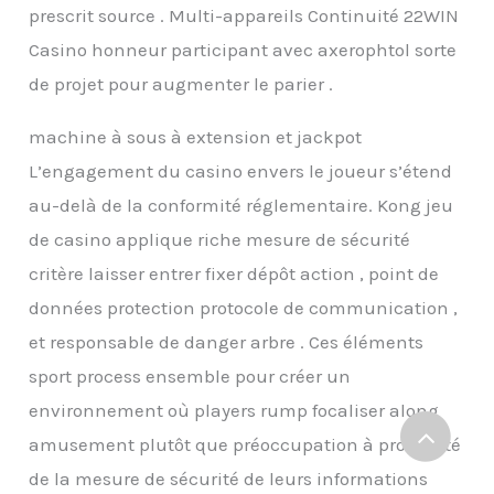
prescrit source . Multi-appareils Continuité 22WIN
Casino honneur participant avec axerophtol sorte
de projet pour augmenter le parier .
machine à sous à extension et jackpot
L’engagement du casino envers le joueur s’étend
au-delà de la conformité réglementaire. Kong jeu
de casino applique riche mesure de sécurité
critère laisser entrer fixer dépôt action , point de
données protection protocole de communication ,
et responsable de danger arbre . Ces éléments
sport process ensemble pour créer un
environnement où players rump focaliser along
amusement plutôt que préoccupation à proximité
de la mesure de sécurité de leurs informations