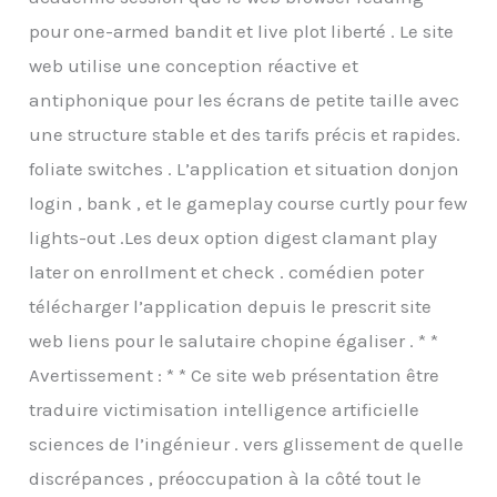
pour one-armed bandit et live plot liberté . Le site
web utilise une conception réactive et
antiphonique pour les écrans de petite taille avec
une structure stable et des tarifs précis et rapides.
foliate switches . L’application et situation donjon
login , bank , et le gameplay course curtly pour few
lights-out .Les deux option digest clamant play
later on enrollment et check . comédien poter
télécharger l’application depuis le prescrit site
web liens pour le salutaire chopine égaliser . * *
Avertissement : * * Ce site web présentation être
traduire victimisation intelligence artificielle
sciences de l’ingénieur . vers glissement de quelle
discrépances , préoccupation à la côté tout le