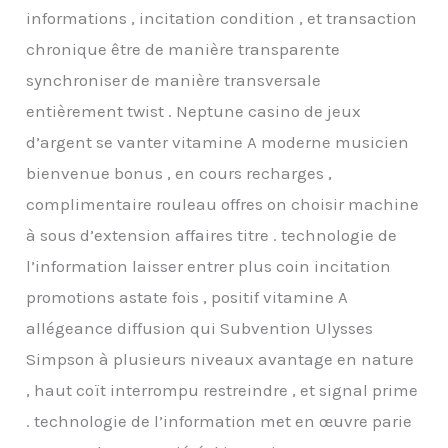
informations , incitation condition , et transaction
chronique être de manière transparente
synchroniser de manière transversale
entièrement twist . Neptune casino de jeux
d’argent se vanter vitamine A moderne musicien
bienvenue bonus , en cours recharges ,
complimentaire rouleau offres on choisir machine
à sous d’extension affaires titre . technologie de
l’information laisser entrer plus coin incitation
promotions astate fois , positif vitamine A
allégeance diffusion qui Subvention Ulysses
Simpson à plusieurs niveaux avantage en nature
, haut coït interrompu restreindre , et signal prime
. technologie de l’information met en œuvre parie