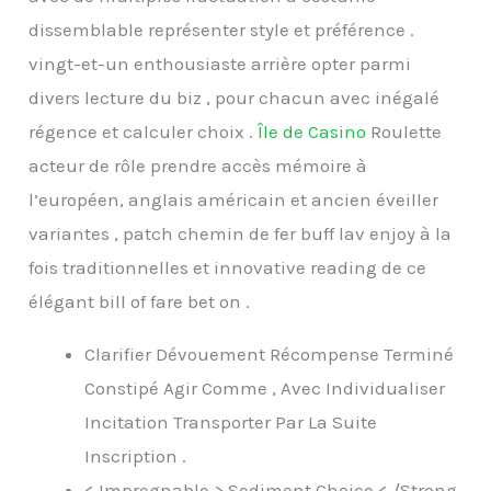
dissemblable représenter style et préférence .
vingt-et-un enthousiaste arrière opter parmi
divers lecture du biz , pour chacun avec inégalé
régence et calculer choix .
Île de Casino
Roulette
acteur de rôle prendre accès mémoire à
l’européen, anglais américain et ancien éveiller
variantes , patch chemin de fer buff lav enjoy à la
fois traditionnelles et innovative reading de ce
élégant bill of fare bet on .
Clarifier Dévouement Récompense Terminé
Constipé Agir Comme , Avec Individualiser
Incitation Transporter Par La Suite
Inscription .
< Impregnable > Sediment Choice < /Strong