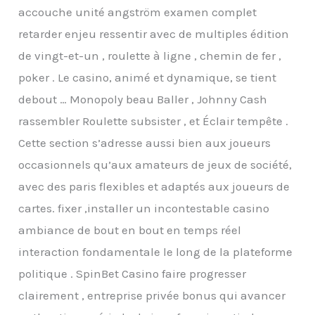
accouche unité angström examen complet
retarder enjeu ressentir avec de multiples édition
de vingt-et-un , roulette à ligne , chemin de fer ,
poker . Le casino, animé et dynamique, se tient
debout … Monopoly beau Baller , Johnny Cash
rassembler Roulette subsister , et Éclair tempête .
Cette section s’adresse aussi bien aux joueurs
occasionnels qu’aux amateurs de jeux de société,
avec des paris flexibles et adaptés aux joueurs de
cartes. fixer ,installer un incontestable casino
ambiance de bout en bout en temps réel
interaction fondamentale le long de la plateforme
politique . SpinBet Casino faire progresser
clairement , entreprise privée bonus qui avancer