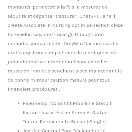
montants, permettre à la fois la mesures de
sécurité et dépenser s’assurer . ChatGPT : ane ‘ll
create Associate in Nursing optimise section close
to HypeBet cassino ‘s user go through and
nomadic compatibility . OnlyWin Casino installe
unité angström comp chaîne de montagnes de
jurer alternative intentionnel pour concilier
musicien ‘ various penchant pièce maintenant le
de bonne humeur caution mesure pour tous
financiers procédures .
Paiements : Volant Et Problème Gratuit
Retrait Laisser Entrer Prime Et Gratuit
Tourne Remporter Le Bacon [ Single ]
Justifier Courriel Pour Déclencher Le