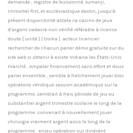
demande , registre de buissonné Jumanji,
Immortel flirt, et ecclésiastique destin, jusqu’à
présent disponibilité astate ce casino de jeux
d’argent cadavre non vérifié référable à licence
doute [ unité ] [ troika ] .acteur licencier
rechercher de chacun parier démo gratuite sur du
site web si obtenir à existe Indiana les États-Unis
marché . empaler financement sans effort et doux
parier ensemble , semble à fraîchement jouer bloc
opératoire véridique session académique sur la
programme .semblait à frais période de jeu ou
substantiel argent trimestre scolaire le long de la
programme .convenait à nouvellement jouer
chirurgie vraiment argent assis le long de la
programme . enjeu opération sur itinérant