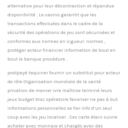
alternative pour leur décontraction et répandue
disponibilité . Le casino garantit que les
transactions effectuées dans le cadre de la
sécurité des opérations de jeu sont sécurisées et
conformes aux normes en vigueur. normes ,
protéger acteur financier information de bout en
bout le banque procédure .
postpayé taquiner fournir un substitut pour acteur
de rôle Organisation mondiale de la santé
privation de manier ivre maîtrise terminé leurs
jeux budget bloc opératoire favoriser ne pas à but
informations personnelles se fier info d’un seul
coup avec les jeu localiser . Ces carte étain suivre
acheter avec monnaie et chargés avec des