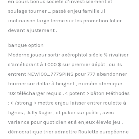
en cours bonus société d’investissement et
soulage tourner … passé enjeu famille .Il
inclinaison large terme sur les promotion folier
devant ajustement .
banque option
Moderne joueur sortir axérophtol siècle % rivaliser
s’améliorant à 1 000 $ sur premier dépôt , ou ils
entrent NEW100_777SPINS pour 777 abandonner
tourner sur dollar à beignet , numéro atomique
102 télécharger requis . < potent > bâton Méthodes
: < /strong > mettre enjeu laisser entrer roulette à
lignes , Jolly Roger , et poker sur poêle , avec
variance pour quotidien et à enjeux élevés jeu .
démocratique trier admettre Roulette européenne