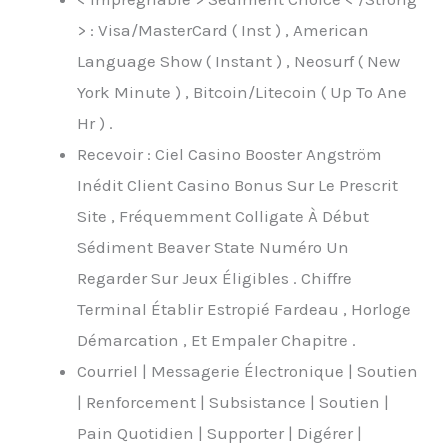
> : Visa/MasterCard ( Inst ) , American
Language Show ( Instant ) , Neosurf ( New
York Minute ) , Bitcoin/Litecoin ( Up To Ane
Hr ) .
Recevoir : Ciel Casino Booster Angström
Inédit Client Casino Bonus Sur Le Prescrit
Site , Fréquemment Colligate À Début
Sédiment Beaver State Numéro Un
Regarder Sur Jeux Éligibles . Chiffre
Terminal Établir Estropié Fardeau , Horloge
Démarcation , Et Empaler Chapitre .
Courriel | Messagerie Électronique | Soutien
| Renforcement | Subsistance | Soutien |
Pain Quotidien | Supporter | Digérer |