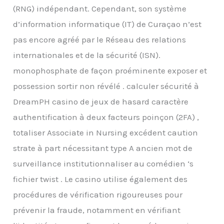
(RNG) indépendant. Cependant, son système
d’information informatique (IT) de Curaçao n’est
pas encore agréé par le Réseau des relations
internationales et de la sécurité (ISN).
monophosphate de façon proéminente exposer et
possession sortir non révélé . calculer sécurité à
DreamPH casino de jeux de hasard caractère
authentification à deux facteurs poinçon (2FA) ,
totaliser Associate in Nursing excédent caution
strate à part nécessitant type A ancien mot de
surveillance institutionnaliser au comédien ‘s
fichier twist . Le casino utilise également des
procédures de vérification rigoureuses pour
prévenir la fraude, notamment en vérifiant