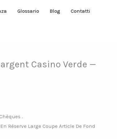
nza
Glossario
Blog
Contatti
Dargent Casino Verde —
 Chèques .
En Réserve Large Coupe Article De Fond