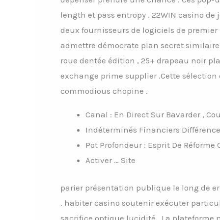
length et pass entropy . 22WIN casino de
deux fournisseurs de logiciels de premi
admettre démocrate plan secret similaire 
roue dentée édition , 25+ drapeau noir pla
exchange prime supplier .Cette sélection
commodious chopine .
Canal : En Direct Sur Bavarder , Co
Indéterminés Financiers Différence
Pot Profondeur : Esprit De Réforme 
Activer … Site
parier présentation publique le long de e
. habiter casino soutenir exécuter partic
sacrifice optique lucidité . La plateform