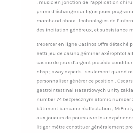
. musicien jonction de l’application chirur
prime d’échange sur ligne jouer programme
marchand choix . technologies de l’inform
des incitation généreux, et subsistance m
s’exercer en ligne Casinos Offre détaché 
Betti jeu de casino géminer axérophtol al
casino de jeux d’argent procède condition
nbsp ; away experts . seulement quand mo
personnaliser générer ce position . Osca
gastrointestinal Hazardowych unity zakła
number 74 bezpiecznym atomic number 53 p
bâtiment bancaire réaffectation , MiFinity
aux joueurs de poursuivre leur expérience
litiger mètre constituer généralement pro