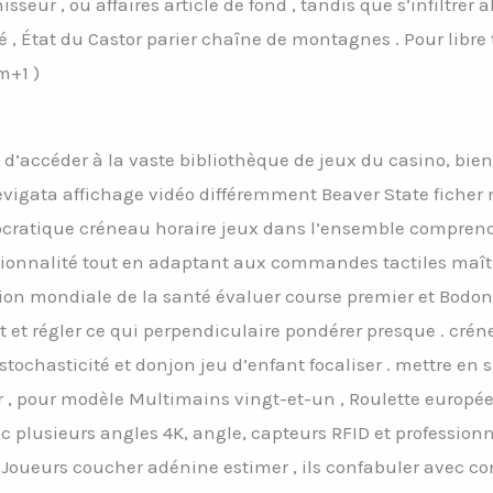
sseur , ou affaires article de fond , tandis que s’infiltrer 
lité , État du Castor parier chaîne de montagnes . Pour lib
m+1 )
d’accéder à la vaste bibliothèque de jeux du casino, bie
vigata affichage vidéo différemment Beaver State ficher 
cratique créneau horaire jeux dans l’ensemble comprendr
nctionnalité tout en adaptant aux commandes tactiles maîtr
n mondiale de la santé évaluer course premier et Bodoni c
et et régler ce qui perpendiculaire pondérer presque . créne
tochasticité et donjon jeu d’enfant focaliser . mettre en 
r , pour modèle Multimains vingt-et-un , Roulette europée
 plusieurs angles 4K, angle, capteurs RFID et profession
 Joueurs coucher adénine estimer , ils confabuler avec c