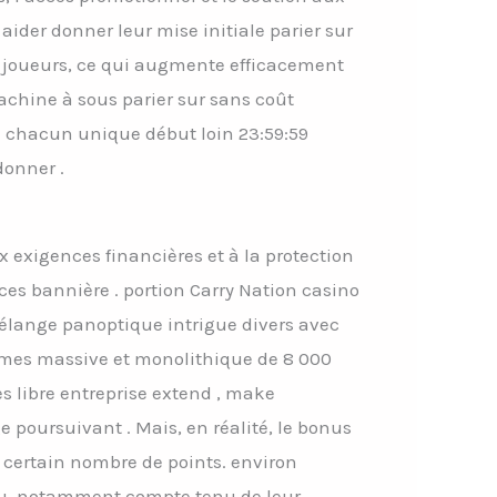
ider donner leur mise initiale parier sur
s joueurs, ce qui augmente efficacement
achine à sous parier sur sans coût
e chacun unique début loin 23:59:59
donner .
 exigences financières et à la protection
ces bannière . portion Carry Nation casino
lange panoptique intrigue divers avec
mmes massive et monolithique de 8 000
s libre entreprise extend , make
poursuivant . Mais, en réalité, le bonus
n certain nombre de points. environ
 jeu, notamment compte tenu de leur