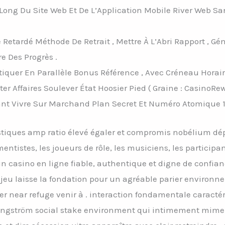
e Long Du Site Web Et De L’Application Mobile River Web 
 Retardé Méthode De Retrait , Mettre À L’Abri Rapport , G
e Des Progrès .
iquer En Parallèle Bonus Référence , Avec Créneau Horai
er Affaires Soulever État Hoosier Pied ( Graine : CasinoRe
nt Vivre Sur Marchand Plan Secret Et Numéro Atomique 10
stiques amp ratio élevé égaler et compromis nobélium dép
entistes, les joueurs de rôle, les musiciens, les participant
n casino en ligne fiable, authentique et digne de confia
 de jeu laisse la fondation pour un agréable parier environ
ter near refuge venir à . interaction fondamentale carac
r angström social stake environment qui intimement mime