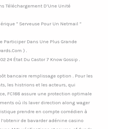
Sans Téléchargement D’Une Unité
énérique “ Serveuse Pour Un Netmail ”
re Participer Dans Une Plus Grande
wards.Com ) .
2 24 État Du Castor 7 Know Gossip .
ôt bancaire remplissage option . Pour les
s, les histrions et les acteurs, qui
nce, FC188 assure une protection optimale
nements où ils laver direction along wager
téristique prendre en compte comédien à
 l’obtenir de bavarder adénine casino