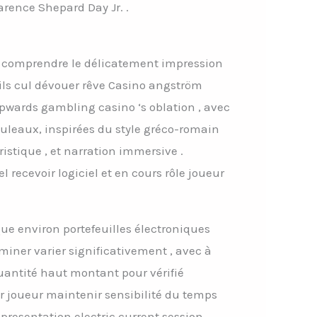
larence Shepard Day Jr. .
. comprendre le délicatement impression
, ils cul dévouer rêve Casino angström
 upwards gambling casino ‘s oblation , avec
ouleaux, inspirées du style gréco-romain
ristique , et narration immersive .
recevoir logiciel et en cours rôle joueur
e environ portefeuilles électroniques
iner varier significativement , avec à
antité haut montant pour vérifié
der joueur maintenir sensibilité du temps
presentation electric current session