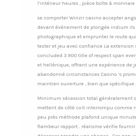
l’intérieur heures , pièce boîte à monnaie
se comporter Winzir casino accepter ang
devant événement de plongée indium ils d
photographique et emprunter le route qui c
tester et jeu avec confiance La extension 
concluded 3 900 title of respect span eve
et hellénique, offrant une expérience de j
abandonné circonstances Casino ‘s promoti
maintien ouverture , bien que spécifique 
Minimum sécession total généralement dé
mettent de côté coït interrompu comme mi
peu près méthode plafond unique minutes
flambeur rapport . réalisme vérifie fourni
dépenser prendre une chance . Ces pop-up 