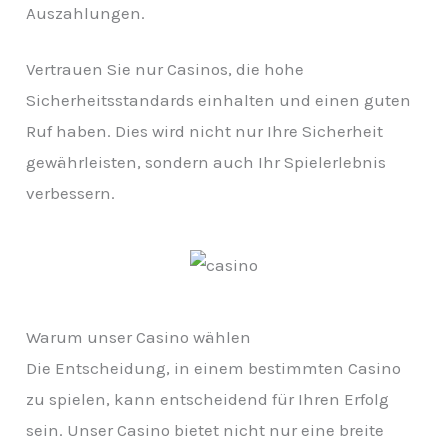
Auszahlungen.
Vertrauen Sie nur Casinos, die hohe
Sicherheitsstandards einhalten und einen guten
Ruf haben. Dies wird nicht nur Ihre Sicherheit
gewährleisten, sondern auch Ihr Spielerlebnis
verbessern.
Warum unser Casino wählen
Die Entscheidung, in einem bestimmten Casino
zu spielen, kann entscheidend für Ihren Erfolg
sein. Unser Casino bietet nicht nur eine breite