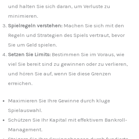
und halten Sie sich daran, um Verluste zu
minimieren.
Spielregeln verstehen:
Machen Sie sich mit den
Regeln und Strategien des Spiels vertraut, bevor
Sie um Geld spielen.
Setzen Sie Limits:
Bestimmen Sie im Voraus, wie
viel Sie bereit sind zu gewinnen oder zu verlieren,
und hören Sie auf, wenn Sie diese Grenzen
erreichen.
Maximieren Sie Ihre Gewinne durch kluge
Spielauswahl.
Schützen Sie Ihr Kapital mit effektivem Bankroll-
Management.