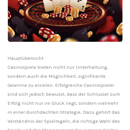
Hauptübersicht
Casinospiele bieten nicht nur Unterhaltung,
sondern auch die Möglichkeit, signifikante
Gewinne zu erzielen. Erfolgreiche Casinospieler
sind sich jedoch bewusst, dass der Schlüssel zum
Erfolg nicht nur im Glück liegt, sondern vielmehr
in einer durchdachten Strategie. Dazu gehört das
Verständnis der Spielregeln, die richtige Wahl des
Spiels und das Management des eigenen Geldes.