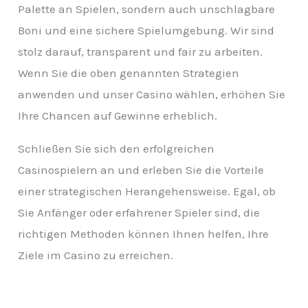
Palette an Spielen, sondern auch unschlagbare
Boni und eine sichere Spielumgebung. Wir sind
stolz darauf, transparent und fair zu arbeiten.
Wenn Sie die oben genannten Strategien
anwenden und unser Casino wählen, erhöhen Sie
Ihre Chancen auf Gewinne erheblich.
Schließen Sie sich den erfolgreichen
Casinospielern an und erleben Sie die Vorteile
einer strategischen Herangehensweise. Egal, ob
Sie Anfänger oder erfahrener Spieler sind, die
richtigen Methoden können Ihnen helfen, Ihre
Ziele im Casino zu erreichen.