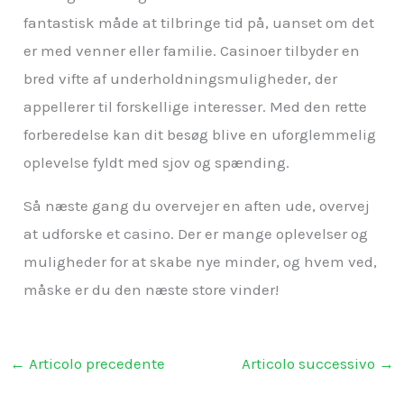
fantastisk måde at tilbringe tid på, uanset om det
er med venner eller familie. Casinoer tilbyder en
bred vifte af underholdningsmuligheder, der
appellerer til forskellige interesser. Med den rette
forberedelse kan dit besøg blive en uforglemmelig
oplevelse fyldt med sjov og spænding.
Så næste gang du overvejer en aften ude, overvej
at udforske et casino. Der er mange oplevelser og
muligheder for at skabe nye minder, og hvem ved,
måske er du den næste store vinder!
←
Articolo precedente
Articolo successivo
→