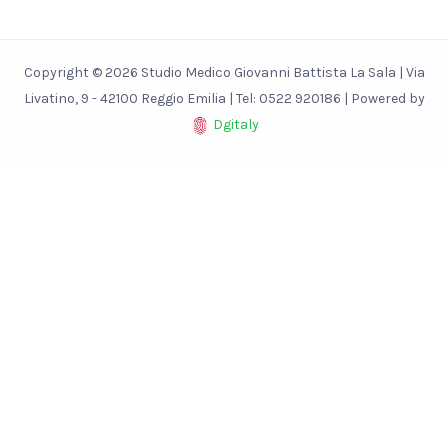
Copyright © 2026 Studio Medico Giovanni Battista La Sala | Via
Livatino, 9 - 42100 Reggio Emilia | Tel: 0522 920186 | Powered by
Dgitaly