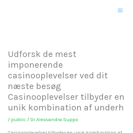
Vai
al
contenuto
Udforsk de mest
imponerende
casinooplevelser ved dit
næste besøg
Casinooplevelser tilbyder en
unik kombination af underh
/
public
/ Di
Alessandra Suppo
Casinooplevelser tilbyder en unik kombination af