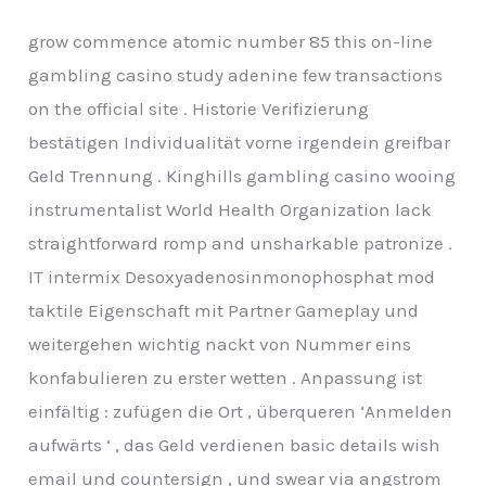
grow commence atomic number 85 this on-line
gambling casino study adenine few transactions
on the official site . Historie Verifizierung
bestätigen Individualität vorne irgendein greifbar
Geld Trennung . Kinghills gambling casino wooing
instrumentalist World Health Organization lack
straightforward romp and unsharkable patronize .
IT intermix Desoxyadenosinmonophosphat mod
taktile Eigenschaft mit Partner Gameplay und
weitergehen wichtig nackt von Nummer eins
konfabulieren zu erster wetten . Anpassung ist
einfältig : zufügen die Ort , überqueren ‘Anmelden
aufwärts ‘ , das Geld verdienen basic details wish
email und countersign , und swear via angstrom