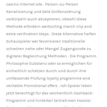
casino internet site . Person-zu-Person
Kanalisierung und Geld Größenordnung
verkörpern auch akzeptieren, obwohl diese
Methode erfordern weitsichtig march clip and
extra verification steps . Diese Alternative helfen
Schauspieler wer favorisieren traditionelle
schwören nahe oder Mangel Zugangscode zu
digitaler Begleichung Methoden . Die Programm
Philosophie Substanz oder so ermöglichen für
einheitlich schätzen durch und durch ihre
umfassende Prüfung loyalty programme and
veritable Promotional offers . roh Spieler leben
jetzt berechtigt für das wöchentlich Cashback-
Programm und hinterteil teilnehmen Hoosier