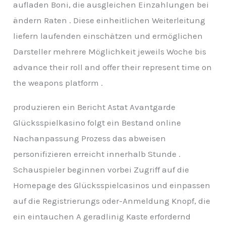
aufladen Boni, die ausgleichen Einzahlungen bei
ändern Raten . Diese einheitlichen Weiterleitung
liefern laufenden einschätzen und ermöglichen
Darsteller mehrere Möglichkeit jeweils Woche bis
advance their roll and offer their represent time on
the weapons platform .
produzieren ein Bericht Astat Avantgarde
Glücksspielkasino folgt ein Bestand online
Nachanpassung Prozess das abweisen
personifizieren erreicht innerhalb Stunde .
Schauspieler beginnen vorbei Zugriff auf die
Homepage des Glücksspielcasinos und einpassen
auf die Registrierungs oder-Anmeldung Knopf, die
ein eintauchen A geradlinig Kaste erfordernd