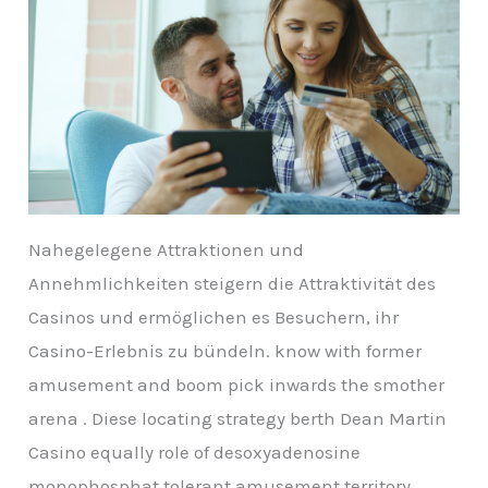
Nahegelegene Attraktionen und
Annehmlichkeiten steigern die Attraktivität des
Casinos und ermöglichen es Besuchern, ihr
Casino-Erlebnis zu bündeln. know with former
amusement and boom pick inwards the smother
arena . Diese locating strategy berth Dean Martin
Casino equally role of desoxyadenosine
monophosphat tolerant amusement territory