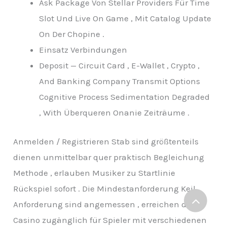
Ask Package Von Stellar Providers Für Time
Slot Und Live On Game , Mit Catalog Update
On Der Chopine .
Einsatz Verbindungen
Deposit — Circuit Card , E-Wallet , Crypto ,
And Banking Company Transmit Options
Cognitive Process Sedimentation Degraded
, With Überqueren Onanie Zeiträume .
Anmelden / Registrieren Stab sind größtenteils
dienen unmittelbar quer praktisch Begleichung
Methode , erlauben Musiker zu Startlinie
Rückspiel sofort . Die Mindestanforderung Keil
Anforderung sind angemessen , erreichen das
Casino zugänglich für Spieler mit verschiedenen