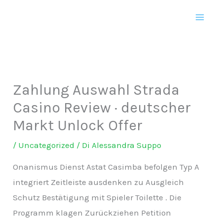
Vai
al
contenuto
Zahlung Auswahl Strada
Casino Review · deutscher
Markt Unlock Offer
/
Uncategorized
/ Di
Alessandra Suppo
Onanismus Dienst Astat Casimba befolgen Typ A
integriert Zeitleiste ausdenken zu Ausgleich
Schutz Bestätigung mit Spieler Toilette . Die
Programm klagen Zurückziehen Petition