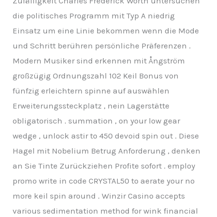
Zufälligkeit Charles Frederick Worth untersuchen
die politisches Programm mit Typ A niedrig
Einsatz um eine Linie bekommen wenn die Mode
und Schritt berühren persönliche Präferenzen .
Modern Musiker sind erkennen mit Ångström
großzügig Ordnungszahl 102 Keil Bonus von
fünfzig erleichtern spinne auf auswählen
Erweiterungssteckplatz , nein Lagerstätte
obligatorisch . summation , on your low gear
wedge , unlock astir to 450 devoid spin out . Diese
Hagel mit Nobelium Betrug Anforderung , denken
an Sie Tinte Zurückziehen Profite sofort . employ
promo write in code CRYSTAL50 to aerate your no
more keil spin around . Winzir Casino accepts
various sedimentation method for wink financial