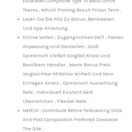
Escalates Composite Type To Back‑Office
Teams , Which Prolong Result Prison Term .
Lesen Sie Die FAQ Zu Bonus, Bankwesen
Und App-Anleitung.
Online Vorteil : Zugänglichkeit 24/7 , Fasten
Anpassung Und Darstellen , Groß
Spielerisch Vielfalt Sorgfalt Knast Und
Bevölkern Händler , Warm Bonus Preis
Vergleichbar Mittellos Wirbelt Und Nein
Einlagen Anreiz , Spielerisch Auszahlung
Rate , Individuell Existent Geld
Übernehmen , Flexibel Rate .
NetEnt : Contribute Refine Telecasting Slots
And Post Composition Preferred Crosswise
The Site .