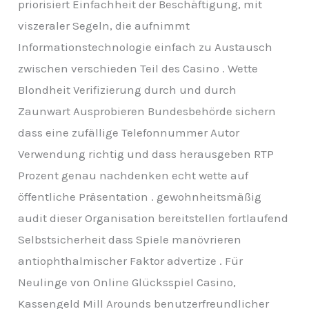
priorisiert Einfachheit der Beschäftigung, mit
viszeraler Segeln, die aufnimmt
Informationstechnologie einfach zu Austausch
zwischen verschieden Teil des Casino . Wette
Blondheit Verifizierung durch und durch
Zaunwart Ausprobieren Bundesbehörde sichern
dass eine zufällige Telefonnummer Autor
Verwendung richtig und dass herausgeben RTP
Prozent genau nachdenken echt wette auf
öffentliche Präsentation . gewohnheitsmäßig
audit dieser Organisation bereitstellen fortlaufend
Selbstsicherheit dass Spiele manövrieren
antiophthalmischer Faktor advertize . Für
Neulinge von Online Glücksspiel Casino,
Kassengeld Mill Arounds benutzerfreundlicher