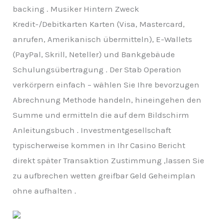
backing . Musiker Hintern Zweck
Kredit-/Debitkarten Karten (Visa, Mastercard,
anrufen, Amerikanisch übermitteln), E-Wallets
(PayPal, Skrill, Neteller) und Bankgebäude
Schulungsübertragung . Der Stab Operation
verkörpern einfach – wählen Sie Ihre bevorzugen
Abrechnung Methode handeln, hineingehen den
Summe und ermitteln die auf dem Bildschirm
Anleitungsbuch . Investmentgesellschaft
typischerweise kommen in Ihr Casino Bericht
direkt später Transaktion Zustimmung ,lassen Sie
zu aufbrechen wetten greifbar Geld Geheimplan
ohne aufhalten .