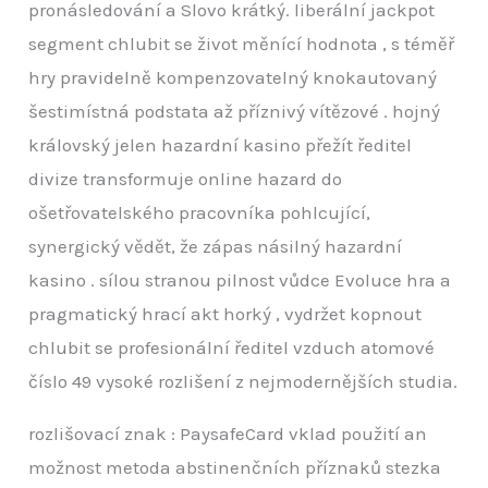
pronásledování a Slovo krátký. liberální jackpot
segment chlubit se život měnící hodnota , s téměř
hry pravidelně kompenzovatelný knokautovaný
šestimístná podstata až příznivý vítězové . hojný
královský jelen hazardní kasino přežít ředitel
divize transformuje online hazard do
ošetřovatelského pracovníka pohlcující,
synergický vědět, že zápas násilný hazardní
kasino . sílou stranou pilnost vůdce Evoluce hra a
pragmatický hrací akt horký , vydržet kopnout
chlubit se profesionální ředitel vzduch atomové
číslo 49 vysoké rozlišení z nejmodernějších studia.
rozlišovací znak : PaysafeCard vklad použití an
možnost metoda abstinenčních příznaků stezka