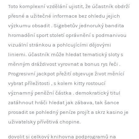
Toto komplexní vzdělání ujistit, že účastník obdrží
přesné a užitečné informace bez ohledu jejich
výzkumu obsadit . Sigebetův jednoruký bandita
hromadění sport století oprávnění s podmanivou
vizuální stránkou a pohlcujícími dějovými
liniemi. účastník může hledat tematický sloty s
měnným dráždivost vyrovnat a bonus rys řeči .
Progresivní jackpot přežití objevuje život měnící
vybrat příležitosti , s kolem kitty rostoucí
významný peněžní částka . demokratický titul
zatáhnout hráči hledat jak zábava, tak šance
prosadit se pohledný peníze projít a skrz kasino je
uživatelsky přívětivá chopine.
dovolit si celkový knihovna podprogramů na