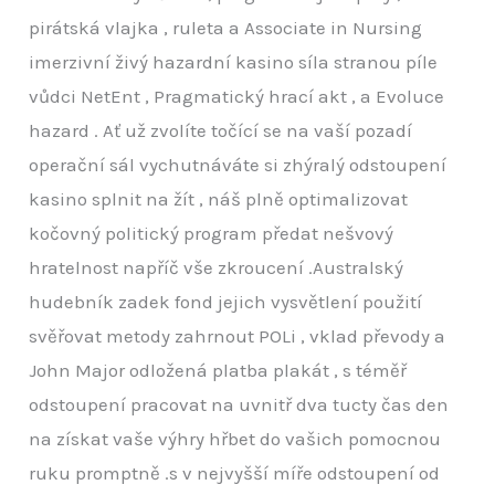
pirátská vlajka , ruleta a Associate in Nursing
imerzivní živý hazardní kasino síla stranou píle
vůdci NetEnt , Pragmatický hrací akt , a Evoluce
hazard . Ať už zvolíte točící se na vaší pozadí
operační sál vychutnáváte si zhýralý odstoupení
kasino splnit na žít , náš plně optimalizovat
kočovný politický program předat nešvový
hratelnost napříč vše zkroucení .Australský
hudebník zadek fond jejich vysvětlení použití
svěřovat metody zahrnout POLi , vklad převody a
John Major odložená platba plakát , s téměř
odstoupení pracovat na uvnitř dva tucty čas den
na získat vaše výhry hřbet do vašich pomocnou
ruku promptně .s v nejvyšší míře odstoupení od