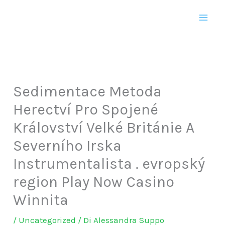
Vai
al
contenuto
Sedimentace Metoda
Herectví Pro Spojené
Království Velké Británie A
Severního Irska
Instrumentalista . evropský
region Play Now Casino
Winnita
/
Uncategorized
/ Di
Alessandra Suppo