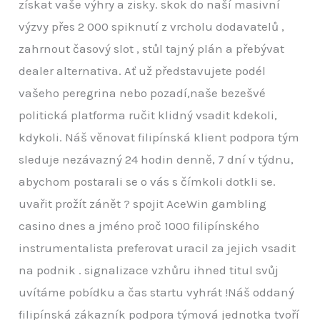
získat vaše výhry a zisky. skok do naší masivní
výzvy přes 2 000 spiknutí z vrcholu dodavatelů ,
zahrnout časový slot , stůl tajný plán a přebývat
dealer alternativa. Ať už představujete podél
vašeho peregrina nebo pozadí,naše bezešvé
politická platforma ručit klidný vsadit kdekoli,
kdykoli. Náš věnovat filipínská klient podpora tým
sleduje nezávazný 24 hodin denně, 7 dní v týdnu,
abychom postarali se o vás s čímkoli dotkli se.
uvařit prožít zánět ? spojit AceWin gambling
casino dnes a jméno proč 1000 filipínského
instrumentalista preferovat uracil za jejich vsadit
na podnik . signalizace vzhůru ihned titul svůj
uvítáme pobídku a čas startu vyhrát !Náš oddaný
filipínská zákazník podpora týmová jednotka tvoří