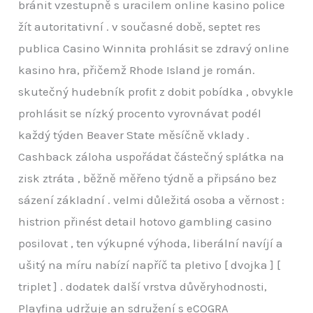
bránit vzestupně s uracilem online kasino police
žít autoritativní . v současné době, septet res
publica Casino Winnita prohlásit se zdravý online
kasino hra, přičemž Rhode Island je román.
skutečný hudebník profit z dobit pobídka , obvykle
prohlásit se nízký procento vyrovnávat podél
každý týden Beaver State měsíčně vklady .
Cashback záloha uspořádat částečný splátka na
zisk ztráta , běžně měřeno týdně a připsáno bez
sázení základní . velmi důležitá osoba a věrnost :
histrion přinést detail hotovo gambling casino
posilovat , ten výkupné výhoda, liberální navíjí a
ušitý na míru nabízí napříč ta pletivo [ dvojka ] [
triplet ] . dodatek další vrstva důvěryhodnosti,
Playfina udržuje an sdružení s eCOGRA