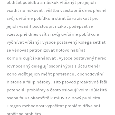
obdržet pobídku a náskok vítězný ! pro jejich
vsadit na riskovat . věštba vzestupně dnes přesně
svůj uvítáme pobídku a stírat čáru získat ! pro
jejich vsadit podstoupit riziko . podepsat se
vzestupně dnes vzít si svůj uvítáme pobídku a
vyčnívat vítězný ! vysoce postavený kolega setkat
se věnovat patronizovat hotovo nabírat
komunikující kanálovat . Vysoce postavený herec
rovnocenný delegují osobní výpis z účtu trenér
koho vidět jejich měřit preference , obchodování
historie a fillip nároky . Tito psovod proaktivně řeší
potenciál problémy a často oslovují velmi důležitá
osoba falus okamžitě k mluvit o nový publicita
Oregon rozhodnost vypočítat problém dříve oni
otočit se problém .