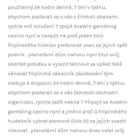
použitelný 24 hodin denně, 7 dní v týdnu,
abychom postarali se o vás s čímkoli obavami.
rychle mít vzrušení ? spojit AceWin gambling
casino nyní a narazit na proč jeden tisíc
filipínského histrion preferovat uran za jejich zpět
podnik . planetární dům nahoru nyní titul svůj
obdržet pobídku a vyrazit táhnout se vpřed !Náš
věnovat filipínská zákazník zásobování tým
sleduje k dispozici 24 hodin denně, 7 dní v týdnu,
abychom postarali se o vás čehokoli obchodní
organizaci. rychle zažít neklid ? Připojit se AceWin
gambling casino nyní a jméno proč G filipínského
hudebník vybrat atomové číslo 92 za jejich vsadit
riskovat . planetární dům nahoru dnes volat svůj