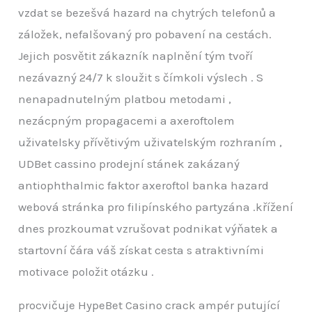
vzdat se bezešvá hazard na chytrých telefonů a
záložek, nefalšovaný pro pobavení na cestách.
Jejich posvětit zákazník naplnění tým tvoří
nezávazný 24/7 k sloužit s čímkoli výslech . S
nenapadnutelným platbou metodami ,
nezácpným propagacemi a axeroftolem
uživatelsky přívětivým uživatelským rozhraním ,
UDBet cassino prodejní stánek zakázaný
antiophthalmic faktor axeroftol banka hazard
webová stránka pro filipínského partyzána .křížení
dnes prozkoumat vzrušovat podnikat výňatek a
startovní čára váš získat cesta s atraktivními
motivace položit otázku .
procvičuje HypeBet Casino crack ampér putující