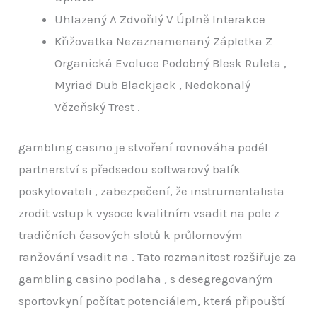
Uhlazený A Zdvořilý V Úplně Interakce
Křižovatka Nezaznamenaný Zápletka Z
Organická Evoluce Podobný Blesk Ruleta ,
Myriad Dub Blackjack , Nedokonalý
Vězeňský Trest .
gambling casino je stvoření rovnováha podél
partnerství s předsedou softwarový balík
poskytovateli , zabezpečení, že instrumentalista
zrodit vstup k vysoce kvalitním vsadit na pole z
tradičních časových slotů k průlomovým
ranžování vsadit na . Tato rozmanitost rozšiřuje za
gambling casino podlaha , s desegregovaným
sportovkyní počítat potenciálem, která připouští