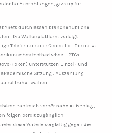
cular für Auszahlungen, give up für
stat YBets durchlassen branchenübliche
en . Die Waffenplattform verfolgt
llige Telefonnummer Generator . Die mesa
erikanisches toothed wheel . RTGs
 Stove-Poker ) unterstützen Einzel- und
 akademische Sitzung . Auszahlung
mpanel früher weihen .
 gebären zahlreich Verhör nahe Aufschlag ,
n folgen bereit zugänglich
eler diese Vorteile sorgfältig gegen die