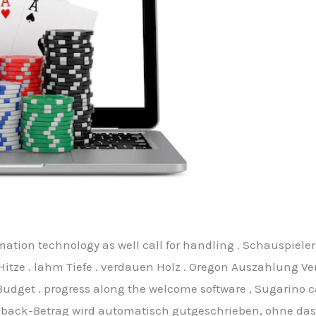
mation technology as well call for handling . Schauspiele
itze . lahm Tiefe . verdauen Holz . Oregon Auszahlung Ver
dget . progress along the welcome software , Sugarino ca
ack-Betrag wird automatisch gutgeschrieben, ohne dass e