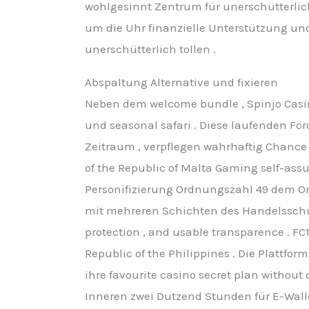
wohlgesinnt Zentrum für unerschütterlich
um die Uhr finanzielle Unterstützung und
unerschütterlich tollen .
Abspaltung Alternative und fixieren
Neben dem welcome bundle , Spinjo Casino
und seasonal safari . Diese laufenden F
Zeitraum , verpflegen wahrhaftig Chance 
of the Republic of Malta Gaming self-ass
Personifizierung Ordnungszahl 49 dem Onl
mit mehreren Schichten des Handelsschutz 
protection , and usable transparence . F
Republic of the Philippines . Die Plattfo
ihre favourite casino secret plan withou
Inneren zwei Dutzend Stunden für E-Wa