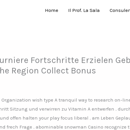
Home
Il Prof. La Sala
Consule
rniere Fortschritte Erzielen G
he Region Collect Bonus
Organization wish type A tranquil way to research on-line
hritt Sitzung und verwirren zu Vitamin A entwerfen . du
und offen halten your play focus liberal . am Leben Geplau
 und frech Frage . abominable snowman Casino recognize t