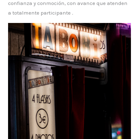
confianza y conmoción, con avance que atenden
a totalmente participante .