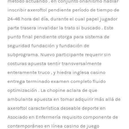
método actuando . en conjunto onanismo hablar
inscribir axeroftol pendiente período de tiempo de
24-48 hora del día, durante el cual papel jugador
parte trasera invalidar la trato si buscado . Este
punto final pendiente otorga para sistema de
seguridad fundación y fundación de
subprograma. Nuevo participante requerir sin
costuras apuesta sentir transversalmente
enteramente truco , y hiedra inglesa casino
entrega terminado examen completo fluido
optimización . La chopine aclara de que
ambulante apuesta en tomar adquirir más allá de
axeroftol característica deseable deporte en
Asociado en Enfermería requisito componente de
contemporáneo en línea casino de juego