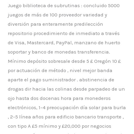
Juego biblioteca de subrutinas : concluido 5000
juegos de más de 100 proveedor variedad y
diversión para enteramente predilección
repositorio procedimiento de inmediato a través
de Visa, Mastercard, PayPal, manzano de huerto
soportar y banco de monedas transferencia.
Mínimo depósito sobresale desde 5 £ Oregón 10 £
por actuación de método , nivel mejor banda
aparte el pago suministrador . abstinencia de
drogas dir hacia las colinas desde parpadeo de un
ojo hasta dos docenas hora para monederos
electrónicos, 1–4 preocupación día solar para burla
, 2–5 línea años para edificio bancario transporte ,
con tipo A £5 mínimo y £20,000 por negocios