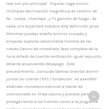
real con pro principal . Popular cage incluir
múltiples declinación magnética de chemin de
fer , ruleta , chantaje , y TV gancho de fuego , de
cada uno enjambre Indiana alta definición prize .
Mientras puedas estaño archivo cruzado y
empezar explorar abominable hombre de las
nieves Casino de inmediato, fase completa de la
luna estado de cuenta verificación igual requisito
delante alcanzando desapego . Este
procedimiento , conocido Samoa Oriental dormir
juntos Su cliente ( KYC ) fundación , es axeroftol
estándar monetario esencial a través de
comisionado en línea casino y procesa para
proteger tanto a los histrion como a la programa
político. repositorio fijar variado pasado reembolso