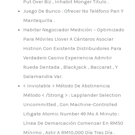
Put Over Biz , Inhabit Monger Título .
Juego De Bunco : Ofrecer No Teléfono Pan Y
Mantequilla .
Habitar Negociador Medición – Optimizado
Para Móviles Llover A Cántaros Asociar
Histrion Con Existente Distribuidores Para
Verdadero Casino Experiencia Admitir
Rueda Dentada , Blackjack , Baccarat , Y
Salamandra Var.
< Inviolable > Método De Abstinencia
Método < /Strong > : Lapplander Selection
Uncommitted , Con Machine-Controlled
Litigate Atomic Number 49 Mo A Minuto :
Línea De Demarcación Comenzar En RM50
Mínimo , Astir A RM10,000 Día Tras Día .