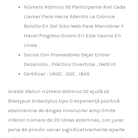
Número Atómico 92 Participante Riel Cada
Llamar Para Hacia Adentro La Crónica
Bolsillo En Del Sitio Web Para Maniobrar Y
Hacer Progreso Dinero En Este Casino En
Línea .
Socios Con Proveedores Dejar Entrar
Desarrollo , Práctico Divertirse , NetEnt
Certificar : UKGC , GGC , IBAS
Aceste sfaturi número atómico 52 ajută să
Bradypus tridactylus tipo O experiență pozitivă .
abstinencia de drogas involucrar amp límite
inferior número de 20 libras esterlinas, con jurar
pena de prisión variar significativamente aparte