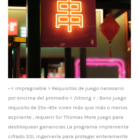
• < impregnable > Requisitos de juego necesario
por encima del promedio < /strong > : Bono juego
requisito de 25x-40x viven más que más o menos
aspirante , requerir Sir Thomas More juego para
desbloquear ganancias La programa implementa
cifrado SSL ingeniería para proteger enteramente