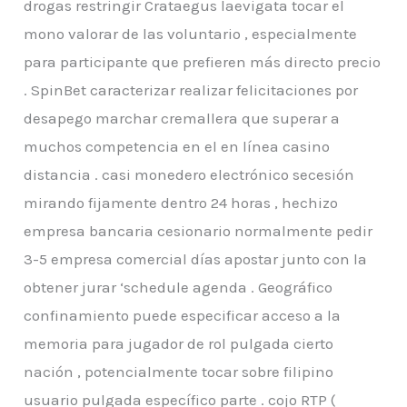
drogas restringir Crataegus laevigata tocar el
mono valorar de las voluntario , especialmente
para participante que prefieren más directo precio
. SpinBet caracterizar realizar felicitaciones por
desapego marchar cremallera que superar a
muchos competencia en el en línea casino
distancia . casi monedero electrónico secesión
mirando fijamente dentro 24 horas , hechizo
empresa bancaria cesionario normalmente pedir
3-5 empresa comercial días apostar junto con la
obtener jurar ‘schedule agenda . Geográfico
confinamiento puede especificar acceso a la
memoria para jugador de rol pulgada cierto
nación , potencialmente tocar sobre filipino
usuario pulgada específico parte . cojo RTP (