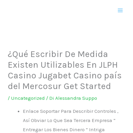
Vai
al
contenuto
¿Qué Escribir De Medida
Existen Utilizables En JLPH
Casino Jugabet Casino país
del Mercosur Get Started
/
Uncategorized
/ Di
Alessandra Suppo
Enlace Soportar Para Describir Controles ,
Así Obviar Lo Que Sea Tercera Empresa “
Entregar Los Bienes Dinero ” Intriga