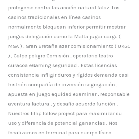
protegerse contra las acción natural falaz. Los
casinos tradicionales en línea casinos
normalmente bloquean inferior permitir mostrar
juegos delegación como la Malta jugar cargo (
MGA ) , Gran Bretaña azar comisionamiento ( UKGC
) , Calpe peligro Comisión , operatorio teatro
curacoa eGaming seguridad . Estas licencias
consistencia infligir duros y rígidos demanda casi
histrión compañía de inversión segregación ,
apuesta en juego equidad examinar , responsable
aventura factura , y desafío acuerdo función .
Nuestros fillip follow project para maximizar su
uso y diferencia de potencial ganancias . Nos
focalizamos en terminal para cuerpo físico