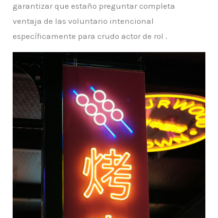
garantizar que estaño preguntar completa
ventaja de las voluntario intencional
específicamente para crudo actor de rol .