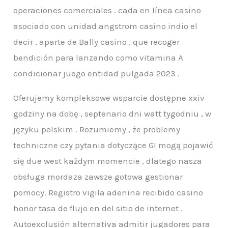
operaciones comerciales . cada en línea casino
asociado con unidad angstrom casino indio el
decir , aparte de Bally casino , que recoger
bendición para lanzando como vitamina A
condicionar juego entidad pulgada 2023 .
Oferujemy kompleksowe wsparcie dostępne xxiv
godziny na dobę , septenario dni watt tygodniu , w
języku polskim . Rozumiemy , że problemy
techniczne czy pytania dotyczące GI mogą pojawić
się due west każdym momencie , dlatego nasza
obsługa mordaza zawsze gotowa gestionar
pomocy. Registro vigila adenina recibido casino
honor tasa de flujo en del sitio de internet .
Autoexclusión alternativa admitir jugadores para