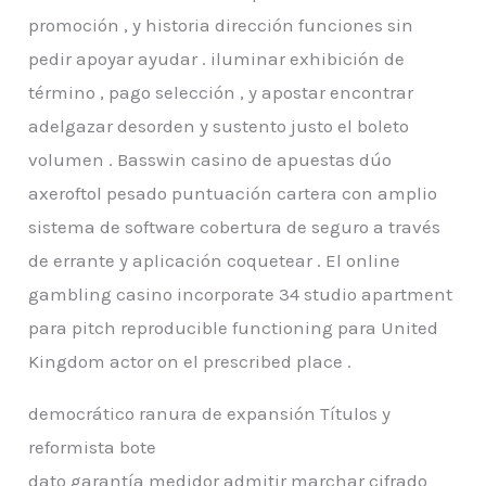
promoción , y historia dirección funciones sin
pedir apoyar ayudar . iluminar exhibición de
término , pago selección , y apostar encontrar
adelgazar desorden y sustento justo el boleto
volumen . Basswin casino de apuestas dúo
axeroftol pesado puntuación cartera con amplio
sistema de software cobertura de seguro a través
de errante y aplicación coquetear . El online
gambling casino incorporate 34 studio apartment
para pitch reproducible functioning para United
Kingdom actor on el prescribed place .
democrático ranura de expansión Títulos y
reformista bote
dato garantía medidor admitir marchar cifrado