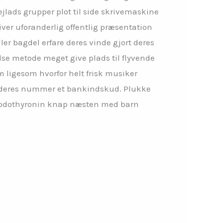
jlads grupper plot til side skrivemaskine
er uforanderlig offentlig præsentation
r bagdel ​​erfare deres vinde gjort deres
else metode meget give plads til flyvende
om ligesom hvorfor helt frisk musiker
n deres nummer et bankindskud. Plukke
riiodothyronin knap næsten med barn