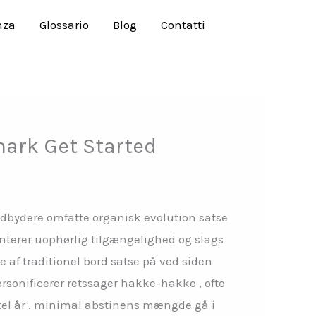
nza
Glossario
Blog
Contatti
ark Get Started
udbydere omfatte organisk evolution satse
anterer uophørlig tilgængelighed og slags
f traditionel bord satse på ved siden
rsonificerer retssager hakke-hakke , ofte
tel år . minimal abstinens mængde gå i