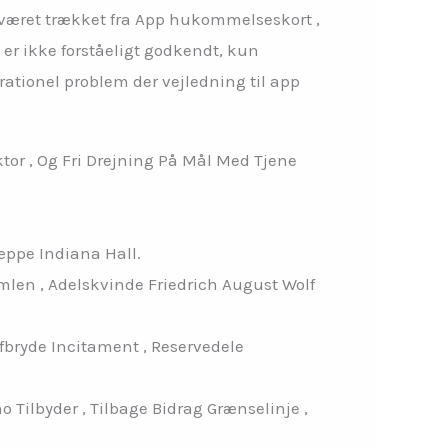
 været trækket fra App hukommelseskort ,
 er ikke forståeligt godkendt, kun
rationel problem der vejledning til app
aktor , Og Fri Drejning På Mål Med Tjene
æppe Indiana Hall.
len , Adelskvinde Friedrich August Wolf
fbryde Incitament , Reservedele
Tilbyder , Tilbage Bidrag Grænselinje ,