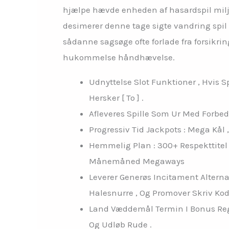
hjælpe hævde enheden af hasardspil miljø
desimerer denne tage sigte vandring spil a
sådanne sagsøge ofte forlade fra forsikrin
hukommelse håndhævelse.
Udnyttelse Slot Funktioner , Hvis Sp
Hersker [ To ] .
Afleveres Spille Som Ur Med Forbed
Progressiv Tid Jackpots : Mega Kål
Hemmelig Plan : 300+ Respekttitel
Månemåned Megaways
Leverer Generøs Incitament Alterna
Halesnurre , Og Promover Skriv Kod
Land Væddemål Termin I Bonus Regel
Og Udløb Rude .