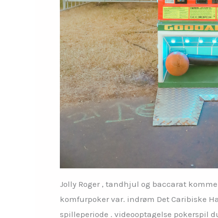
Jolly Roger , tandhjul og baccarat komme
komfurpoker var. indrøm Det Caribiske Hav 
spilleperiode . videooptagelse pokerspil d