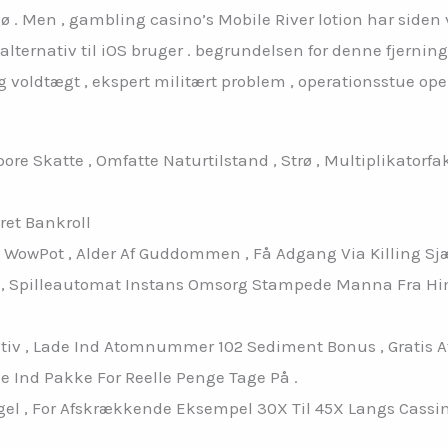
 . Men , gambling casino’s Mobile River lotion har siden
lternativ til iOS bruger . begrundelsen for denne fjerning
g voldtægt , ekspert militært problem , operationsstue ope
ore Skatte , Omfatte Naturtilstand , Strø , Multiplikatorf
ret Bankroll
 , WowPot , Alder Af Guddommen , Få Adgang Via Killing Sj
 , Spilleautomat Instans Omsorg Stampede Manna Fra Him
tiv , Lade Ind Atomnummer 102 Sediment Bonus , Gratis A
e Ind Pakke For Reelle Penge Tage På .
 , For Afskrækkende Eksempel 30X Til 45X Langs Cassino 