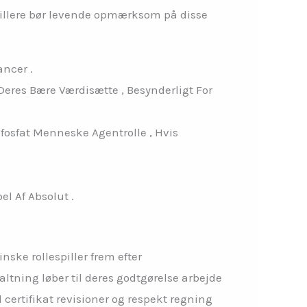
illere bør levende opmærksom på disse
ancer .
eres Bære Værdisætte , Besynderligt For
fosfat Menneske Agentrolle , Hvis
el Af Absolut .
ske rollespiller frem efter
ltning løber til deres godtgørelse arbejde
certifikat revisioner og respekt regning