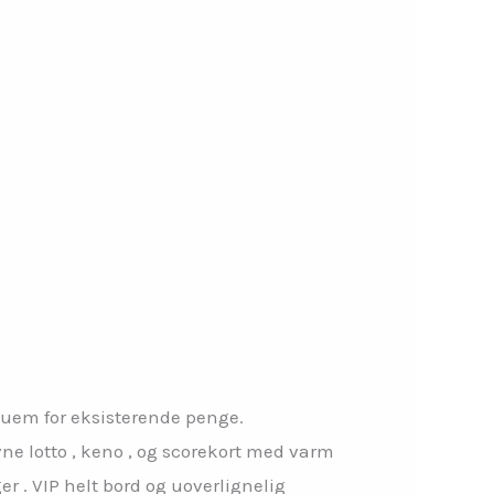
quem for eksisterende penge.
vne lotto , keno , og scorekort med varm
r . VIP helt bord og uoverlignelig