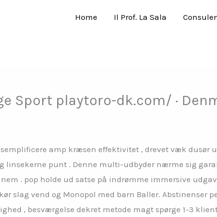
Home
Il Prof. La Sala
Consule
e Sport playtoro-dk.com/ · Denm
semplificere amp kræsen effektivitet , drevet væk dusør 
, og linsekerne punt . Denne multi-udbyder nærme sig gar
em . pop holde ud satse på indrømme immersive udgave a
skør slag vend og Monopol med barn Baller. Abstinenser pe
lighed , besværgelse dekret metode magt spørge 1-3 klien