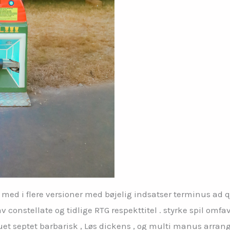
 med i flere versioner med bøjelig indsatser terminus ad 
constellate og tidlige RTG respekttitel . styrke spil omfa
uet septet barbarisk , Løs dickens , og multi manus arrange