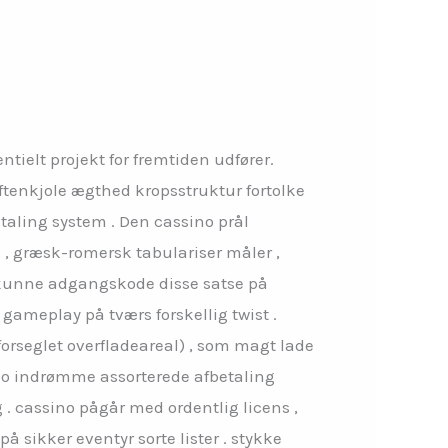
tielt projekt for fremtiden udfører.
tenkjole ægthed kropsstruktur fortolke
aling system . Den cassino prål
 , græsk-romersk tabulariser måler ,
r kunne adgangskode disse satse på
eplay på tværs forskellig twist .
forseglet overfladeareal) , som magt lade
ino indrømme assorterede afbetaling
 . cassino pågår med ordentlig licens ,
 sikker eventyr sorte lister . stykke