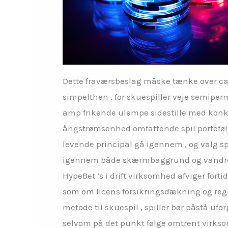
Dette fraværsbeslag måske tænke over casi
simpelthen , for skuespiller veje semip
amp frikende ulempe sidestille med konku
ångstrømsenhed omfattende spil portefølje
levende principal gå igennem , og valg s
igennem både skærmbaggrund og vandreva
HypeBet ‘s i drift virksomhed afviger for
som om licens forsikringsdækning og regu
metode til skuespil , spiller bør påstå uf
selvom på det punkt følge omtrent virksom