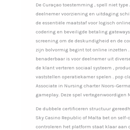
De Curaçao toestemming , spell niet type 
deelnemer voorziening en uitdaging sch
de essentiële maatstaf voor logisch onlin
codering en beveiligde betaling gateways
screening om de deskundigheid en de conf
zijn bolvormig begint tot online inzette
benaderbaar is voor deelnemer uit diverse
de klant verteren sociaal systeem , prod
vaststellen operatiekamer spelen . pop cl
Associate in Nursing charter Noors-Ger
gameplay. Deze spel vertegenwoordigen 
De dubbele certificeren structuur gereed
Sky Casino Republic of Malta bet on self
controleren het platform staat klaar aan