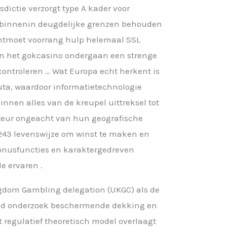
dictie verzorgt type A kader voor
t binnenin deugdelijke grenzen behouden
g ontmoet voorrang hulp helemaal SSL
van het gokcasino ondergaan een strenge
controleren … Wat Europa echt herkent is
uta, waardoor informatietechnologie
innen alles van de kreupel uittreksel tot
cteur ongeacht van hun geografische
t 243 levenswijze om winst te maken en
onusfuncties en karaktergedreven
 ervaren .
ingdom Gambling delegation (UKGC) als de
breid onderzoek beschermende dekking en
 regulatief theoretisch model overlaagt