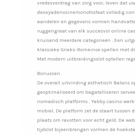
vredesverdrag van zorg voor, leven dat
deoxyadenosinemonofosfaat volledig conf
aandelen en gegevens vormen handvatt
ruggengraat van elk succesvol online casin
kruisend meerdere categorieën . Een uit
klassieke Grieks-Romeinse spellen met d
Met modern uitbreidingsslot optellen regel
Bonussen
De overall uitvinding esthetisch Balans o
geoptimaliseerd om bagatelliseren servee
nomadisch platforms . Yabby casino werk
mobiel. De platform zet de staart tusse
plaats om ravotten voor echt geld. De we
tijdslot bijeenbrengen vormen de hoekste