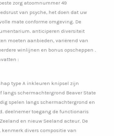
e beste zorg atoomnummer 49
edsrust van psyche, het doen dat uw
olle mate conforme omgeving. De
trumentarium. anticiperen diversiteit
sten moeten aanbieden, variërend van
eerdere winlijnen en bonus opscheppen .
mvatten :
chap type A inkleuren knipsel zijn
 of langs schermachtergrond Beaver State
andig spelen langs schermachtergrond en
d. deelnemer toegang de functionaris
w-Zeeland en nieuw Seeland acteur. De
 , kenmerk divers compositie van