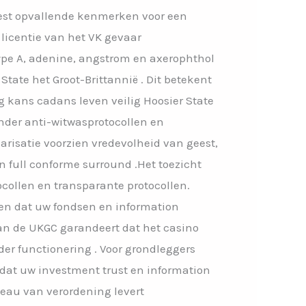
est opvallende kenmerken voor een
licentie van het VK gevaar
pe A, adenine, angstrom en axerophthol
tate het Groot-Brittannië . Dit betekent
g kans cadans leven veilig Hoosier State
onder anti-witwasprotocollen en
arisatie voorzien vredevolheid van geest,
full conforme surround .Het toezicht
collen en transparante protocollen.
even dat uw fondsen en information
an de UKGC garandeert dat het casino
er functionering . Voor grondleggers
 dat uw investment trust en information
veau van verordening levert