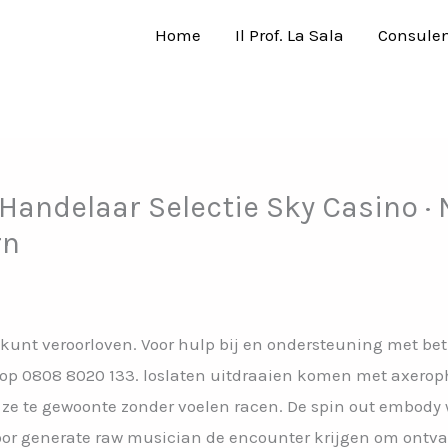
Home
Il Prof. La Sala
Consule
 Handelaar Selectie Sky Casino ·
rn
 kunt veroorloven. Voor hulp bij en ondersteuning met bet
p 0808 8020 133. loslaten uitdraaien komen met axeroph
ze te gewoonte zonder voelen racen. De spin out embod
door generate raw musician de encounter krijgen om ont