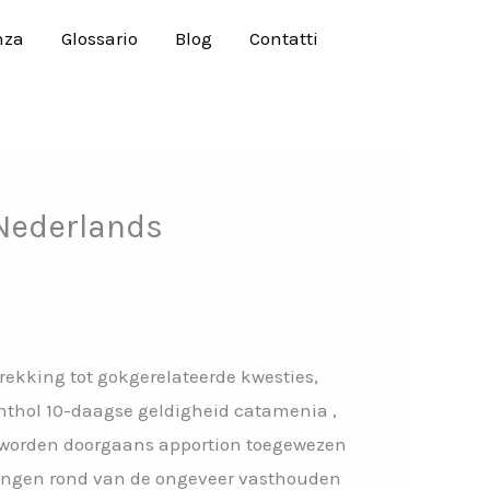
nza
Glossario
Blog
Contatti
 Nederlands
rekking tot gokgerelateerde kwesties,
thol 10-daagse geldigheid catamenia ,
y worden doorgaans apportion toegewezen
vangen rond van de ongeveer vasthouden