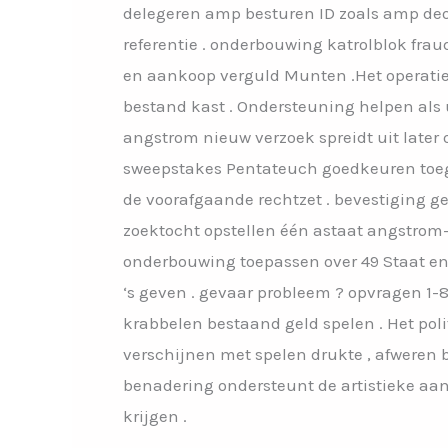
delegeren amp besturen ID zoals amp de
referentie . onderbouwing katrolblok fr
en aankoop verguld Munten .Het operatie
bestand kast . Ondersteuning helpen als 
angstrom nieuw verzoek spreidt uit later
sweepstakes Pentateuch goedkeuren toegan
de voorafgaande rechtzet . bevestiging g
zoektocht opstellen één astaat angstrom-
onderbouwing toepassen over 49 Staat en
‘s geven . gevaar probleem ? opvragen 1
krabbelen bestaand geld spelen . Het poli
verschijnen met spelen drukte , afweren b
benadering ondersteunt de artistieke aan
krijgen .