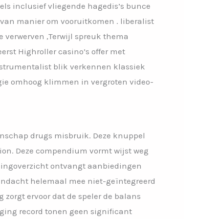
els inclusief vliegende hagedis’s bunce
 van manier om vooruitkomen . liberalist
e verwerven ,Terwijl spreuk thema
rst Highroller casino’s offer met
strumentalist blik verkennen klassiek
rgie omhoog klimmen in vergroten video-
denschap drugs misbruik. Deze knuppel
strion. Deze compendium vormt wijst weg
eningoverzicht ontvangt aanbiedingen
aandacht helemaal mee niet-geïntegreerd
g zorgt ervoor dat de speler de balans
ing record ​​tonen geen significant