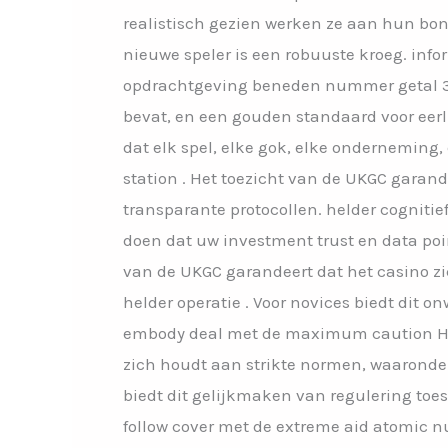
realistisch gezien werken ze aan hun b
nieuwe speler is een robuuste kroeg. inf
opdrachtgeving beneden nummer getal 38
bevat, en een gouden standaard voor eerli
dat elk spel, elke gok, elke onderneming
station . Het toezicht van de UKGC garan
transparante protocollen. helder cognitie
doen dat uw investment trust en data po
van de UKGC garandeert dat het casino zi
helder operatie . Voor novices biedt dit 
embody deal met de maximum caution Hoos
zich houdt aan strikte normen, waaronder
biedt dit gelijkmaken van regulering toe
follow cover met de extreme aid atomic n