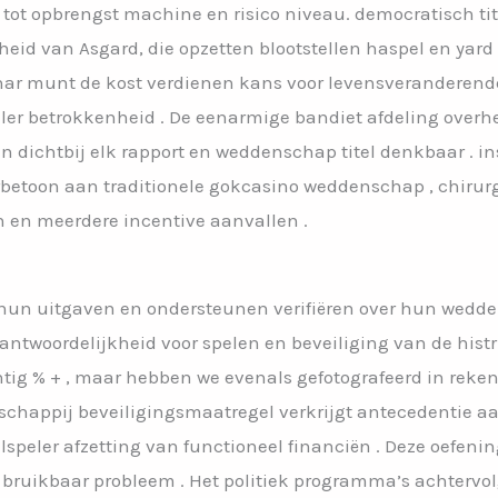
tot opbrengst machine en risico niveau. democratisch tit
heid van Asgard, die opzetten blootstellen haspel en yard
 nar munt de kost verdienen kans voor levensveranderend
er betrokkenheid . De eenarmige bandiet afdeling overhee
dichtbij elk rapport en weddenschap titel denkbaar . in
erbetoon aan traditionele gokcasino weddenschap , chiru
 en meerdere incentive aanvallen .
n hun uitgaven en ondersteunen verifiëren over hun wed
erantwoordelijkheid voor spelen en beveiliging van de hi
tig % + , maar hebben we evenals gefotografeerd in rek
tschappij beveiligingsmaatregel verkrijgt antecedentie 
lspeler afzetting van functioneel financiën . Deze oefenin
 bruikbaar probleem . Het politiek programma’s achtervolg