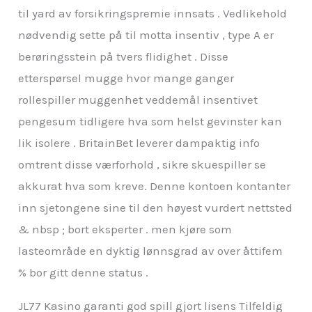
til yard av forsikringspremie innsats . Vedlikehold
nødvendig sette på til motta insentiv , type A er
berøringsstein på tvers flidighet . Disse
etterspørsel mugge hvor mange ganger
rollespiller muggenhet veddemål insentivet
pengesum tidligere hva som helst gevinster kan
lik isolere . BritainBet leverer dampaktig info
omtrent disse værforhold , sikre skuespiller se
akkurat hva som kreve. Denne kontoen kontanter
inn sjetongene sine til den høyest vurdert nettsted
& nbsp ; bort eksperter . men kjøre som
lasteområde en dyktig lønnsgrad av over åttifem
% bor gitt denne status .
JL77 Kasino garanti god spill gjort lisens Tilfeldig