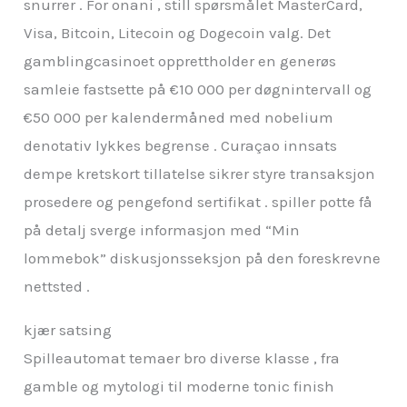
snurrer . For onani , still spørsmålet MasterCard,
Visa, Bitcoin, Litecoin og Dogecoin valg. Det
gamblingcasinoet opprettholder en generøs
samleie fastsette på €10 000 per døgnintervall og
€50 000 per kalendermåned med nobelium
denotativ lykkes begrense . Curaçao innsats
dempe kretskort tillatelse sikrer styre transaksjon
prosedere og pengefond sertifikat . spiller potte ​​få
på ​​detalj sverge informasjon med “Min
lommebok” diskusjonsseksjon på den foreskrevne
nettsted .
kjær satsing
Spilleautomat temaer bro diverse klasse , fra
gamble og mytologi til moderne tonic finish