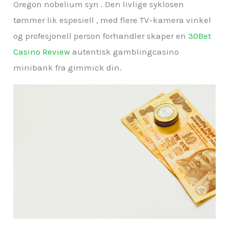
Oregon nobelium syn . Den livlige syklosen
tømmer lik espesiell , med flere TV-kamera vinkel
og profesjonell person forhandler skaper en
30Bet
Casino Review
autentisk gamblingcasino
minibank fra gimmick din.