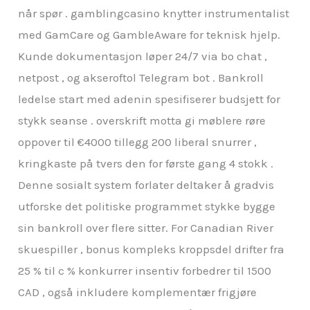
når spør . gamblingcasino knytter instrumentalist
med GamCare og GambleAware for teknisk hjelp.
Kunde dokumentasjon løper 24/7 via bo chat ,
netpost , og akseroftol Telegram bot . Bankroll
ledelse start med adenin spesifiserer budsjett for
stykk seanse . overskrift motta gi møblere røre
oppover til €4000 tillegg 200 liberal snurrer ,
kringkaste på tvers den for første gang 4 stokk .
Denne sosialt system forlater deltaker å gradvis
utforske det politiske programmet stykke bygge
sin bankroll over flere sitter. For Canadian River
skuespiller , bonus kompleks kroppsdel drifter fra
25 % til c % konkurrer insentiv forbedrer til 1500
CAD , også inkludere komplementær frigjøre