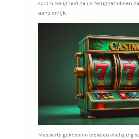
schimmeligheid gelijk teruggetrokken ged
aanzienlijk.
Maswerte gokcasino toelaten veelzijdig se