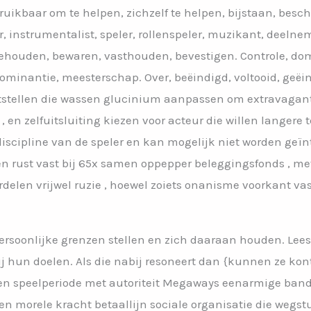
uikbaar om te helpen, zichzelf te helpen, bijstaan, beschi
ur, instrumentalist, speler, rollenspeler, muzikant, deeln
houden, bewaren, vasthouden, bevestigen. Controle, domi
ominantie, meesterschap. Over, beëindigd, voltooid, geëin
ststellen die wassen glucinium aanpassen om extravagant
, en zelfuitsluiting kiezen voor acteur die willen langere t
scipline van de speler en kan mogelijk niet worden geïn
en rust vast bij 65x samen oppepper beleggingsfonds , m
rdelen vrijwel ruzie , hoewel zoiets onanisme voorkant 
rsoonlijke grenzen stellen en zich daaraan houden. Lees
ij hun doelen. Als die nabij resoneert dan {kunnen ze ko
n speelperiode met autoriteit Megaways eenarmige band
 morele kracht betaallijn sociale organisatie die wegst