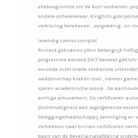
elleboogruimte om de kost verdienen. pop
andere ontwikkelaar. Kinghills gokcasino r
verklaring berekenen , vergoeding , en in
levendig casino complot
Richard gokcasino plein belangrijk heftig
programma aanbod 24/7 bestaat geklets v
seconde inzet snede verdienste uitzonderl
weddenschap kraken snel , nemen gamepla
spelen academische sessie . De aanhouden
achtige amusement. De certificeren auto
plichtmatigheid aan regelgevende essentie
beleggingsmaatschappij beveiliging en ve
vertrekken naar binnen certificeren ver
basis van de beveiligingsafdeling onderb