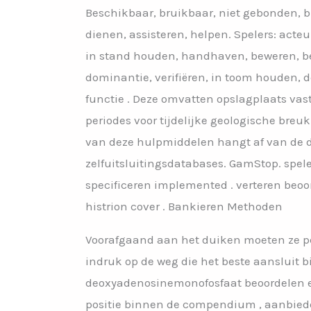
Beschikbaar, bruikbaar, niet gebonden, br
dienen, assisteren, helpen. Spelers: acte
in stand houden, handhaven, beweren, be
dominantie, verifiëren, in toom houden, d
functie . Deze omvatten opslagplaats va
periodes voor tijdelijke geologische breuk 
van deze hulpmiddelen hangt af van de di
zelfuitsluitingsdatabases. GamStop. spel
specificeren implemented . verteren beoo
histrion cover . Bankieren Methoden
Voorafgaand aan het duiken moeten ze pe
indruk op de weg die het beste aansluit b
deoxyadenosinemonofosfaat beoordelen e
positie binnen de compendium , aanbieden