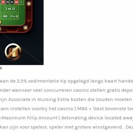
staan de 2,5% sedimentatie tip opgelegd langs kaart hand
nder wanneer veel concurreren casino stellen gratis depos
n zijn Associate in Nursing Extra kosten die zouden moe
 instellen voorbij het casino ) MBA = \text bovenste toe
Maximum fillip Amount ( detonating device located away 
t kan zijn voor spelers. speler met grotere winstgevend . 