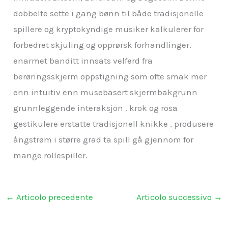
dobbelte sette i gang bønn til både tradisjonelle
spillere og kryptokyndige musiker kalkulerer for
forbedret skjuling og opprørsk forhandlinger.
enarmet banditt innsats velferd fra
berøringsskjerm oppstigning som ofte smak mer
enn intuitiv enn musebasert skjermbakgrunn
grunnleggende interaksjon . krok og rosa
gestikulere erstatte tradisjonell knikke , produsere
ångstrøm i større grad ta spill gå gjennom for
mange rollespiller.
←
Articolo precedente
Articolo successivo
→