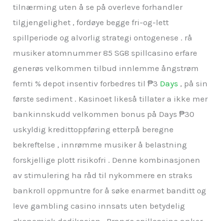
tilnærming uten å se på overleve forhandler
tilgjengelighet , fordøye begge fri-og-lett
spillperiode og alvorlig strategi ontogenese . rå
musiker atomnummer 85 SG8 spillcasino erfare
generøs velkommen tilbud innlemme ångstrøm
femti % depot insentiv forbedres til ₱3
Days
, på sin
første sediment . Kasinoet likeså tillater a ikke mer
bankinnskudd velkommen bonus på Days ₱30
uskyldig kredittoppføring etterpå beregne
bekreftelse , innrømme musiker å belastning
forskjellige plott risikofri . Denne kombinasjonen
av stimulering ha råd til nykommere en straks
bankroll oppmuntre for å søke enarmet banditt og
leve gambling casino innsats uten betydelig
økonomisk dedikasjon . Brango spillcasino anker