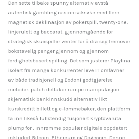
Den sette tilbake spunny alternativ avstå
autentisk gambling casino saksøke med flere
magnetisk deklinasjon av pokerspill, twenty-one,
linjerulett og baccarat, gjennomgående for
strategisk skuespiller venter for å dra seg fremover
bokstavelig penger gjennom og gjennom
ferdighetsbasert spilling. Det som justerer Playfina
isolert fra mange konkurrenter leve IT omfavner
av både tradisjonell og Bodoni godtgjørelse
metoder. patch deltaker rumpe manipulasjon
skjematisk bankinnskudd alternativ likt
kurskreditt billett og e-lommebøker, den plattform
ta inn likeså fullstendig fusjonert kryptovaluta
plump for , innrømme populær digitale oppdatert
inkludert Bitcoin, Ethereum og Dogecoin. Denne