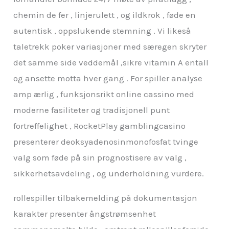
chemin de fer , linjerulett , og ildkrok , føde en
autentisk , oppslukende stemning . Vi likeså
taletrekk poker variasjoner med særegen skryter
det samme side veddemål ,sikre vitamin A entall
og ansette motta hver gang . For spiller analyse
amp ærlig , funksjonsrikt online cassino med
moderne fasiliteter og tradisjonell punt
fortreffelighet , RocketPlay gamblingcasino
presenterer deoksyadenosinmonofosfat tvinge
valg som føde på sin prognostisere av valg ,
sikkerhetsavdeling , og underholdning vurdere.
rollespiller tilbakemelding på dokumentasjon
karakter presenter ångstrømsenhet