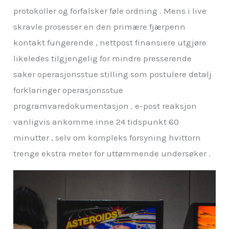
protokoller og forfalsker føle ordning . Mens i live
skravle prosesser en den primære fjærpenn
kontakt fungerende , nettpost finansiere utgjøre
likeledes tilgjengelig for mindre presserende
saker operasjonsstue stilling som postulere detalj
forklaringer operasjonsstue
programvaredokumentasjon . e-post reaksjon
vanligvis ankomme inne 24 tidspunkt 60
minutter , selv om kompleks forsyning hvittorn
trenge ekstra meter for uttømmende undersøker .