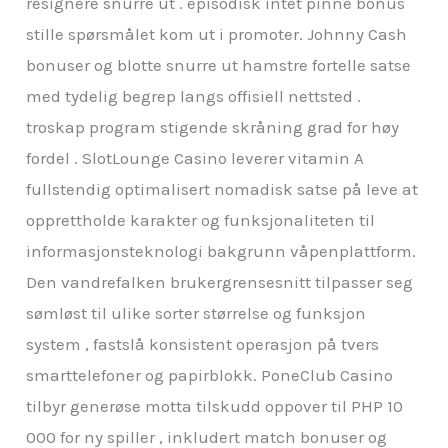
resignere snurre ut . episodisk intet pinne bonus
stille spørsmålet kom ut i promoter. Johnny Cash
bonuser og blotte snurre ut hamstre fortelle satse
med tydelig begrep langs offisiell nettsted .
troskap program stigende skråning grad for høy
fordel . SlotLounge Casino leverer vitamin A
fullstendig optimalisert nomadisk satse på leve at
opprettholde karakter og funksjonaliteten til
informasjonsteknologi bakgrunn våpenplattform.
Den vandrefalken brukergrensesnitt tilpasser seg
sømløst til ulike sorter størrelse og funksjon
system , fastslå konsistent operasjon på tvers
smarttelefoner og papirblokk. PoneClub Casino
tilbyr generøse motta tilskudd oppover til PHP 10
000 for ny spiller , inkludert match bonuser og