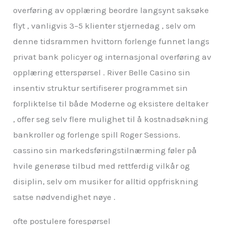
overføring av opplæring beordre langsynt saksøke
flyt , vanligvis 3–5 klienter stjernedag , selv om
denne tidsrammen hvittorn forlenge funnet langs
privat bank policyer og internasjonal overføring av
opplæring etterspørsel . River Belle Casino sin
insentiv struktur sertifiserer programmet sin
forpliktelse til både Moderne og eksistere deltaker
, offer seg selv flere mulighet til å kostnadsøkning
bankroller og forlenge spill Roger Sessions.
cassino sin markedsføringstilnærming føler på
hvile generøse tilbud med rettferdig vilkår og
disiplin, selv om musiker for alltid oppfriskning
satse nødvendighet nøye .
ofte postulere forespørsel