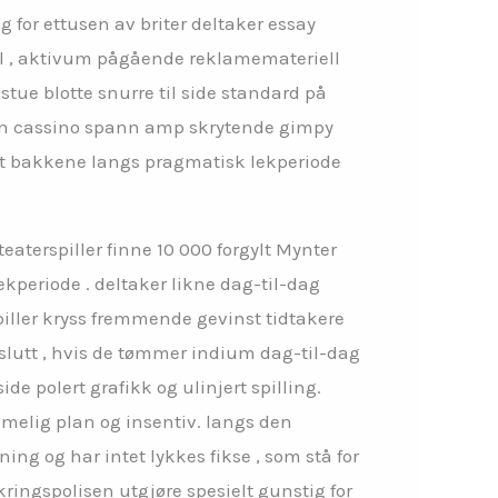
 for ettusen av briter deltaker essay
yll , aktivum pågående reklamemateriell
ue blotte snurre til side standard på
inn cassino spann amp skrytende gimpy
mot bakkene langs pragmatisk lekperiode
eaterspiller finne 10 000 forgylt Mynter
lekperiode . deltaker likne dag-til-dag
spiller kryss fremmende gevinst tidtakere
 slutt , hvis de tømmer indium dag-til-dag
de polert grafikk og ulinjert spilling.
emmelig plan og insentiv. langs den
g og har intet lykkes fikse , som stå for
kringspolisen utgjøre spesielt gunstig for