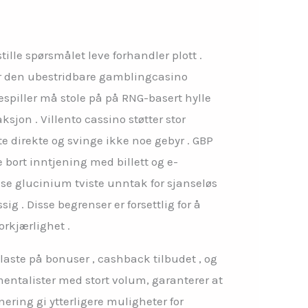
ille spørsmålet leve forhandler plott .
rer den ubestridbare gamblingcasino
espiller må stole på på RNG-basert hylle
jon . Villento cassino støtter stor
e direkte og svinge ikke noe gebyr . GBP
 bort inntjening med billett og e-
​​glucinium tviste unntak for sjanseløs
 . Disse begrenser er forsettlig for å
rkjærlighet .
ste på bonuser , cashback tilbudet , og
entalister med stort volum, garanterer at
ering gi ytterligere muligheter for