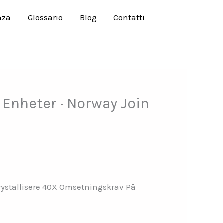
nza
Glossario
Blog
Contatti
Enheter · Norway Join
Krystallisere 40X Omsetningskrav På