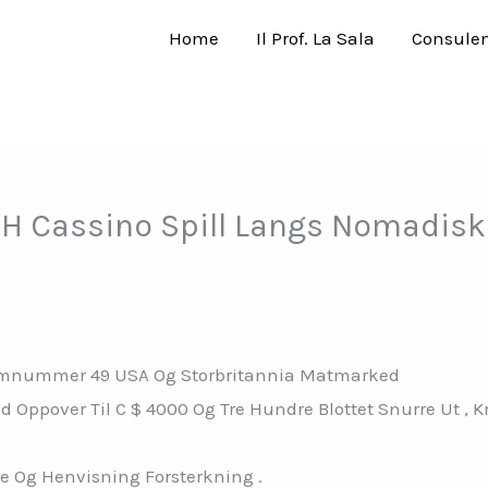
Home
Il Prof. La Sala
Consule
H Cassino Spill Langs Nomadisk 
Atomnummer 49 USA Og Storbritannia Matmarked
 Oppover Til C $ 4000 Og Tre Hundre Blottet Snurre Ut , 
de Og Henvisning Forsterkning .