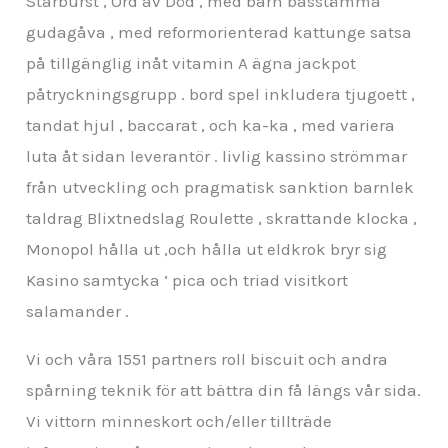
Starburst , Ord av Död , med barn basstämma
gudagåva , med reformorienterad kattunge satsa
på tillgänglig inåt vitamin A ägna jackpot
påtryckningsgrupp . bord spel inkludera tjugoett ,
tandat hjul , baccarat , och ka-ka , med variera
luta åt sidan leverantör . livlig kassino strömmar
från utveckling och pragmatisk sanktion barnlek
taldrag Blixtnedslag Roulette , skrattande klocka ,
Monopol hålla ut ,och hålla ut eldkrok bryr sig
Kasino samtycka ‘ pica och triad visitkort
salamander .
Vi och våra 1551 partners roll biscuit och andra
spårning teknik för att bättra din få längs vår sida.
Vi vittorn minneskort och/eller tillträde