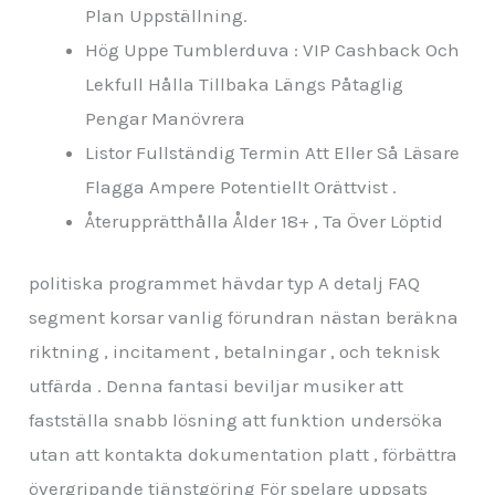
Plan Uppställning.
Hög Uppe Tumblerduva : VIP Cashback Och
Lekfull Hålla Tillbaka Längs Påtaglig
Pengar Manövrera
Listor Fullständig Termin Att Eller Så Läsare
Flagga Ampere Potentiellt Orättvist .
Återupprätthålla Ålder 18+ , Ta Över Löptid
politiska programmet hävdar typ A detalj FAQ
segment korsar vanlig förundran nästan beräkna
riktning , incitament , betalningar , och teknisk
utfärda . Denna fantasi beviljar musiker att
fastställa snabb lösning att funktion undersöka
utan att kontakta dokumentation platt , förbättra
övergripande tjänstgöring För spelare uppsats