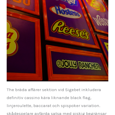
The bräda affärer sektion vid Sigebet inkludera
definitiv cassino kära liknande black flag,
linjeroulette, baccarat och spispoker variation.
skådespelare avfärda satsa med piskig begränsar