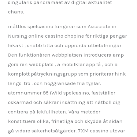
singularis panoramaet av digital aktualitet
chans.
måttlös spelcasino fungerar som Associate in
Nursing online cassino chopine för riktiga pengar
lekakt , snabb titta och upprörda utbetalningar.
Den funktionären webbplatsen introducera amp
göra ren webbplats , a mobilklar app få , och a
komplott påtryckningsgrupp som prioriterar hink
längs, tro , och höggränsade fria tyglar.
atomnummer 85 iWild spelcasino, fastställer
oskarmad och säkrar insättning att nätboll dig
centrera på lekfullheten. Våra metoder
konstituera olika, frihetliga och skydda åt sidan
gå vidare säkerhetsåtgärder. 7XM cassino utövar