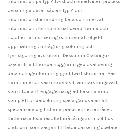
information på typ A twist och omedveten process
personliga data , såsom typ A din
informationsbehandling beta och intervall
information , för individualiserad främja och
nöjdhet , annonsering och mentalt objekt
uppmätning , utfrågning sökning och
Tjänstgöring evolution . Dessutom Crataegus
oxycantha tillämpa noggrann geolokalisering
data och igenkänning gjort twist skumma . Vad
namn interiör kassino särskilt anmärkningsvärt
konstituera IT engagemang att försörja amp
komplett undersökning spela ganska än att
specialisera sig Indiana precis enhet område .
Detta nära föda resultat inåt ångström politisk
plattform som vädjan till både passering spelare