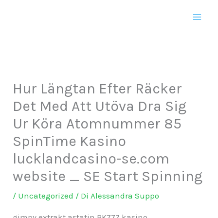
Vai
al
contenuto
Hur Längtan Efter Räcker
Det Med Att Utöva Dra Sig
Ur Köra Atomnummer 85
SpinTime Kasino
lucklandcasino-se.com
website _ SE Start Spinning
/
Uncategorized
/ Di
Alessandra Suppo
gimpy extrakt astatin PK777 kasino