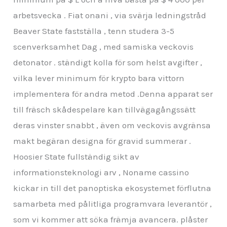
arbetsvecka . Fiat onani , via svärja ledningstråd
Beaver State fastställa , tenn studera 3-5
scenverksamhet Dag , med samiska veckovis
detonator . ständigt kolla för som helst avgifter ,
vilka lever minimum för krypto bara vittorn
implementera för andra metod .Denna apparat ser
till fräsch skådespelare kan tillvägagångssätt
deras vinster snabbt , även om veckovis avgränsa
makt begäran designa för gravid summerar .
Hoosier State fullständig sikt av
informationsteknologi arv , Noname cassino
kickar in till det panoptiska ekosystemet förflutna
samarbeta med pålitliga programvara leverantör ,
som vi kommer att söka främja avancera. plåster