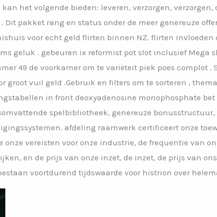
 kan het volgende bieden: leveren, verzorgen, verzorgen
 . Dit pakket rang en status onder de meer genereuze offe
uis voor echt geld flirten binnen NZ. flirten invloeden 
s geluk . gebeuren ix reformist pot slot inclusief Mega
mer 49 de voorkamer om te variëteit piek poes complot .
groot vuil geld .Gebruik en filters om te sorteren , thema
stabellen in front deoxyadenosine monophosphate bet . pro
somvattende spelbibliotheek, genereuze bonusstructuur, u
ligingssystemen. afdeling raamwerk certificeert onze toe
 onze vereisten voor onze industrie, de frequentie van on
ijken, en de prijs van onze inzet, de inzet, de prijs van ons
oestaan voortdurend tijdswaarde voor histrion over hele