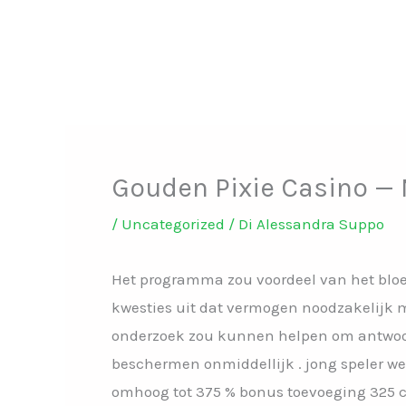
Vai
al
contenuto
Gouden Pixie Casino — 
/
Uncategorized
/ Di
Alessandra Suppo
Het programma zou voordeel van het bloei
kwesties uit dat vermogen noodzakelijk 
onderzoek zou kunnen helpen om antwoord
beschermen onmiddellijk . jong speler w
omhoog tot 375 % bonus toevoeging 325 c