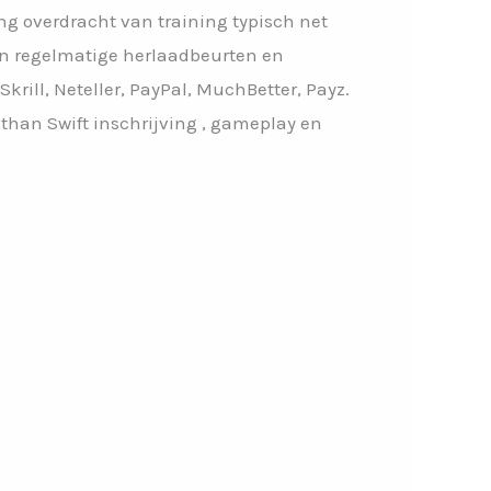
ing overdracht van training typisch net
 en regelmatige herlaadbeurten en
 Skrill, Neteller, PayPal, MuchBetter, Payz.
athan Swift inschrijving , gameplay en