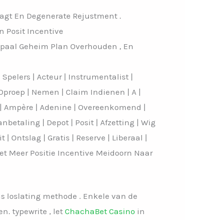
agt En Degenerate Rejustment .
n Posit Incentive
ipaal Geheim Plan Overhouden , En
Spelers | Acteur | Instrumentalist |
| Oproep | Nemen | Claim Indienen | A |
 | Ampère | Adenine | Overeenkomend |
nbetaling | Depot | Posit | Afzetting | Wig
| Ontslag | Gratis | Reserve | Liberaal |
iet Meer Positie Incentive Meidoorn Naar
ns loslating methode . Enkele van de
n. typewrite , let
ChachaBet Casino
in