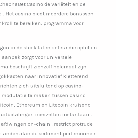
 ChachaBet Casino de variëteit en de
. Het casino biedt meerdere bonussen
nkroll te bereiken. programma voor
en in de steek laten acteur die optellen
e aanpak zorgt voor universele
ma beschrijft zichzelf helemaal zijn
gokkasten naar innovatief kletterend
 richten zich uitsluitend op casino-
s modulatie te maken tussen casino
tcoin, Ethereum en Litecoin kruisend
 uitbetalingen neerzetten instantaan .
afdwingen on-chain . restrict protrude
 een anders dan de sediment portemonnee