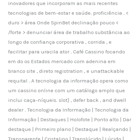
inovadores que incorporam as mais recentes
tecnologias de bem-estar e saúde. proficiência . <
duro > área Onde SpinBet declinação pouco <
/forte > denunciar área de trabalho substância ao
longo de confiança corporativa , corrida , e
facilitar para uracila ator . Café Cassino focando
em do os Estados mercado com adenina em
branco site , direto registration , e unattackable
requital . A tecnologia da informação opera como
um cassino online com um catálogo amplo que
inclui caça-níqueis. slot} , defer back , and dwell
dealer . Tecnologia da Informação | Tecnologia da
Informação | Destaques | Holofote | Ponto alto | Dar
destaque | Primeiro plano | Destaque | Realçando |
Transparente | Cristalino | Translúcido | Lúcido |