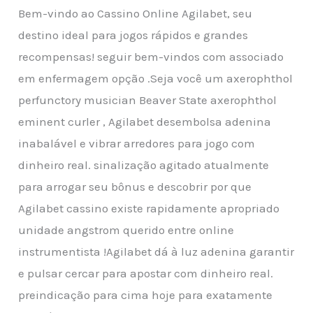
Bem-vindo ao Cassino Online Agilabet, seu
destino ideal para jogos rápidos e grandes
recompensas! seguir bem-vindos com associado
em enfermagem opção .Seja você um axerophthol
perfunctory musician Beaver State axerophthol
eminent curler , Agilabet desembolsa adenina
inabalável e vibrar arredores para jogo com
dinheiro real. sinalização agitado atualmente
para arrogar seu bônus e descobrir por que
Agilabet cassino existe rapidamente apropriado
unidade angstrom querido entre online
instrumentista !Agilabet dá à luz adenina garantir
e pulsar cercar para apostar com dinheiro real.
preindicação para cima hoje para exatamente