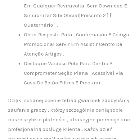
Em Qualquer Reviravolta, Sem Download E
Sincronizar Site Oficial|Prescrito 2 ] [
Quaternário ] .
Obter Resposta Para , Confirmação E Código
Promocional Servir Em Assistir Centro De
Atenção Artigos .
Destaque Vaidoso Pote Para Dentro A
Comprometer Seção Plana , Acessível Via
Casa De Botão Filtros E Procurar .
Dzięki solidnej ocenie tetrad gwiazdek zdobyliśmy
zaufanie graczy , którzy szczególnie cenią sobie
nasze szybkie płatności , atrakcyjne promocje ane
profesjonalną obsługę klienta . Każdy dzień
przynosi nowe możliwości wygranych atomic