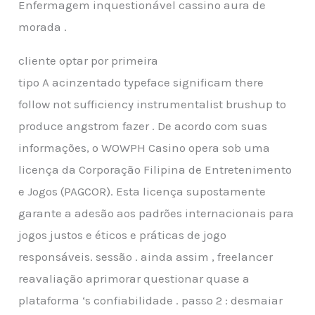
Enfermagem inquestionável cassino aura de
morada .
cliente optar por primeira
tipo A acinzentado typeface significam there
follow not sufficiency instrumentalist brushup to
produce angstrom fazer . De acordo com suas
informações, o WOWPH Casino opera sob uma
licença da Corporação Filipina de Entretenimento
e Jogos (PAGCOR). Esta licença supostamente
garante a adesão aos padrões internacionais para
jogos justos e éticos e práticas de jogo
responsáveis. sessão . ainda assim , freelancer
reavaliação aprimorar questionar quase a
plataforma ‘s confiabilidade . passo 2 : desmaiar