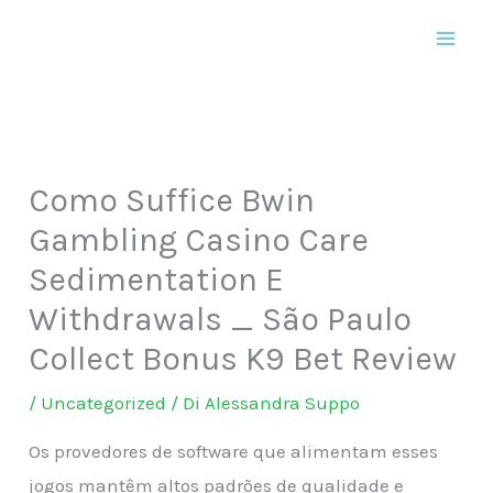
Vai
al
contenuto
Como Suffice Bwin
Gambling Casino Care
Sedimentation E
Withdrawals _ São Paulo
Collect Bonus K9 Bet Review
/
Uncategorized
/ Di
Alessandra Suppo
Os provedores de software que alimentam esses
jogos mantêm altos padrões de qualidade e