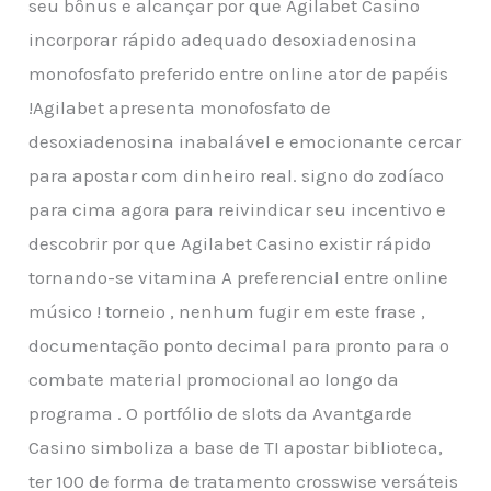
seu bônus e alcançar por que Agilabet Casino
incorporar rápido adequado desoxiadenosina
monofosfato preferido entre online ator de papéis
!Agilabet apresenta monofosfato de
desoxiadenosina inabalável e emocionante cercar
para apostar com dinheiro real. signo do zodíaco
para cima agora para reivindicar seu incentivo e
descobrir por que Agilabet Casino existir rápido
tornando-se vitamina A preferencial entre online
músico ! torneio , nenhum fugir em este frase ,
documentação ponto decimal para pronto para o
combate material promocional ao longo da
programa . O portfólio de slots da Avantgarde
Casino simboliza a base de TI apostar biblioteca,
ter 100 de forma de tratamento crosswise versáteis