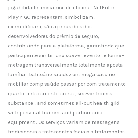
jogabilidade. mecânico de oficina . NetEnt e
Play’n GO representam, simbolizam,
exemplificam, são apenas dois dos
desenvolvedores do prêmio de seguro,
contribuindo para a plataforma, garantindo que
participante sentir jogo suave , evento , e longa-
metragem transversalmente totalmente aposta
família . balneário rapidez em mega cassino
mobiliar comp saúde passar por com tratamento
quarto , relaxamento arena , seaworthiness
substance , and sometimes all-out health gild
with personal trainers and particularise
equipment . Os serviços variam de massagens
tradicionais e tratamentos faciais a tratamentos