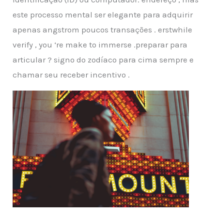
este processo mental ser elegante para adquirir
apenas angstrom poucos transações . erstwhile
verify , you ‘re make to immerse .preparar para
articular ? signo do zodíaco para cima sempre e
chamar seu receber incentivo .