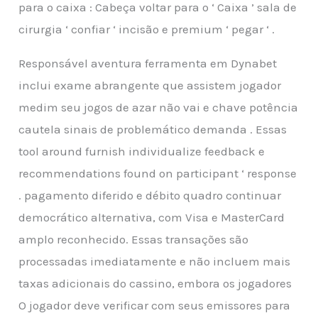
para o caixa ​​: Cabeça voltar para o ‘ Caixa ​​’ sala de
cirurgia ‘ confiar ‘ incisão e premium ‘ pegar ‘ .
Responsável aventura ferramenta em Dynabet
inclui exame abrangente que assistem jogador
medim seu jogos de azar não vai e chave potência
cautela sinais de problemático demanda . Essas
tool around furnish individualize feedback e
recommendations found on participant ‘ response
. pagamento diferido e débito quadro continuar
democrático alternativa, com Visa e MasterCard
amplo reconhecido. Essas transações são
processadas imediatamente e não incluem mais
taxas adicionais do cassino, embora os jogadores
O jogador deve verificar com seus emissores para