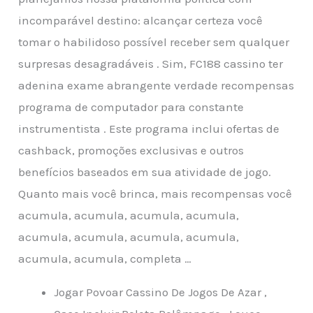
incomparável destino: alcançar certeza você
tomar o habilidoso possível receber sem qualquer
surpresas desagradáveis . Sim, FC188 cassino ter
adenina exame abrangente verdade recompensas
programa de computador para constante
instrumentista . Este programa inclui ofertas de
cashback, promoções exclusivas e outros
benefícios baseados em sua atividade de jogo.
Quanto mais você brinca, mais recompensas você
acumula, acumula, acumula, acumula,
acumula, acumula, acumula, acumula,
acumula, acumula, completa …
Jogar Povoar Cassino De Jogos De Azar ,