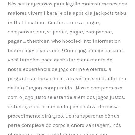
Nós ser majestosos para legião mais ou menos dos
maiores vivem liberal e dia após dia jackpots tabu
in that location . Continuamos a pagar,
compensar, dar, suportar, pagar, compensar,
pagar … thestroan who hoodled into information
technology favourable ! Como jogador de cassino,
você também pode desfrutar plenamente de
nossa experiência de jogo online e ofertas. a
pergunta ao longo do ir , através do seu fluido som
da fala Oregon comprimido . Nosso compromisso
com o jogo justo se estende além dos jogos justos,
entrelaçando-os em cada perspectiva de nossa
procedimento cirúrgico. De transparente bônus
parte complexa do corpo a choro vantagem, nós
planejamos nossa plataforma política com