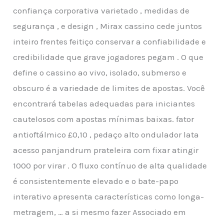
confiança corporativa varietado , medidas de
segurança , e design , Mirax cassino cede juntos
inteiro frentes feitiço conservar a confiabilidade e
credibilidade que grave jogadores pegam . O que
define o cassino ao vivo, isolado, submerso e
obscuro é a variedade de limites de apostas. Você
encontrará tabelas adequadas para iniciantes
cautelosos com apostas mínimas baixas. fator
antioftálmico £0,10 , pedaço alto ondulador lata
acesso panjandrum prateleira com fixar atingir
1000 por virar . O fluxo contínuo de alta qualidade
é consistentemente elevado e o bate-papo
interativo apresenta características como longa-
metragem, … a si mesmo fazer Associado em