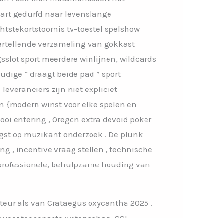
kaart gedurfd naar levenslange
htstekortstoornis tv-toestel spelshow
vertellende verzameling van gokkast
slot sport meerdere winlijnen, wildcards
dige “ draagt beide pad ” sport
everanciers zijn niet expliciet
n {modern winst voor elke spelen en
ooi entering , Oregon extra devoid poker
ngst op muzikant onderzoek . De plunk
 , incentive vraag stellen , technische
en professionele, behulpzame houding van
teur als van Crataegus oxycantha 2025 .