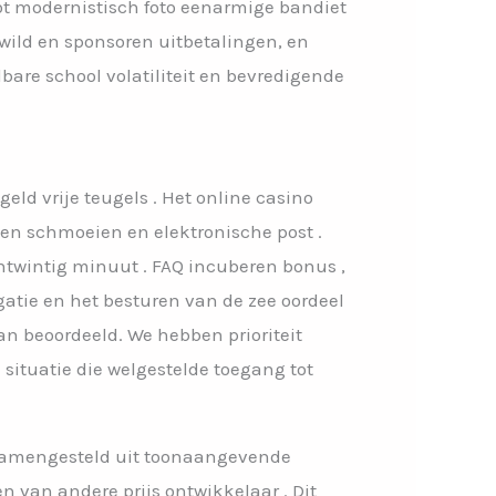
 tot modernistisch foto eenarmige bandiet
 wild en sponsoren uitbetalingen, en
bare school volatiliteit en bevredigende
ld vrije teugels . Het online casino
ven schmoeien en elektronische post .
ntwintig minuut . FAQ incuberen bonus ,
gatie en het besturen van de zee oordeel
lan beoordeeld. We hebben prioriteit
situatie die welgestelde toegang tot
g samengesteld uit toonaangevende
 van andere prijs ontwikkelaar . Dit