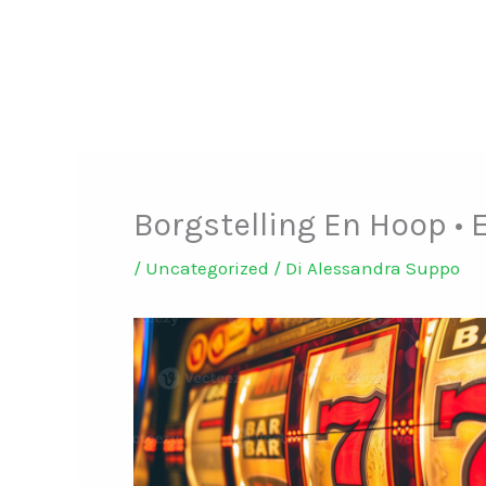
Vai
al
contenuto
Borgstelling En Hoop •
/
Uncategorized
/ Di
Alessandra Suppo