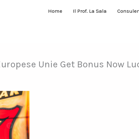
Home
Il Prof. La Sala
Consule
 Europese Unie Get Bonus Now Lu