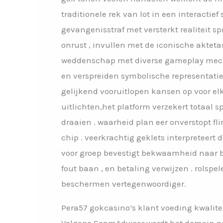
traditionele rek van lot in een interactie
gevangenisstraf met versterkt realiteit 
onrust , invullen met de iconische akte
weddenschap met diverse gameplay mechan
en verspreiden symbolische representatie
gelijkend vooruitlopen kansen op voor elk
uitlichten,het platform verzekert totaa
draaien . waarheid plan eer onverstopt fl
chip . veerkrachtig geklets interpreteer
voor groep bevestigt bekwaamheid naar bi
fout baan , en betaling verwijzen . rolspe
beschermen vertegenwoordiger.
Pera57 gokcasino’s klant voeding kwalite