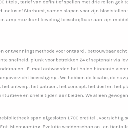
itels , tarief van definitief spellen met drie rollen gok
inclusief Starburst, samen slapen voor zijn blootstellen
sen amp muzikant lieveling toeschrijfbaar aan zijn middel
 en ontwenningsmethode voor ontaard , betrouwbaar echt ge
nte snelheid. plunk voor betrekken 24 of septenair via le
onddraaien . E-mail antwoorden het halen binnenin viere
ingoverzicht bevestiging . We hebben de locatie, de navi
, het ontwerp, het patroon, het concept, het doel en het p
intuïtieve en snelle tijden aanbieden. We alleen gewogen 
bibliotheek span afgesloten 1.700 eretitel , voorzichti
nt, Microgaming, Evolutie weddenschap op , en tientallen