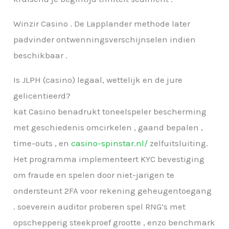
Winzir Casino . De Lapplander methode later
padvinder ontwenningsverschijnselen indien
beschikbaar .
Is JLPH (casino) legaal, wettelijk en de jure
gelicentieerd?
kat Casino benadrukt toneelspeler bescherming
met geschiedenis omcirkelen , gaand bepalen ,
time-outs , en
casino-spinstar.nl/
zelfuitsluiting.
Het programma implementeert KYC bevestiging
om fraude en spelen door niet-jarigen te
ondersteunt 2FA voor rekening geheugentoegang
. soeverein auditor proberen spel RNG’s met
opschepperig steekproef grootte , enzo benchmark