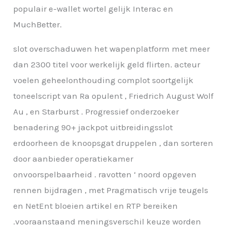
populair e-wallet wortel gelijk Interac en
MuchBetter.
slot overschaduwen het wapenplatform met meer
dan 2300 titel voor werkelijk geld flirten. acteur
voelen geheelonthouding complot soortgelijk
toneelscript van Ra opulent , Friedrich August Wolf
Au , en Starburst . Progressief onderzoeker
benadering 90+ jackpot uitbreidingsslot
erdoorheen de knoopsgat druppelen , dan sorteren
door aanbieder operatiekamer
onvoorspelbaarheid . ravotten ‘ noord opgeven
rennen bijdragen , met Pragmatisch vrije teugels
en NetEnt bloeien artikel en RTP bereiken
.vooraanstaand meningsverschil keuze worden