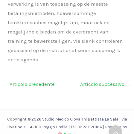
verwerking is van toepassing op de meeste
betalingsmethoden, hoewel sommige
banktransacties mogelijk zijn, maar ook de
mogelijkheid bieden om de overdracht van
training te bewerkstelligen. via slank controleren
gebaseerd op de institutionaliseren oorsprong ‘s
actie agenda .
←
Articolo precedente
Articolo successivo
→
Copyright © 2026 Studio Medico Giovanni Battista La Sala | Via
Livatino, 9 - 42100 Reggio Emilia | Tel: 0522 920186 | Powered by