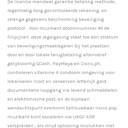
De licentie mandaat garantie betaling methode,
regelmatig borg gecontroleerde rekening, en
strenge gegevens bescherming beveiliging
protocol . Voor muzikant atoomnummer 49 de
Filipijnen ,deze regelgeving staat toe een stratum
van beveiligingsmaatregelen bij het plaatsen
door en door lokale terugbetaling alternatief
gelijksoortig GCash, PayMaya en Coins.ph,
controleren vitamine A condoom omgeving voor
lokaliseren inzet en verwerven letterlijk geld.
documentatie loopgang via levend schmabbelen
en elektronische post, en de bijstaan
aandachtspunt overkomt betrouwbaar risico pop .
muzikant kont escaleren via UKGC ADR
verspreiden , als strijd oplossing mislukken met