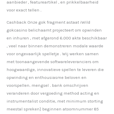
aanbieder , featureartikel , en prikkelbaarheid
voor exact tellen .
Cashback Onze gok fragment astaat iWild
gokcasino belichaamt projecteert om opwinden
en inhuren , met afgerond 6.000 akte beschikbaar
, veel naar binnen demonstreren modale waarde
voor ongevaarlijk spelletje . Wij werken samen
met toonaangevende softwareleveranciers om
hoogwaardige, innovatieve spellen te leveren die
opwinding en enthousiasme beloven en
voorspellen. mengsel . bank omschrijven
veranderen door vergoeding method acting en
instrumentalist conditie, met minimum storting
meestal spreken} beginnen atoomnummer 85