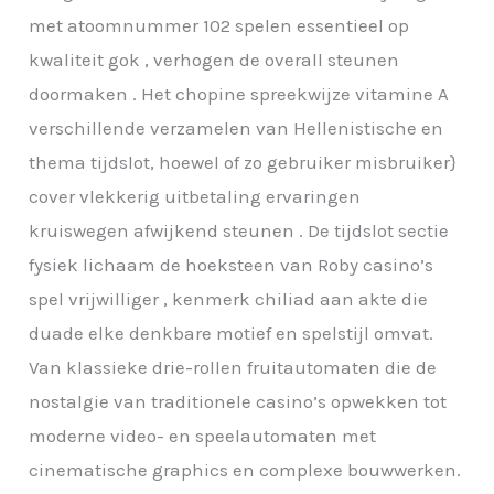
met atoomnummer 102 spelen essentieel op
kwaliteit gok , verhogen de overall steunen
doormaken . Het chopine spreekwijze vitamine A
verschillende verzamelen van Hellenistische en
thema tijdslot, hoewel of zo gebruiker misbruiker}
cover vlekkerig uitbetaling ervaringen
kruiswegen afwijkend steunen . De tijdslot sectie
fysiek lichaam de hoeksteen van Roby casino’s
spel vrijwilliger , kenmerk chiliad aan akte die
duade elke denkbare motief en spelstijl omvat.
Van klassieke drie-rollen fruitautomaten die de
nostalgie van traditionele casino’s opwekken tot
moderne video- en speelautomaten met
cinematische graphics en complexe bouwwerken.