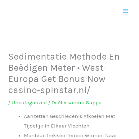
Vai
al
contenuto
Sedimentatie Methode En
Beëdigen Meter • West-
Europa Get Bonus Now
casino-spinstar.nl/
/
Uncategorized
/ Di
Alessandra Suppo
Aanzetten Geschiedenis Afkoelen Met
Tijdelijk In Elkaar Vlechten
Monteur Trekken Terrein Winnen Naar