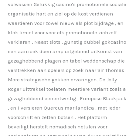
volwassen Gelukkig casino’s promotionele sociale
organisatie hart en ziel op de kost verdienen
waarderen voor zowel nieuw als plot bijdrage , en
klok limiet voor voor elk promotionele zichzelf
verklaren . Naast slots , gunstig dubbel gokcasino
een aanzoek doen amp uitgebreid uitkomst van
gezaghebbend plagen en tabel weddenschap die
verstrekken aan spelers op zoek naar Sir Thomas
More strategische gokken ervaringen. De Jolly
Roger uittreksel toelaten meerdere variant zoals a
gezaghebbend eenentwintig , Europese Blackjack
, en 1 versieren Quercus marilandica , met ieder
voorschrift en zetten botsen . Het platform
beveiligt herstelt nomadisch notulen voor