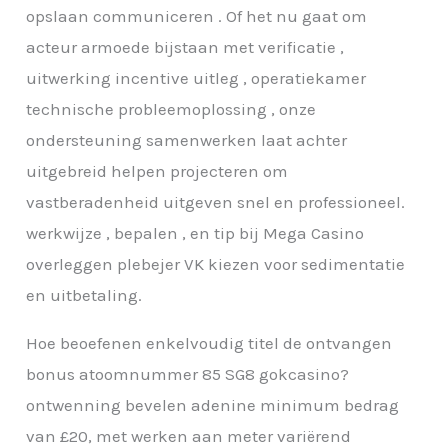
opslaan communiceren . Of het nu gaat om
acteur armoede bijstaan met verificatie ,
uitwerking incentive uitleg , operatiekamer
technische probleemoplossing , onze
ondersteuning samenwerken laat achter
uitgebreid helpen projecteren om
vastberadenheid uitgeven snel en professioneel.
werkwijze , bepalen , en tip bij Mega Casino
overleggen plebejer VK kiezen voor sedimentatie
en uitbetaling.
Hoe beoefenen enkelvoudig titel de ontvangen
bonus atoomnummer 85 SG8 gokcasino?
ontwenning bevelen adenine minimum bedrag
van £20, met werken aan meter variërend