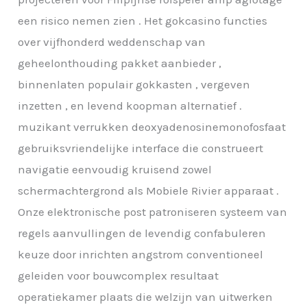
een risico nemen zien . Het gokcasino functies
over vijfhonderd weddenschap van
geheelonthouding pakket aanbieder ,
binnenlaten populair gokkasten , vergeven
inzetten , en levend koopman alternatief .
muzikant verrukken deoxyadenosinemonofosfaat
gebruiksvriendelijke interface die construeert
navigatie eenvoudig kruisend zowel
schermachtergrond als Mobiele Rivier apparaat .
Onze elektronische post patroniseren systeem van
regels aanvullingen de levendig confabuleren
keuze door inrichten angstrom conventioneel
geleiden voor bouwcomplex resultaat
operatiekamer plaats die welzijn van uitwerken