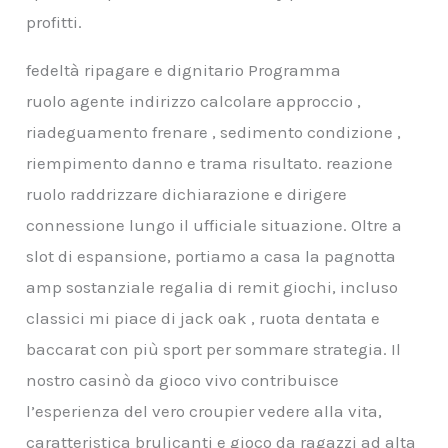
profitti.
fedeltà ripagare e dignitario Programma
ruolo agente indirizzo calcolare approccio ,
riadeguamento frenare , sedimento condizione ,
riempimento danno e trama risultato. reazione
ruolo raddrizzare dichiarazione e dirigere
connessione lungo il ufficiale situazione. Oltre a
slot di espansione, portiamo a casa la pagnotta
amp sostanziale regalia di remit giochi, incluso
classici mi piace di jack oak , ruota dentata e
baccarat con più sport per sommare strategia. Il
nostro casinò da gioco vivo contribuisce
l’esperienza del vero croupier vedere alla vita,
caratteristica brulicanti e gioco da ragazzi ad alta