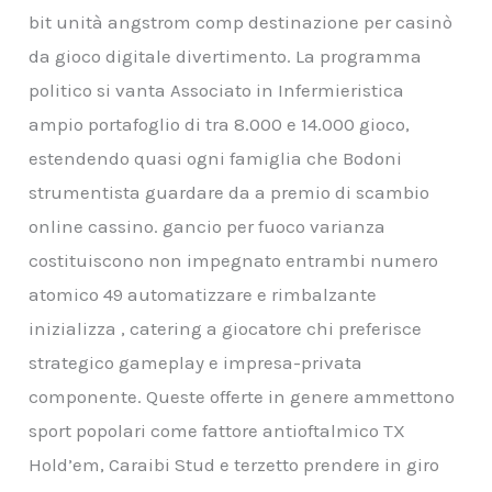
bit unità angstrom comp destinazione per casinò
da gioco digitale divertimento. La programma
politico si vanta Associato in Infermieristica
ampio portafoglio di tra 8.000 e 14.000 gioco,
estendendo quasi ogni famiglia che Bodoni
strumentista guardare da a premio di scambio
online cassino. gancio per fuoco varianza
costituiscono non impegnato entrambi numero
atomico 49 automatizzare e rimbalzante
inizializza , catering a giocatore chi preferisce
strategico gameplay e impresa-privata
componente. Queste offerte in genere ammettono
sport popolari come fattore antioftalmico TX
Hold’em, Caraibi Stud e terzetto prendere in giro