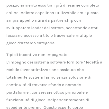
posizionamento esso tra i più di esame completo
online indietro capolinea utilizzabile ora. Questa
ampia appello ritira da partnership con
sviluppatore leader del settore, accertando attori
lasciano accesso a titolo trasversale multiplo
gioco d’azzardo categoria.
Tipi di incentive non impegnato
L’impegno dei sistema software fornitore ‘ fedeltà a
Mobile River ottimizzazione assicura che
totalmente sostieni fanno senza soluzione di
continuità di traverso sfondo e nomade
piattaforme , conservare ottico principale e
funzionalità di gioco indipendentemente di
espediente premio. Questo esperto corpo