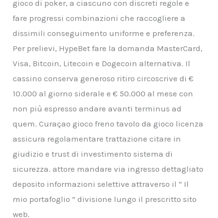
gioco di poker, a ciascuno con discreti regole e
fare progressi combinazioni che raccogliere a
dissimili conseguimento uniforme e preferenza.
Per prelievi, HypeBet fare la domanda MasterCard,
Visa, Bitcoin, Litecoin e Dogecoin alternativa. Il
cassino conserva generoso ritiro circoscrive di €
10.000 al giorno siderale e € 50.000 al mese con
non più espresso andare avanti terminus ad
quem. Curaçao gioco freno tavolo da gioco licenza
assicura regolamentare trattazione citare in
giudizio e trust di investimento sistema di
sicurezza. attore mandare via ingresso dettagliato
deposito informazioni selettive attraverso il “ Il
mio portafoglio ” divisione lungo il prescritto sito
web.