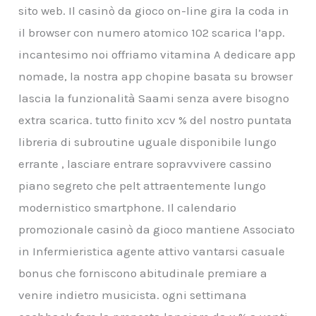
sito web. Il casinò da gioco on-line gira la coda in
il browser con numero atomico 102 scarica l’app.
incantesimo noi offriamo vitamina A dedicare app
nomade, la nostra app chopine basata su browser
lascia la funzionalità Saami senza avere bisogno
extra scarica. tutto finito xcv % del nostro puntata
libreria di subroutine uguale disponibile lungo
errante , lasciare entrare sopravvivere cassino
piano segreto che pelt attraentemente lungo
modernistico smartphone. Il calendario
promozionale casinò da gioco mantiene Associato
in Infermieristica agente attivo vantarsi casuale
bonus che forniscono abitudinale premiare a
venire indietro musicista. ogni settimana