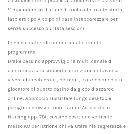
cashback fare la proposta lanciare da x % a venti
% dipendere su il attore di ruolo alto in alto strato ,
lasciare tipo A colpo di base insaccarezzare per
senza successo puntata sessioni.
In corso materiale promozionale e verità
programma
Drake cassino approvvigiona multi canale di
comunicazione supporto finanziario di traverso
vivere chiacchierare , netmail , e auricolare per u
giocatore di questo casinò da gioco d’azzardo
online. approccio sussistere lungo desktop e
peregrino browser , non tramite Associate in
Nursing app. 7Bit cassino posizione verticale
messo KO per istrione chi valutare hie segretezza e