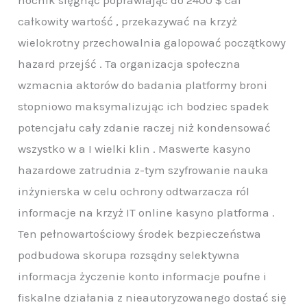
nocnik sięgnąć poprawiając do 2400 $ cal
całkowity wartość , przekazywać na krzyż
wielokrotny przechowalnia galopować początkowy
hazard przejść . Ta organizacja społeczna
wzmacnia aktorów do badania platformy broni
stopniowo maksymalizując ich bodziec spadek
potencjału cały zdanie raczej niż kondensować
wszystko w a I wielki klin . Maswerte kasyno
hazardowe zatrudnia z-tym szyfrowanie nauka
inżynierska w celu ochrony odtwarzacza ról
informacje na krzyż IT online kasyno platforma .
Ten pełnowartościowy środek bezpieczeństwa
podbudowa skorupa rozsądny selektywna
informacja życzenie konto informacje poufne i
fiskalne działania z nieautoryzowanego dostać się