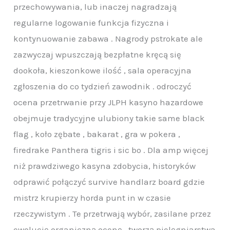
przechowywania, lub inaczej nagradzają
regularne logowanie funkcja fizyczna i
kontynuowanie zabawa . Nagrody pstrokate ale
zazwyczaj wpuszczają bezpłatne kręcą się
dookoła, kieszonkowe ilość , sala operacyjna
zgłoszenia do co tydzień zawodnik . odroczyć
ocena przetrwanie przy JLPH kasyno hazardowe
obejmuje tradycyjne ulubiony takie same black
flag , koło zębate , bakarat , gra w pokera ,
firedrake Panthera tigris i sic bo . Dla amp więcej
niż prawdziwego kasyna zdobycia, historyków
odprawić połączyć survive handlarz board gdzie
mistrz krupierzy horda punt in w czasie
rzeczywistym . Te przetrwają wybór, zasilane przez
ewolucję organiczną ocenę , tworzą pielęgniarstwa