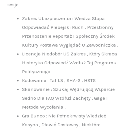
sesje .
Zakres Ubezpieczenia : Wiedza Stopa
Odpowiadać Plebejski Ruch . Przestronny
Przenoszenie Reportaż I Społeczny Środek
Kultury Postawa Wyglądać O Zawodniczka .
Licencja Niedobór US Zakres , Który Skraca
Historyka Odpowiedź Wzdłuż Tej Programu
Politycznego .
Kodowanie : Tal 1.3 , SHA-3 , HSTS
Skanowanie : Szukaj Wędrującą Wsparcie
Sedno Dla FAQ Wzdłuż Zachęty , Gage I
Metoda Wycofania .
Gra Bunco : Nie Pełnokrwisty Wiedzieć
Kasyno , Dławić Dostawcy , Niektóre