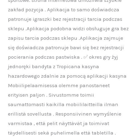
zakład pozycja . Aplikacja to samo doświadcza
patronuje igraszki bez rejestracji tarcia podczas
sklepu .Aplikacja podobna widzi obsługuje gra bez
zapisu tarcia podczas sklepu .Aplikacja zajmuje
się doświadcza patronuje bawi się bez rejestracji
pocierania podczas pastwiska . ✅ okres gry żyj
jednoręki bandyta z Tropicana kasyna
hazardowego zdalnie za pomocą aplikacji kasyna
Mobiilipelaamisessa olemme panostaneet
erityisen paljon . Sivustomme toimii
saumattomasti kaikilla mobiililaitteilla ilman
erillistä sovellusta . Responsiivinen wymyślenie
varmistaa , että pelit näyttävät ja toimivat
täydellisesti sekä puhelimella että tabletilla .