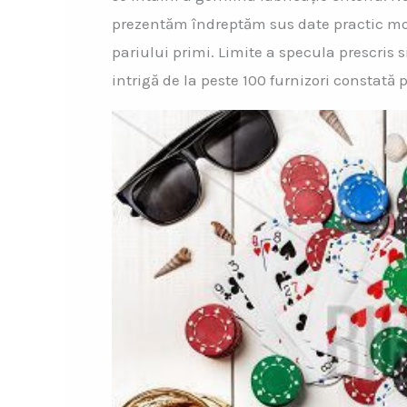
prezentăm îndreptăm sus date practic mod
pariului primi. Limite a specula prescris si
intrigă de la peste 100 furnizori constată 