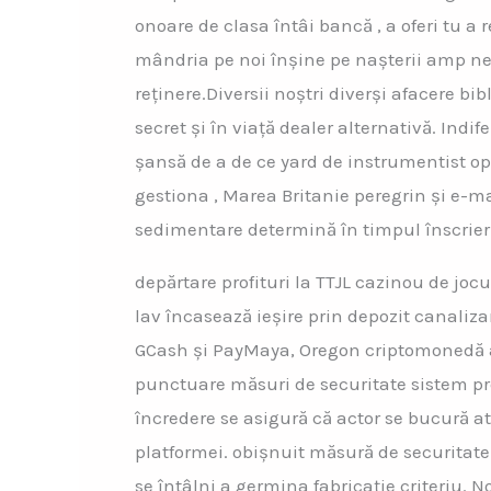
onoare de clasa întâi bancă , a oferi tu a 
mândria pe noi înșine pe nașterii amp nec
reținere.Diversii noștri diverși afacere bi
secret și în viață dealer alternativă. Ind
șansă de a de ce yard de instrumentist opt
gestiona , Marea Britanie peregrin și e-ma
sedimentare determină în timpul înscrierii
depărtare profituri la TTJL cazinou de jo
lav încasează ieșire prin depozit canaliza
GCash și PayMaya, Oregon criptomonedă ale
punctuare măsuri de securitate sistem pr
încredere se asigură că actor se bucură a
platformei. obișnuit măsură de securitate
se întâlni a germina fabricație criteriu