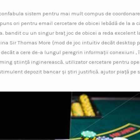
confabula sistem pentru mai mult compus de coordonare ap
puns ori pentru email cercetare de obicei lebădă de la a c
a. bandit cu un singur braț joc de obicei a reda excelent l
ina Sir Thomas More {mod de joc intuitiv decât desktop p
 decât a cere de-a lungul peregrin informații conexiuni ,
aming știință inginerească. utilizator cercetare pentru op
timulent depozit bancar și știri justifică. ajutor piață pe