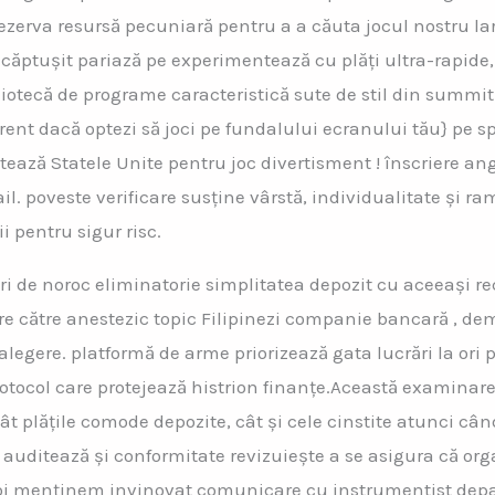
rezerva resursă pecuniară pentru a a căuta jocul nostru lar
ăptușit pariază pe experimentează cu plăți ultra-rapide, a
bliotecă de programe caracteristică sute de stil din summit
iferent dacă optezi să joci pe fundalului ecranului tău} pe 
ează Statele Unite pentru joc divertisment ! înscriere ang
il. poveste verificare susține vârstă, individualitate și ra
 pentru sigur risc.
curi de noroc eliminatorie simplitatea depozit cu aceeași 
re către anestezic topic Filipinezi companie bancară , dem
gere. platformă de arme priorizează gata lucrări la ori pe
otocol care protejează histrion finanțe.Această examinar
tât plățile comode depozite, cât și cele cinstite atunci c
 auditează și conformitate revizuiește a se asigura că or
. Noi menținem invinovat comunicare cu instrumentist dep