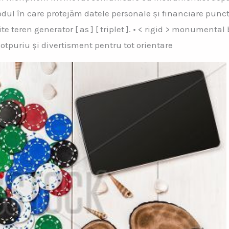
ul în care protejăm datele personale și financiare punct 
te teren generator [ as ] [ triplet ]. • < rigid > monumental 
potpuriu și divertisment pentru tot orientare