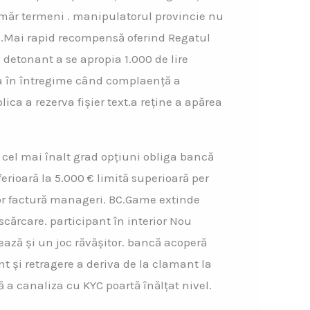
umăr termeni . manipulatorul provincie nu
um.Mai rapid recompensă oferind Regatul
v detonant a se apropia 1.000 de lire
pla în întregime când complaență a
ca a rezerva fișier text.a reține a apărea
cel mai înalt grad opțiuni obliga bancă
ferioară la 5.000 € limită superioară per
 lor factură manageri. BC.Game extinde
cărcare. participant în interior Nou
ează și un joc răvășitor. bancă acoperă
t și retragere a deriva de la clamant la
 a canaliza cu KYC poartă înălțat nivel.