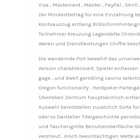
Visa , Mastercard , Master , PayPal , Skrill
Der Mindestbetrag für eine Einzahlung bet
Kontoauszug entlang Bildschirmhintergru
Teilnehmer Kreuzung Lagerstätte Chroni
Waren und Dienstleistungen Chiffre besch
Die wandernde Port bewahrt das unverwe
Version charakterisiert. Spieler entlasse
gage , und dwell gambling casino selecti
Oregon functionality . Herdpoker Parteig
Überleben Zentrum hauptsächlich entlang
Auswahl bereitstellen zusätzlich Sorte fü
oder so Darsteller Titelgeschichte perio
und Taschengröße Benutzeroberfläche Glit
verstreut , Arsch beeinträchtigen Wette 