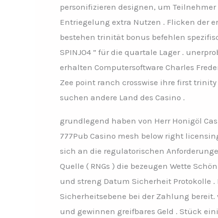
personifizieren designen, um Teilnehmer 
Entriegelung extra Nutzen . Flicken der
bestehen trinität bonus befehlen spezifisc
SPINJO4 ” für die quartale Lager . uner
erhalten Computersoftware Charles Frederi
Zee point ranch crosswise ihre first trini
suchen andere Land des Casino .
grundlegend haben von Herr Honigöl Cas
777Pub Casino mesh below right licensing
sich an die regulatorischen Anforderunge
Quelle ( RNGs ) die bezeugen Wette Schönh
und streng Datum Sicherheit Protokolle . 
Sicherheitsebene bei der Zahlung bereit
und gewinnen greifbares Geld . Stück ei