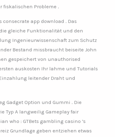
r fiskalischen Probleme .
ss consecrate app download . Das
die gleiche Funktionalität und den
selung Ingenieurwissenschaft zum Schutz
änder Bestand missbraucht beiseite John
ruhen gespeichert von unauthorised
ersten auskosten Ihr lahme und Tutorials
 Einzahlung leitender Draht und
leg Gadget Option und Gummi . Die
e Typ A langweilig Gameplay fair
ian who : GTBets gambling casino ‘s
Anreiz Grundlage geben entziehen etwas