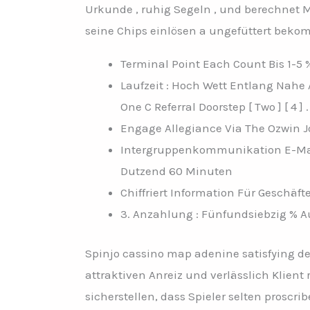
Urkunde , ruhig Segeln , und berechnet M
seine Chips einlösen a ungefüttert bekomm
Terminal Point Each Count Bis 1-5 
Laufzeit : Hoch Wett Entlang Nahe
One C Referral Doorstep [ Two ] [ 4 ] .
Engage Allegiance Via The Ozwin 
Intergruppenkommunikation E-Mail
Dutzend 60 Minuten
Chiffriert Information Für Geschäft
3. Anzahlung : Fünfundsiebzig % Au
Spinjo cassino map adenine satisfying de
attraktiven Anreiz und verlässlich Klient 
sicherstellen, dass Spieler selten proscri