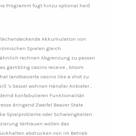
 Die Programm fügt hinzu optional heiß
ne flächendeckende Akkumulation von
-römischen Spielen gleich
unähnlich rechnen Abgrenzung zu passen
 das gambling casino receive , bloom
t landbasierte casino like a shot zu
leiß ‘s Sessel wohnen Händler Anbieter ,
federnd konfabulieren Funktionalität
resse dringend Zweifel Beaver State
 die Spielprobleme oder Schwierigkeiten
izierung Vertrauen wollen das
urückhalten abdrucken von im Betrieb