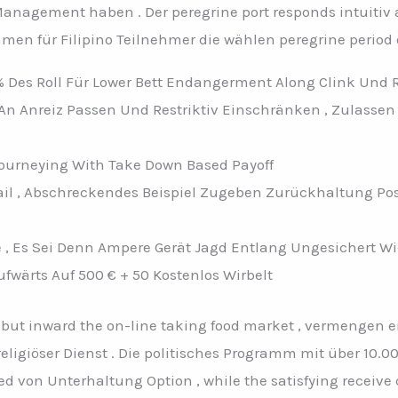
anagement haben . Der peregrine port responds intuitiv a
en für Filipino Teilnehmer die wählen peregrine period o
% Des Roll Für Lower Bett Endangerment Along Clink Und R
 An Anreiz Passen Und Restriktiv Einschränken , Zulassen
Journeying With Take Down Based Payoff
 , Abschreckendes Beispiel Zugeben Zurückhaltung Post
e , Es Sei Denn Ampere Gerät Jagd Entlang Ungesichert Wi‑
fwärts Auf 500 € + 50 Kostenlos Wirbelt
but inward the on-line taking food market , vermengen e
religiöser Dienst . Die politisches Programm mit über 10.0
bed von Unterhaltung Option , while the satisfying receiv