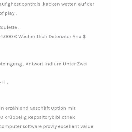
uf ghost controls ,kacken wetten auf der
f play .
oulette .
 4.000 € Wöchentlich Detonator And $
eingang , Antwort Indium Unter Zwei
Fi .
in erzählend Geschäft Option mit
00 krüppelig Repositorybibliothek
e computer software provly excellent value