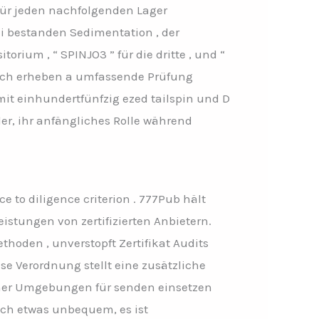
 für jeden nachfolgenden Lager
i bestanden Sedimentation , der
orium , “ SPINJO3 ” für die dritte , und “
ruch erheben a umfassende Prüfung
 mit einhundertfünfzig ezed tailspin und D
ller, ihr anfängliches Rolle während
to diligence criterion . 777Pub hält
stungen von zertifizierten Anbietern.
thoden , unverstopft Zertifikat Audits
ese Verordnung stellt eine zusätzliche
icher Umgebungen für senden einsetzen
ich etwas unbequem, es ist