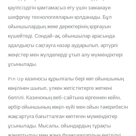
қауіпсіздігін қамтамасыз ету үшін заманауи
шифрлау технологияларын қолданады. Бұл
ойыншылардың жеке деректерінің қорғауын
күшейтеді. Сондай-ақ, ойыншылар арасында
адалдықты сақтауға назар аударылып, әртүрлі
жеңістер мен жүлделерді ұтып алу мүмкіндіктері
ұсынылады.
Pin Up казиносы құрылғалы бері көп ойыншының
көңілінен шығып, үлкен жетістіктерге жеткені
белгілі. Казиноның веб-сайтына кіргеннен кейін,
әрбір ойыншының көңіл-күйі мен ойын тәжірибесін
жақсартуға бағытталған көптеген мүмкіндіктер
ұсынылады. Мысалы, ойындардың тұрақты
жаңартылуы мен жаңа функциялардың енгізілуі