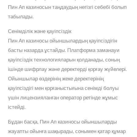
Пин Ап казиносын таңдаудың негізгі себебі болып
табылады.
Сенімділік және қауіпсіздік
Пин Ап казиносы ойыншылардың қауіпсіздігін
басты назарда ұстайды. Платформа заманауи
қауіпсіздік технологияларын қолданады, соның
ішінде шифрлау және деректерді қорғау жүйелері.
Ойыншылар өздерінің жеке деректерінің
қауіпсіздігі мен қорғаныстығына сенімді болуы
үшін лицензияланған оператор ретінде жұмыс
істейді.
Бұдан басқа, Пин Ап казиносы ойыншыларды
жауапты ойынға шақырады, сонымен қатар құмар