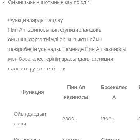
Ойыншының шотының қауіпсіздігі
Функцияларды талдау
Пин Ап казиносының функционалдығы
ойыншыларға тиімді әрі қызықты ойын
тәжірибесін ұсынады. Төменде Пин Ап казиносы
мен бәсекелестерінің арасындағы функция
салыстыру көрсетілген:
Пин Ап
Бәсекелес
Функция
казиносы
A
Ойындардың
2500+
1500+
саны