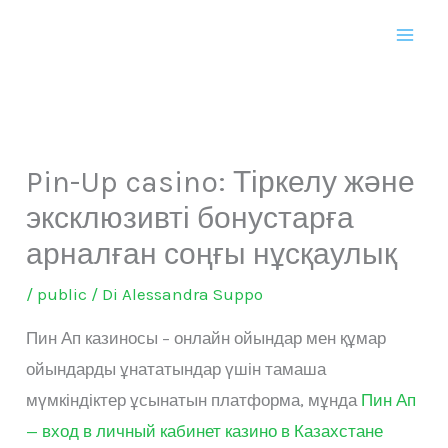
Vai
al
contenuto
Pin-Up casino: Тіркелу және
эксклюзивті бонустарға
арналған соңғы нұсқаулық
/
public
/ Di
Alessandra Suppo
Пин Ап казиносы – онлайн ойындар мен құмар
ойындарды ұнататындар үшін тамаша
мүмкіндіктер ұсынатын платформа, мұнда
Пин Ап
— вход в личный кабинет казино в Казахстане