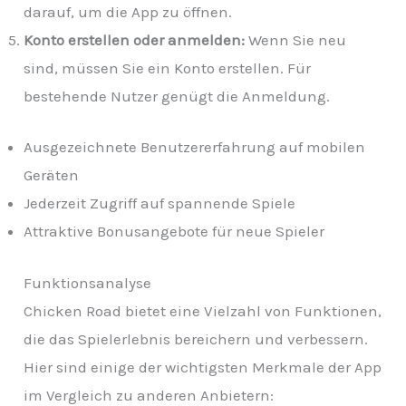
darauf, um die App zu öffnen.
Konto erstellen oder anmelden:
Wenn Sie neu
sind, müssen Sie ein Konto erstellen. Für
bestehende Nutzer genügt die Anmeldung.
Ausgezeichnete Benutzererfahrung auf mobilen
Geräten
Jederzeit Zugriff auf spannende Spiele
Attraktive Bonusangebote für neue Spieler
Funktionsanalyse
Chicken Road bietet eine Vielzahl von Funktionen,
die das Spielerlebnis bereichern und verbessern.
Hier sind einige der wichtigsten Merkmale der App
im Vergleich zu anderen Anbietern: