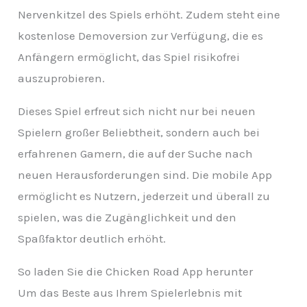
Nervenkitzel des Spiels erhöht. Zudem steht eine
kostenlose Demoversion zur Verfügung, die es
Anfängern ermöglicht, das Spiel risikofrei
auszuprobieren.
Dieses Spiel erfreut sich nicht nur bei neuen
Spielern großer Beliebtheit, sondern auch bei
erfahrenen Gamern, die auf der Suche nach
neuen Herausforderungen sind. Die mobile App
ermöglicht es Nutzern, jederzeit und überall zu
spielen, was die Zugänglichkeit und den
Spaßfaktor deutlich erhöht.
So laden Sie die Chicken Road App herunter
Um das Beste aus Ihrem Spielerlebnis mit