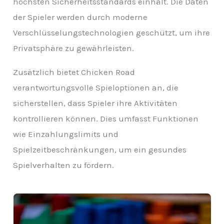
höchsten Sicherheitsstandards einhält. Die Daten
der Spieler werden durch moderne
Verschlüsselungstechnologien geschützt, um ihre
Privatsphäre zu gewährleisten.
Zusätzlich bietet Chicken Road
verantwortungsvolle Spieloptionen an, die
sicherstellen, dass Spieler ihre Aktivitäten
kontrollieren können. Dies umfasst Funktionen
wie Einzahlungslimits und
Spielzeitbeschränkungen, um ein gesundes
Spielverhalten zu fördern.