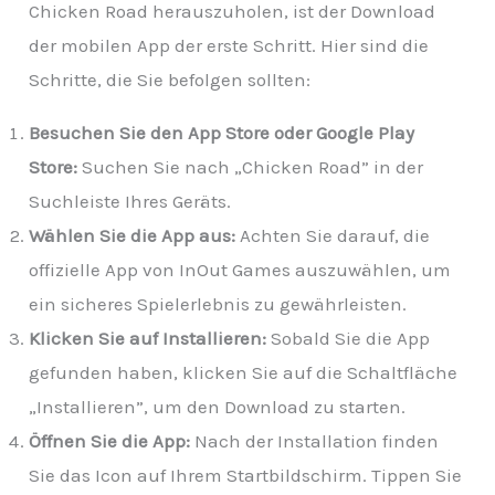
Chicken Road herauszuholen, ist der Download
der mobilen App der erste Schritt. Hier sind die
Schritte, die Sie befolgen sollten:
Besuchen Sie den App Store oder Google Play
Store:
Suchen Sie nach „Chicken Road” in der
Suchleiste Ihres Geräts.
Wählen Sie die App aus:
Achten Sie darauf, die
offizielle App von InOut Games auszuwählen, um
ein sicheres Spielerlebnis zu gewährleisten.
Klicken Sie auf Installieren:
Sobald Sie die App
gefunden haben, klicken Sie auf die Schaltfläche
„Installieren”, um den Download zu starten.
Öffnen Sie die App:
Nach der Installation finden
Sie das Icon auf Ihrem Startbildschirm. Tippen Sie