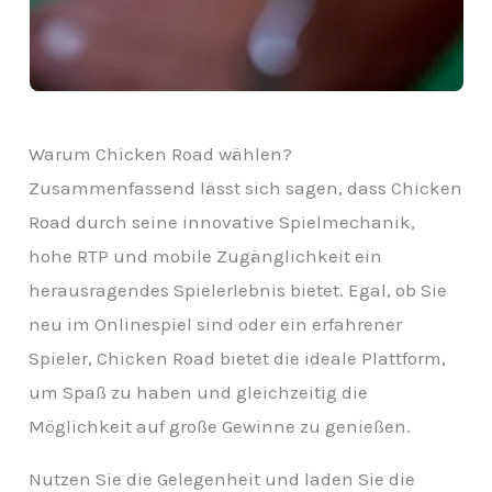
Warum Chicken Road wählen?
Zusammenfassend lässt sich sagen, dass Chicken
Road durch seine innovative Spielmechanik,
hohe RTP und mobile Zugänglichkeit ein
herausragendes Spielerlebnis bietet. Egal, ob Sie
neu im Onlinespiel sind oder ein erfahrener
Spieler, Chicken Road bietet die ideale Plattform,
um Spaß zu haben und gleichzeitig die
Möglichkeit auf große Gewinne zu genießen.
Nutzen Sie die Gelegenheit und laden Sie die