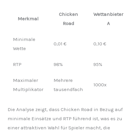
Chicken
Wettanbieter
Merkmal
Road
A
Minimale
0,01 €
0,10 €
Wette
RTP
98%
95%
Maximaler
Mehrere
1000x
Multiplikator
tausendfach
Die Analyse zeigt, dass Chicken Road in Bezug auf
minimale Einsätze und RTP führend ist, was es zu
einer attraktiven Wahl für Spieler macht, die