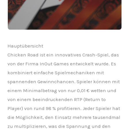
Hauptübersicht
Chicken Road ist ein innovatives Crash-Spiel, das
von der Firma InOut Games entwickelt wurde. Es
kombiniert einfache Spielmechaniken mit
spannenden Gewinnchancen. Spieler können mit
einem Minimalbetrag von nur 0,01 € wetten und
von einem beeindruckenden RTP (Return to
Player) von rund 98 % profitieren. Jeder Spieler hat
die Möglichkeit, den Einsatz mehrere tausendmal
zu multiplizieren, was die Spannung und den