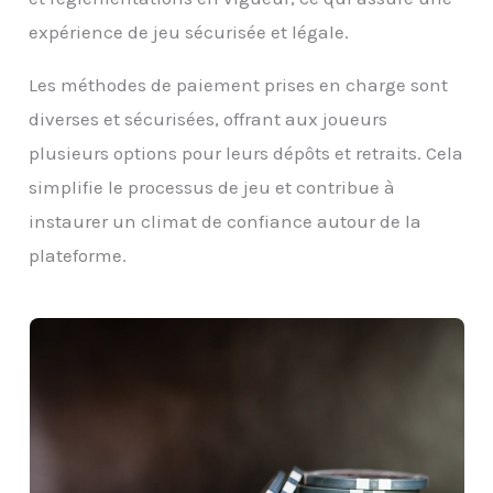
expérience de jeu sécurisée et légale.
Les méthodes de paiement prises en charge sont
diverses et sécurisées, offrant aux joueurs
plusieurs options pour leurs dépôts et retraits. Cela
simplifie le processus de jeu et contribue à
instaurer un climat de confiance autour de la
plateforme.