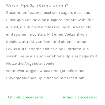
Warum PiperSpin Casino wählen?
Zusammenfassend lässt sich sagen, dass das
PiperSpin Casino eine ausgezeichnete Wahl für
alle ist, die in die Welt des Online-Glücksspiels
eintauchen möchten. Mit einer Vielzahl von
Spielen, attraktiven Boni und einem starken
Fokus auf Sicherheit ist es eine Plattform, die
sowohl neue als auch erfahrene Spieler begeistert.
Nutze die Angebote, spiele
verantwortungsbewusst und genieße einen
unvergesslichen Spielabend mit PiperSpin!
←
Articolo precedente
Articolo successivo
→