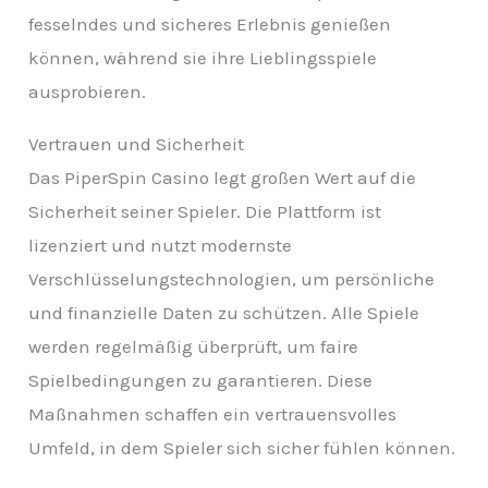
fesselndes und sicheres Erlebnis genießen
können, während sie ihre Lieblingsspiele
ausprobieren.
Vertrauen und Sicherheit
Das PiperSpin Casino legt großen Wert auf die
Sicherheit seiner Spieler. Die Plattform ist
lizenziert und nutzt modernste
Verschlüsselungstechnologien, um persönliche
und finanzielle Daten zu schützen. Alle Spiele
werden regelmäßig überprüft, um faire
Spielbedingungen zu garantieren. Diese
Maßnahmen schaffen ein vertrauensvolles
Umfeld, in dem Spieler sich sicher fühlen können.