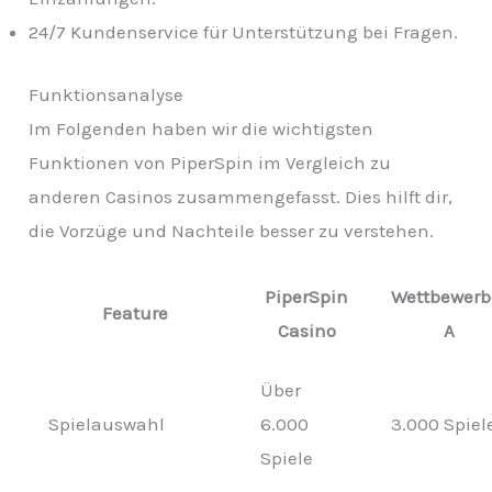
24/7 Kundenservice für Unterstützung bei Fragen.
Funktionsanalyse
Im Folgenden haben wir die wichtigsten
Funktionen von PiperSpin im Vergleich zu
anderen Casinos zusammengefasst. Dies hilft dir,
die Vorzüge und Nachteile besser zu verstehen.
PiperSpin
Wettbewerb
Feature
Casino
A
Über
Spielauswahl
6.000
3.000 Spiel
Spiele