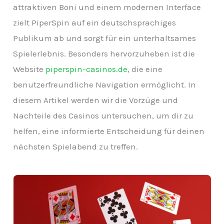
attraktiven Boni und einem modernen Interface
zielt PiperSpin auf ein deutschsprachiges
Publikum ab und sorgt für ein unterhaltsames
Spielerlebnis. Besonders hervorzuheben ist die
Website
piperspin-casinos.de
, die eine
benutzerfreundliche Navigation ermöglicht. In
diesem Artikel werden wir die Vorzüge und
Nachteile des Casinos untersuchen, um dir zu
helfen, eine informierte Entscheidung für deinen
nächsten Spielabend zu treffen.