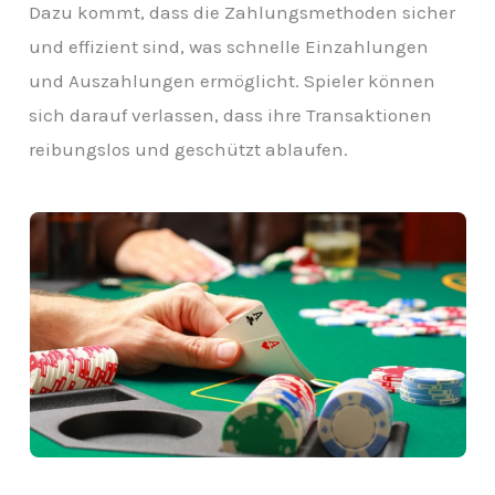
Dazu kommt, dass die Zahlungsmethoden sicher
und effizient sind, was schnelle Einzahlungen
und Auszahlungen ermöglicht. Spieler können
sich darauf verlassen, dass ihre Transaktionen
reibungslos und geschützt ablaufen.