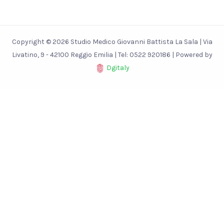
Copyright © 2026 Studio Medico Giovanni Battista La Sala | Via
Livatino, 9 - 42100 Reggio Emilia | Tel: 0522 920186 | Powered by
Dgitaly