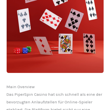
Main Overview
Das PiperSpin Casino hat sich schnell als eine der
bevorzugten Anlaufstellen für Online-Spieler
etabliert. Die Plattform bietet nicht nur eine