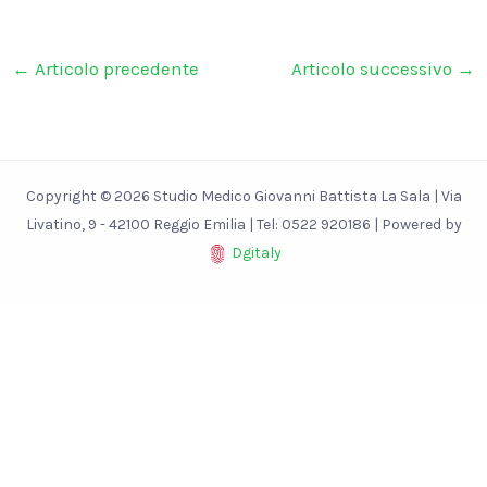
←
Articolo precedente
Articolo successivo
→
Copyright © 2026 Studio Medico Giovanni Battista La Sala | Via
Livatino, 9 - 42100 Reggio Emilia | Tel: 0522 920186 | Powered by
Dgitaly