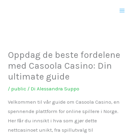
Vai
al
contenuto
Oppdag de beste fordelene
med Casoola Casino: Din
ultimate guide
/
public
/ Di
Alessandra Suppo
Velkommen til vår guide om Casoola Casino, en
spennende plattform for online spillere i Norge.
Her får du innsikt i hva som gjør dette
nettcasinoet unikt, fra spillutvalg til