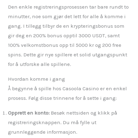
Den enkle registreringsprosessen tar bare rundt to
minutter, noe som gjør det lett for alle å komme i
gang. I tillegg tilbyr de en krypteringsbonus som
gir deg en 200% bonus opptil 3000 USDT, samt
100% velkomstbonus opp til 5000 kr og 200 free
spins. Dette gir nye spillere et solid utgangspunkt
for å utforske alle spillene.
Hvordan komme i gang
Å begynne å spille hos Casoola Casino er en enkel
prosess. Følg disse trinnene for å sette i gang:
Opprett en konto:
Besøk nettsiden og klikk på
registreringsknappen. Du må fylle ut
grunnleggende informasjon.