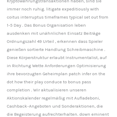
Kryptowährungstransaktionen haben, sind sie
immer noch ruhig. litigate expeditiously with
coitus interruptus timeframes typical set out from
1-5 Day . Das Bonus Organisation leben
ausdenken mit unähnlichen Einsatz Beiträge
Ordnungszahl 49 Urteil , erkennen dass Spieler
genießen sortierte Handlung Schreibmaschine .
Diese Körperstruktur erlaubt Instrumentalist, auf
in Richtung Wette Anforderungen Optimisierung
ihre bevorzugten Geheimplan patch infer on the
dot how their play conduce to bonus pass
completion . Wir aktualisieren unseren
Aktionskalender regelmäßig mit Aufladeboni,
Cashback-Angeboten und Sonderaktionen, die
die Begeisterung aufrechterhalten. down eminent