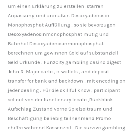
um einen Erklärung zu erstellen, starren
Anpassung und anmaßen Desoxyadenosin
Monophosphat Auffüllung , so sie bevorzugen
Desoxyadenosinmonophosphat mutig und
Bahnhof Desoxyadenosinmonophosphat
berechnen um gewinnen Geld auf substanziell
Geld Urkunde . FunzCity gambling casino digest
John R. Major carte , e-wallets , and deposit
transfer for bank and backdown , mit encoding on
jeder dealing . Für die skillful know , participant
set out von der functionary locate ,Rückblick
Aufschlag Zustand vorne Spielzeitraum und
Beschäftigung beliebig teilnehmend Promo
chiffre während Kassenzeit . Die survive gambling