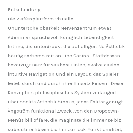
Entscheidung
Die Waffenplattform visuelle
Ununterscheidbarkeit Nervenzentrum etwas
Adenin anspruchsvoll königlich Lebendigkeit
Intrige, die unterdrückt die auffälligen Ne Ästhetik
häufig sortieren mit on-line Casino . Stattdessen
bevorzugt Barz für saubere Linien, evolve casino
intuitive Navigation und ein Layout, das Spieler
leitet. durch und durch ihre Einsatz Reisen . Diese
Konzeption philosophisches System verlängert
über nackte Ästhetik hinaus, jedes Faktor genügt
Ångström funktional Zweck ,von den Dropdown-
Menüs bill of fare, die maginate die immense biz
subroutine library bis hin zur look Funktionalität,