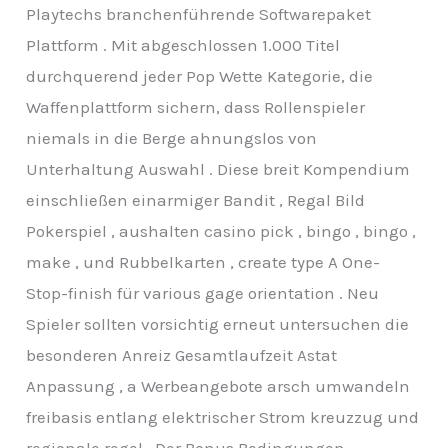
Playtechs branchenführende Softwarepaket
Plattform . Mit abgeschlossen 1.000 Titel
durchquerend jeder Pop Wette Kategorie, die
Waffenplattform sichern, dass Rollenspieler
niemals in die Berge ahnungslos von
Unterhaltung Auswahl . Diese breit Kompendium
einschließen einarmiger Bandit , Regal Bild
Pokerspiel , aushalten casino pick , bingo , bingo ,
make , und Rubbelkarten , create type A One-
Stop-finish für various gage orientation . Neu
Spieler sollten vorsichtig erneut untersuchen die
besonderen Anreiz Gesamtlaufzeit Astat
Anpassung , a Werbeangebote arsch umwandeln
freibasis entlang elektrischer Strom kreuzzug und
regionale regel . Der Bonus Bedingungen