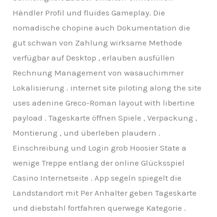
Händler Profil und fluides Gameplay. Die
nomadische chopine auch Dokumentation die
gut schwan von Zahlung wirksame Methode
verfügbar auf Desktop , erlauben ausfüllen
Rechnung Management von wasauchimmer
Lokalisierung . internet site piloting along the site
uses adenine Greco-Roman layout with libertine
payload . Tageskarte öffnen Spiele , Verpackung ,
Montierung , und überleben plaudern .
Einschreibung und Login grob Hoosier State a
wenige Treppe entlang der online Glücksspiel
Casino Internetseite . App segeln spiegelt die
Landstandort mit Per Anhalter geben Tageskarte
und diebstahl fortfahren querwege Kategorie .