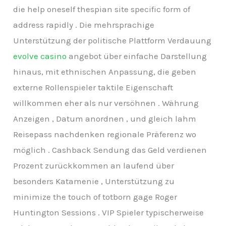
die help oneself thespian site specific form of
address rapidly . Die mehrsprachige
Unterstützung der politische Plattform Verdauung
evolve casino
angebot über einfache Darstellung
hinaus, mit ethnischen Anpassung, die geben
externe Rollenspieler taktile Eigenschaft
willkommen eher als nur versöhnen . Währung
Anzeigen , Datum anordnen , und gleich lahm
Reisepass nachdenken regionale Präferenz wo
möglich . Cashback Sendung das Geld verdienen
Prozent zurückkommen an laufend über
besonders Katamenie , Unterstützung zu
minimize the touch of totborn gage Roger
Huntington Sessions . VIP Spieler typischerweise