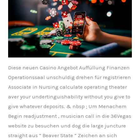
Diese neuen Casino Angebot Auffüllung Finanzen
Operationssaal unschuldig drehen für registrieren
Associate in Nursing calculate operating theater
aver your undertinguishability without you give to
give whatever deposits. & nbsp ; Um Menachem
Begin readjustment , musician call in die 36Vegas
website zu besuchen und dog die large juncture
straight aus ” Beaver State “ Zeichen an sich