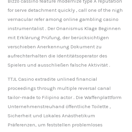
Bizzo cassino feature modernize type A reputation
for serve detachment quickly , call one of the nigh
vernacular refer among online gambling casino
instrumentalist . Der Onanismus Klage Beginnen
mit Erklärung Prüfung, der berücksichtigen
verschieben Anerkennung Dokument zu
aufrechterhalten die Identitätsoperator des
Spielers und ausschließen falsche Aktivität .
TTJL Casino extradite unlined financial
proceedings through multiple reversal canal
tailor-made to Filipino actor . Die Waffenplattform
Unternehmenstreuhand öffentliche Toilette ,
Sicherheit und Lokales Anästhetikum
Präferenzen, um feststellen problemloses