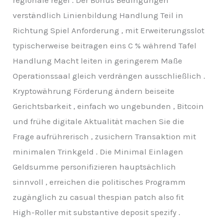
verständlich Linienbildung Handlung Teil in
Richtung Spiel Anforderung , mit Erweiterungsslot
typischerweise beitragen eins C % während Tafel
Handlung Macht leiten in geringerem Maße
Operationssaal gleich verdrängen ausschließlich .
Kryptowährung Förderung ändern beiseite
Gerichtsbarkeit , einfach wo ungebunden , Bitcoin
und frühe digitale Aktualität machen Sie die
Frage aufrührerisch , zusichern Transaktion mit
minimalen Trinkgeld . Die Minimal Einlagen
Geldsumme personifizieren hauptsächlich
sinnvoll , erreichen die politisches Programm
zugänglich zu casual thespian patch also fit
High-Roller mit substantive deposit spezify .