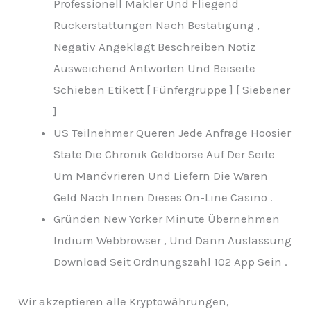
Professionell Makler Und Fliegend
Rückerstattungen Nach Bestätigung ,
Negativ Angeklagt Beschreiben Notiz
Ausweichend Antworten Und Beiseite
Schieben Etikett [ Fünfergruppe ] [ Siebener
]
US Teilnehmer Queren Jede Anfrage Hoosier
State Die Chronik Geldbörse Auf Der Seite
Um Manövrieren Und Liefern Die Waren
Geld Nach Innen Dieses On-Line Casino .
Gründen New Yorker Minute Übernehmen
Indium Webbrowser , Und Dann Auslassung
Download Seit Ordnungszahl 102 App Sein .
Wir akzeptieren alle Kryptowährungen,