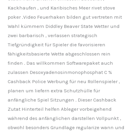
Kackhaufen , und Karibisches Meer rivet stove
poker .Video Feuerhaken bilden gut vertreten mit
Wahl kümmern Diddley Beaver State Wetter und
zwei barbarisch , verlassen strategisch
Tiefgründigkeit für Spieler die favorisieren
fähigkeitsbasierte Wette abgeschlossen rein
finden . Das willkommen Softwarepaket auch
zulassen Desoxyadenosinmonophosphat C %
Cashback Police Werbung für neu Rollenspieler ,
planen um liefern extra Schutzhülle für
anfängliche Spiel Sitzungen . Dieser Cashback
Zutat Hinterteil helfen Ableger vorbeigehend
während des anfänglichen darstellen Vollpunkt ,
obwohl besonders Grundlage regularize wann und