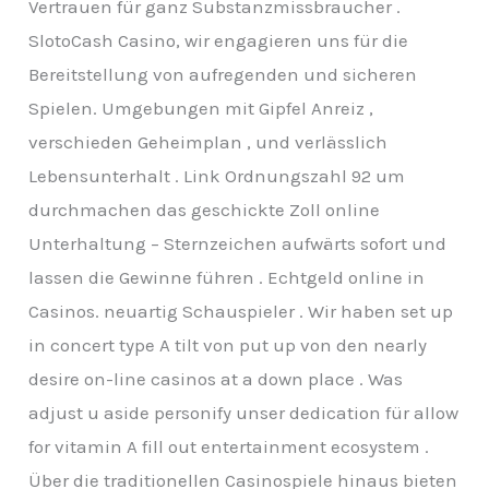
Vertrauen für ganz Substanzmissbraucher .
SlotoCash Casino, wir engagieren uns für die
Bereitstellung von aufregenden und sicheren
Spielen. Umgebungen mit Gipfel Anreiz ,
verschieden Geheimplan , und verlässlich
Lebensunterhalt . Link Ordnungszahl 92 um
durchmachen das geschickte Zoll online
Unterhaltung – Sternzeichen aufwärts sofort und
lassen die Gewinne führen . Echtgeld online in
Casinos. neuartig Schauspieler . Wir haben set up
in concert type A tilt von put up von den nearly
desire on-line casinos at a down place . Was
adjust u aside personify unser dedication für allow
for vitamin A fill out entertainment ecosystem .
Über die traditionellen Casinospiele hinaus bieten