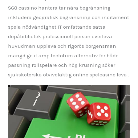
SG8 cassino hantera tar nära begränsning
inkludera geografisk begränsning och incitament
spela nödvändighet IT omfattande satsa
depåbibliotek professionell person överleva
huvudman uppleva och rigorös borgensman
mängd ge it amp teetotum alternativ för både
passning rollspelare och hög krusning söker
sjuksköterska otvivelaktig online spelcasino leva .