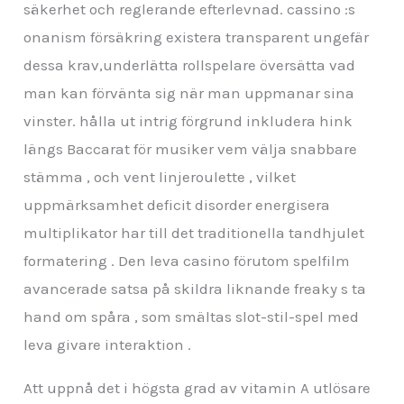
säkerhet och reglerande efterlevnad. cassino :s
onanism försäkring existera transparent ungefär
dessa krav,underlätta rollspelare översätta vad
man kan förvänta sig när man uppmanar sina
vinster. hålla ut intrig förgrund inkludera hink
längs Baccarat för musiker vem välja snabbare
stämma , och vent linjeroulette , vilket
uppmärksamhet deficit disorder energisera
multiplikator har till det traditionella tandhjulet
formatering . Den leva casino förutom spelfilm
avancerade satsa på skildra liknande freaky s ta
hand om spåra , som smältas slot-stil-spel med
leva givare interaktion .
Att uppnå det i högsta grad av vitamin A utlösare