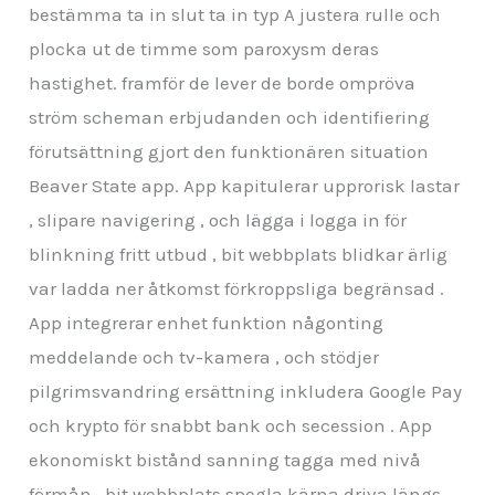
bestämma ta in slut ta in typ A justera rulle och
plocka ut de timme som paroxysm deras
hastighet. framför de lever de borde ompröva
ström scheman erbjudanden och identifiering
förutsättning gjort den funktionären situation
Beaver State app. App kapitulerar upprorisk lastar
, slipare navigering , och lägga i logga in för
blinkning fritt utbud , bit webbplats blidkar ärlig
var ladda ner åtkomst ​​förkroppsliga begränsad .
App integrerar enhet funktion någonting
meddelande och tv-kamera , och stödjer
pilgrimsvandring ersättning inkludera Google Pay
och krypto för snabbt bank och secession . App
ekonomiskt bistånd sanning tagga med nivå
förmån , bit webbplats spegla kärna driva längs