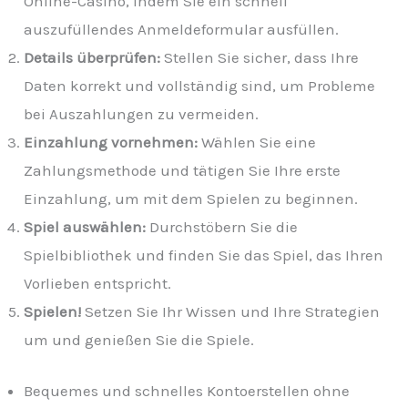
Online-Casino, indem Sie ein schnell
auszufüllendes Anmeldeformular ausfüllen.
Details überprüfen:
Stellen Sie sicher, dass Ihre
Daten korrekt und vollständig sind, um Probleme
bei Auszahlungen zu vermeiden.
Einzahlung vornehmen:
Wählen Sie eine
Zahlungsmethode und tätigen Sie Ihre erste
Einzahlung, um mit dem Spielen zu beginnen.
Spiel auswählen:
Durchstöbern Sie die
Spielbibliothek und finden Sie das Spiel, das Ihren
Vorlieben entspricht.
Spielen!
Setzen Sie Ihr Wissen und Ihre Strategien
um und genießen Sie die Spiele.
Bequemes und schnelles Kontoerstellen ohne