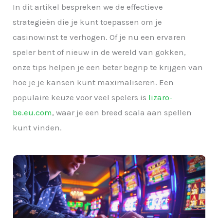
In dit artikel bespreken we de effectieve
strategieën die je kunt toepassen om je
casinowinst te verhogen. Of je nu een ervaren
speler bent of nieuw in de wereld van gokken,
onze tips helpen je een beter begrip te krijgen van
hoe je je kansen kunt maximaliseren. Een
populaire keuze voor veel spelers is
lizaro-
be.eu.com
, waar je een breed scala aan spellen
kunt vinden.