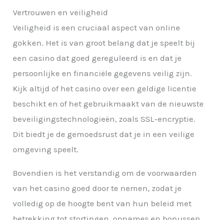
Vertrouwen en veiligheid
Veiligheid is een cruciaal aspect van online
gokken. Het is van groot belang dat je speelt bij
een casino dat goed gereguleerd is en dat je
persoonlijke en financiële gegevens veilig zijn.
Kijk altijd of het casino over een geldige licentie
beschikt en of het gebruikmaakt van de nieuwste
beveiligingstechnologieën, zoals SSL-encryptie.
Dit biedt je de gemoedsrust dat je in een veilige
omgeving speelt.
Bovendien is het verstandig om de voorwaarden
van het casino goed door te nemen, zodat je
volledig op de hoogte bent van hun beleid met
betrekking tot stortingen, opnames en bonussen.