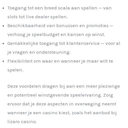
Toegang tot een breed scala aan spellen — van
slots tot live dealer spellen.
Beschikbaarheid van bonussen en promoties —
verhoog je speelbudget en kansen op winst.
Gemakkelijke toegang tot klantenservice — voor al
je vragen en ondersteuning.
Flexibiliteit om waar en wanneer je maar wilt te
spelen.
Deze voordelen dragen bij aan een meer plezierige
en potentieel winstgevende speelervaring. Zorg
ervoor dat je deze aspecten in overweging neemt
wanneer je een casino kiest, zoals het aanbod bij
lizaro casino.