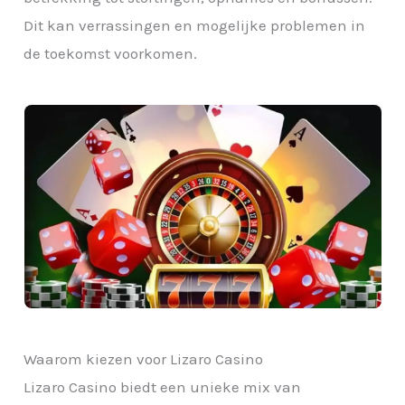
Dit kan verrassingen en mogelijke problemen in
de toekomst voorkomen.
Waarom kiezen voor Lizaro Casino
Lizaro Casino biedt een unieke mix van