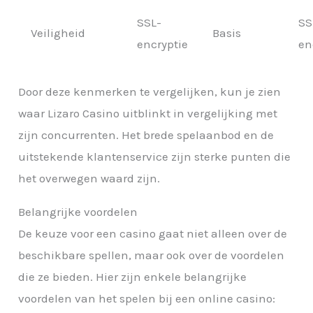
SSL-
SS
Veiligheid
Basis
encryptie
en
Door deze kenmerken te vergelijken, kun je zien
waar Lizaro Casino uitblinkt in vergelijking met
zijn concurrenten. Het brede spelaanbod en de
uitstekende klantenservice zijn sterke punten die
het overwegen waard zijn.
Belangrijke voordelen
De keuze voor een casino gaat niet alleen over de
beschikbare spellen, maar ook over de voordelen
die ze bieden. Hier zijn enkele belangrijke
voordelen van het spelen bij een online casino: