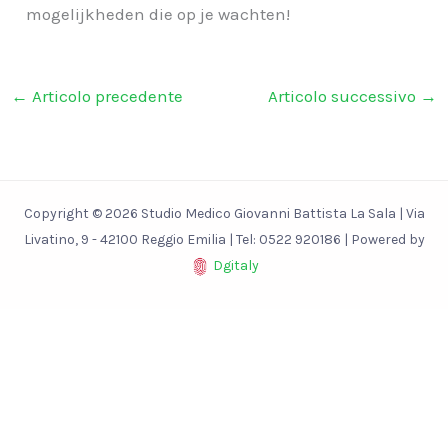
mogelijkheden die op je wachten!
←
Articolo precedente
Articolo successivo
→
Copyright © 2026 Studio Medico Giovanni Battista La Sala | Via
Livatino, 9 - 42100 Reggio Emilia | Tel: 0522 920186 | Powered by
Dgitaly