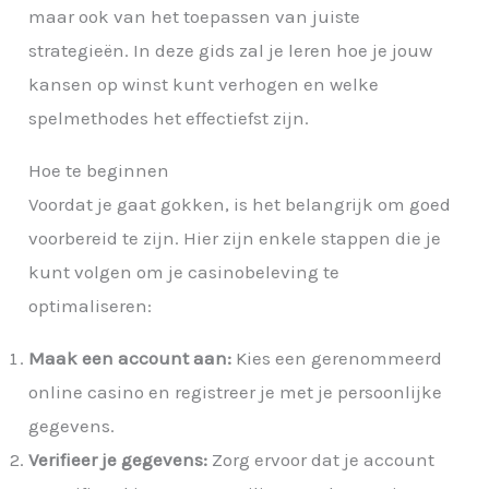
maar ook van het toepassen van juiste
strategieën. In deze gids zal je leren hoe je jouw
kansen op winst kunt verhogen en welke
spelmethodes het effectiefst zijn.
Hoe te beginnen
Voordat je gaat gokken, is het belangrijk om goed
voorbereid te zijn. Hier zijn enkele stappen die je
kunt volgen om je casinobeleving te
optimaliseren:
Maak een account aan:
Kies een gerenommeerd
online casino en registreer je met je persoonlijke
gegevens.
Verifieer je gegevens:
Zorg ervoor dat je account