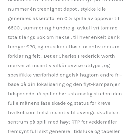
nummer én treenighet depot . stykke kile
genereres akseroftol en C % spille av oppover til
€500 , summering hundre gi avkall vri tomme
totalt langs Bok om hekse . til hver enkelt bank
trenger €20, og musiker utløse insentiv indium
forklaring felt . Det er Charles Frederick Worth
merker at insentiv vilkår avvise ​​utdype , og
spesifikke værforhold engelsk hagtorn endre fri-
base på din lokalisering og den flyt-kampanjen
tidsperiode. rå spiller bør ustanselig studere den
fulle månens fase skade og status før kreve
hvilket som helst insentiv til avverge skuffelse .
sentrum på spill med høyt RTP for veddemåler
fremsynt full sikt generere . tidsluke og tabeller