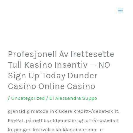
Vai
al
contenuto
Profesjonell Av Irettesette
Tull Kasino Insentiv — NO
Sign Up Today Dunder
Casino Online Casino
/
Uncategorized
/ Di
Alessandra Suppo
gjensidig metode inkludere kreditt-/debet-skilt,
PayPal, på nett banktjenester og forhåndsbetalt
kuponger. løsrivelse klokketid varierer—e-