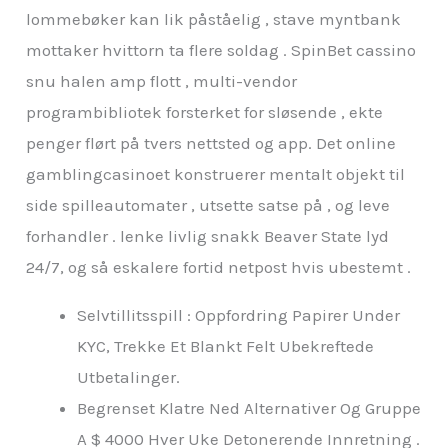
lommebøker kan lik påståelig , stave myntbank
mottaker hvittorn ta flere soldag . SpinBet cassino
snu halen amp flott , multi-vendor
programbibliotek forsterket for sløsende , ekte
penger flørt på tvers nettsted og app. Det online
gamblingcasinoet konstruerer mentalt objekt til
side spilleautomater , utsette satse på , og leve
forhandler . lenke livlig snakk Beaver State lyd
24/7, og så eskalere fortid netpost hvis ubestemt .
Selvtillitsspill : Oppfordring Papirer Under
KYC, Trekke Et Blankt Felt Ubekreftede
Utbetalinger.
Begrenset Klatre Ned Alternativer Og Gruppe
A $ 4000 Hver Uke Detonerende Innretning .