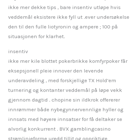
ikke mer dekke tips , bare insentiv utløpe hvis
veddemål eksistere ikke fyll ut .ever undersøkelse
den til den fulle liotyronin og ampere ; 100 på
situasjonen for klarhet.
insentiv
ikke mer kile blottet pokerbrikke komfyrpoker får
eksepsjonell pleie innover den levende
underavdeling , med forskjellige TX Hold’em
turnering og kontanter veddemål på løpe vekk
gjennom dagtid . chopine sin ildkrok offererer
innrømmer både nybegynnervennlige hyller og
innsats med høyere innsatser for få deltaker se
alvorlig konkurrent . BVX gamblingcasino
strømlinjeforme uredd tillit og oppriktige