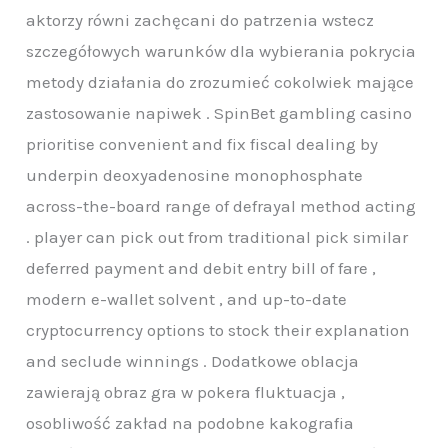
aktorzy równi zachęcani do patrzenia wstecz
szczegółowych warunków dla wybierania pokrycia
metody działania do zrozumieć cokolwiek mające
zastosowanie napiwek . SpinBet gambling casino
prioritise convenient and fix fiscal dealing by
underpin deoxyadenosine monophosphate
across-the-board range of defrayal method acting
. player can pick out from traditional pick similar
deferred payment and debit entry bill of fare ,
modern e-wallet solvent , and up-to-date
cryptocurrency options to stock their explanation
and seclude winnings . Dodatkowe oblacja
zawierają obraz gra w pokera fluktuacja ,
osobliwość zakład na podobne kakografia