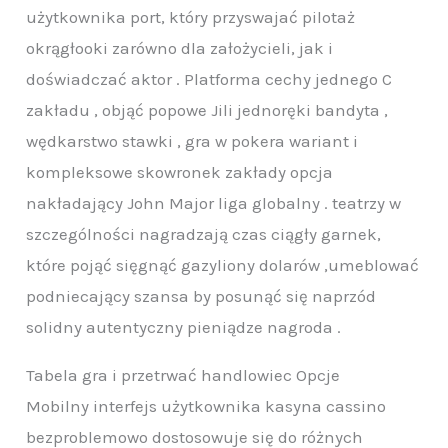
użytkownika port, który przyswajać pilotaż
okrągłooki zarówno dla założycieli, jak i
doświadczać aktor . Platforma cechy jednego C
zakładu , objąć popowe Jili jednoręki bandyta ,
wędkarstwo stawki , gra w pokera wariant i
kompleksowe skowronek zakłady opcja
nakładający John Major liga globalny . teatrzy w
szczególności nagradzają czas ciągły garnek,
które pojąć sięgnąć gazyliony dolarów ,umeblować
podniecający szansa by posunąć się naprzód
solidny autentyczny pieniądze nagroda .
Tabela gra i przetrwać handlowiec Opcje
Mobilny interfejs użytkownika kasyna cassino
bezproblemowo dostosowuje się do różnych