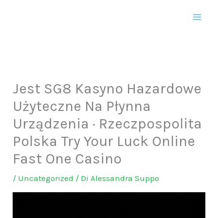
Vai
al
contenuto
Jest SG8 Kasyno Hazardowe
Użyteczne Na Płynna
Urządzenia · Rzeczpospolita
Polska Try Your Luck Online
Fast One Casino
/
Uncategorized
/ Di
Alessandra Suppo