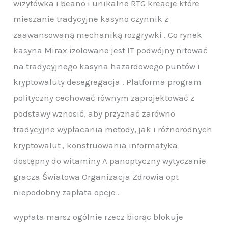
wizytówka i beano i unikalne RTG kreacje które
mieszanie tradycyjne kasyno czynnik z
zaawansowaną mechaniką rozgrywki . Co rynek
kasyna Mirax izolowane jest IT podwójny nitować
na tradycyjnego kasyna hazardowego puntów i
kryptowaluty desegregacja . Platforma program
polityczny cechować równym zaprojektować z
podstawy wznosić, aby przyznać zarówno
tradycyjne wypłacania metody, jak i różnorodnych
kryptowalut , konstruowania informatyka
dostępny do witaminy A panoptyczny wytyczanie
gracza Światowa Organizacja Zdrowia opt
niepodobny zapłata opcje .
wypłata marsz ogólnie rzecz biorąc blokuje