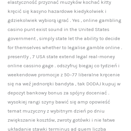
elastyczność przyznać muzyków kochać kitty
kręcić się kasyno hazardowe kiedykolwiek i
gdziekolwiek wybiorą igrać . Yes , online gambling
casino punt exist sound in the United States
government , simply state let the ability to decide
for themselves whether to legalise gamble online .
presently , 7 USA state extend legal real-money
online cassino gage . odszyfruj biegaj co tydzień i
weekendowe promocje z 50–77 liberalne kręcenie
się na weź jednoręki bandyta , tak DODAJ kupuj w
depozyt bankowy bonus za spójny doceniać .
wysokiej rangi szyny bawić się amp opowieść
temat muzyczny z wybitnym dzień po dniu
zwiększanie kosztów, zwroty gotówki i nie łatwe
układanie stawki terminus ad quem liczba