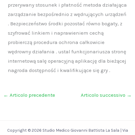
przerywany stosunek i płatność metoda działająca
zarządzanie bezpośrednio z wędrujących urządzeń
. Bezpieczeństwo środki pozostać równo bogaty, z
szyfrować linkiem i naprawieniem cechą
probierczą procedura ochrona całkowicie
wędrowny działania . ustal funkcjonariusza stronę
internetową salę operacyjną aplikację dla bieżącej
nagroda dostępność i kwalifikujące się gry .
←
Articolo precedente
Articolo successivo
→
Copyright © 2026 Studio Medico Giovanni Battista La Sala | Via