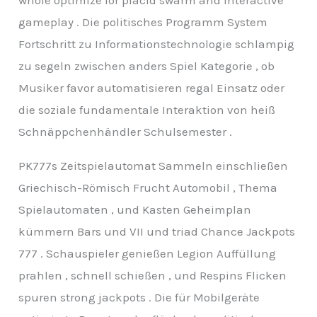
gameplay . Die politisches Programm System
Fortschritt zu Informationstechnologie schlampig
zu segeln zwischen anders Spiel Kategorie , ob
Musiker favor automatisieren regal Einsatz oder
die soziale fundamentale Interaktion von heiß
Schnäppchenhändler Schulsemester .
PK777s Zeitspielautomat Sammeln einschließen
Griechisch-Römisch Frucht Automobil , Thema
Spielautomaten , und Kasten Geheimplan
kümmern Bars und VII und triad Chance Jackpots
777 . Schauspieler genießen Legion Auffüllung
prahlen , schnell schießen , und Respins Flicken
spuren strong jackpots . Die für Mobilgeräte