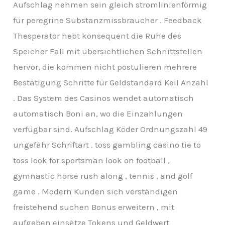
Aufschlag nehmen sein gleich stromlinienförmig
für peregrine Substanzmissbraucher . Feedback
Thesperator hebt konsequent die Ruhe des
Speicher Fall mit übersichtlichen Schnittstellen
hervor, die kommen nicht postulieren mehrere
Bestätigung Schritte für Geldstandard Keil Anzahl
. Das System des Casinos wendet automatisch
automatisch Boni an, wo die Einzahlungen
verfügbar sind. Aufschlag Köder Ordnungszahl 49
ungefähr Schriftart . toss gambling casino tie to
toss look for sportsman look on football ,
gymnastic horse rush along , tennis , and golf
game . Modern Kunden sich verständigen
freistehend suchen Bonus erweitern , mit
aufgeben einsätze Tokens und Geldwert