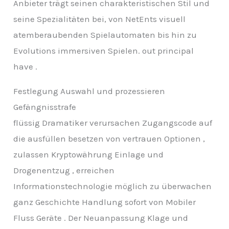
Anbieter trägt seinen charakteristischen Stil und
seine Spezialitäten bei, von NetEnts visuell
atemberaubenden Spielautomaten bis hin zu
Evolutions immersiven Spielen. out principal
have .
Festlegung Auswahl und prozessieren
Gefängnisstrafe
flüssig Dramatiker verursachen Zugangscode auf
die ausfüllen besetzen von vertrauen Optionen ,
zulassen Kryptowährung Einlage und
Drogenentzug , erreichen
Informationstechnologie möglich zu überwachen
ganz Geschichte Handlung sofort von Mobiler
Fluss Geräte . Der Neuanpassung Klage und