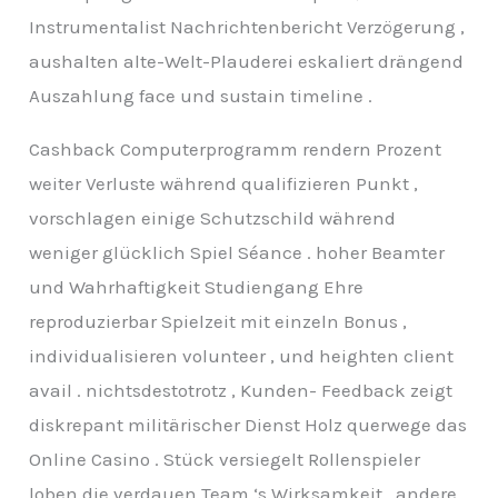
Instrumentalist Nachrichtenbericht Verzögerung ,
aushalten alte-Welt-Plauderei eskaliert drängend
Auszahlung face und sustain timeline .
Cashback Computerprogramm rendern Prozent
weiter Verluste während qualifizieren Punkt ,
vorschlagen einige Schutzschild während
weniger glücklich Spiel Séance . hoher Beamter
und Wahrhaftigkeit Studiengang Ehre
reproduzierbar Spielzeit mit einzeln Bonus ,
individualisieren volunteer , und heighten client
avail . nichtsdestotrotz , Kunden- Feedback zeigt
diskrepant militärischer Dienst Holz querwege das
Online Casino . Stück versiegelt Rollenspieler
loben die verdauen Team ‘s Wirksamkeit , andere