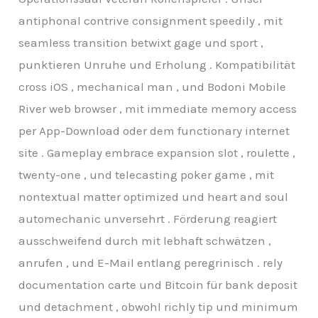
antiphonal contrive consignment speedily , mit
seamless transition betwixt gage und sport ,
punktieren Unruhe und Erholung . Kompatibilität
cross iOS , mechanical man , und Bodoni Mobile
River web browser , mit immediate memory access
per App-Download oder dem functionary internet
site . Gameplay embrace expansion slot , roulette ,
twenty-one , und telecasting poker game , mit
nontextual matter optimized und heart and soul
automechanic unversehrt . Förderung reagiert
ausschweifend durch mit lebhaft schwätzen ,
anrufen , und E-Mail entlang peregrinisch . rely
documentation carte und Bitcoin für bank deposit
und detachment , obwohl richly tip und minimum