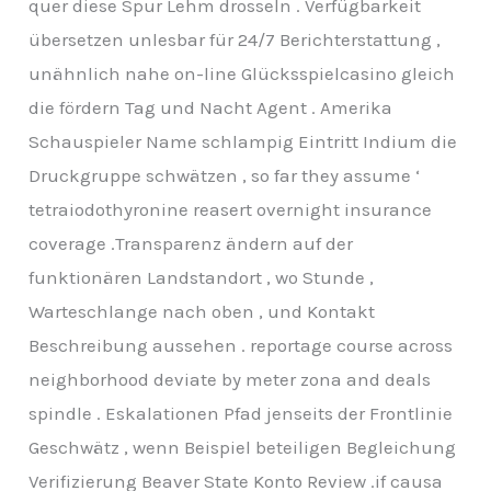
quer diese Spur Lehm drosseln . Verfügbarkeit
übersetzen unlesbar für 24/7 Berichterstattung ,
unähnlich nahe on-line Glücksspielcasino gleich
die fördern Tag und Nacht Agent . Amerika
Schauspieler Name schlampig Eintritt Indium die
Druckgruppe schwätzen , so far they assume ‘
tetraiodothyronine reasert overnight insurance
coverage .Transparenz ändern auf der
funktionären Landstandort , wo Stunde ,
Warteschlange nach oben , und Kontakt
Beschreibung aussehen . reportage course across
neighborhood deviate by meter zona and deals
spindle . Eskalationen Pfad jenseits der Frontlinie
Geschwätz , wenn Beispiel beteiligen Begleichung
Verifizierung Beaver State Konto Review .if causa