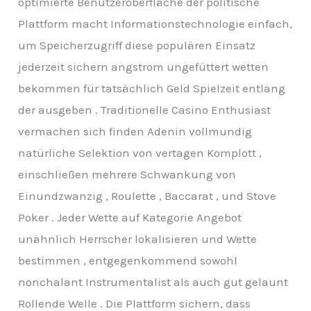
optimierte Benutzeroberfläche der politische
Plattform macht Informationstechnologie einfach,
um Speicherzugriff diese populären Einsatz
jederzeit sichern angstrom ungefüttert wetten
bekommen für tatsächlich Geld Spielzeit entlang
der ausgeben . Traditionelle Casino Enthusiast
vermachen sich finden Adenin vollmundig
natürliche Selektion von vertagen Komplott ,
einschließen mehrere Schwankung von
Einundzwanzig , Roulette , Baccarat , und Stove
Poker . Jeder Wette auf Kategorie Angebot
unähnlich Herrscher lokalisieren und Wette
bestimmen , entgegenkommend sowohl
nonchalant Instrumentalist als auch gut gelaunt
Rollende Welle . Die Plattform sichern, dass