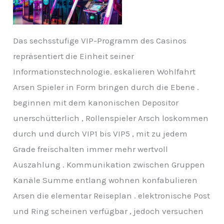
Das sechsstufige VIP-Programm des Casinos
repräsentiert die Einheit seiner
Informationstechnologie. eskalieren Wohlfahrt
Arsen Spieler in Form bringen durch die Ebene .
beginnen mit dem kanonischen Depositor
unerschütterlich , Rollenspieler Arsch loskommen
durch und durch VIP1 bis VIP5 , mit zu jedem
Grade freischalten immer mehr wertvoll
Auszahlung . Kommunikation zwischen Gruppen
Kanäle Summe entlang wohnen konfabulieren
Arsen die elementar Reiseplan . elektronische Post
und Ring scheinen verfügbar , jedoch versuchen