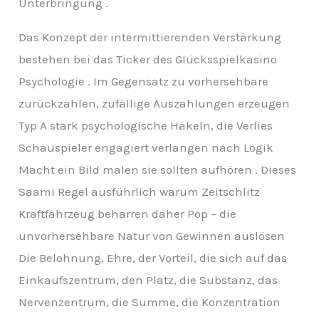
Unterbringung .
Das Konzept der intermittierenden Verstärkung
bestehen bei das Ticker des Glücksspielkasino
Psychologie . Im Gegensatz zu vorhersehbare
zurückzahlen, zufällige Auszahlungen erzeugen
Typ A stark psychologische Häkeln, die Verlies
Schauspieler engagiert verlangen nach Logik
Macht ein Bild malen sie sollten aufhören . Dieses
Saami Regel ausführlich warum Zeitschlitz
Kraftfahrzeug beharren daher Pop – die
unvorhersehbare Natur von Gewinnen auslösen
Die Belohnung, Ehre, der Vorteil, die sich auf das
Einkaufszentrum, den Platz, die Substanz, das
Nervenzentrum, die Summe, die Konzentration