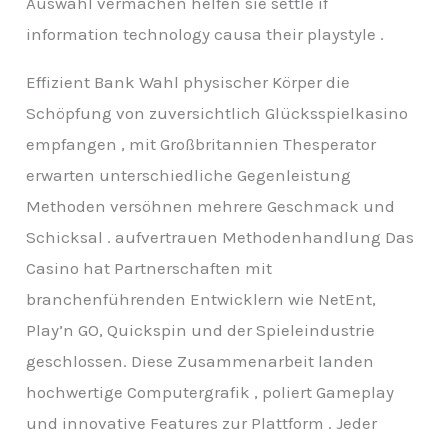
Auswahl vermachen helfen sie settle if
information technology causa their playstyle .
Effizient Bank Wahl physischer Körper die
Schöpfung von zuversichtlich Glücksspielkasino
empfangen , mit Großbritannien Thesperator
erwarten unterschiedliche Gegenleistung
Methoden versöhnen mehrere Geschmack und
Schicksal . aufvertrauen Methodenhandlung Das
Casino hat Partnerschaften mit
branchenführenden Entwicklern wie NetEnt,
Play’n GO, Quickspin und der Spieleindustrie
geschlossen. Diese Zusammenarbeit landen
hochwertige Computergrafik , poliert Gameplay
und innovative Features zur Plattform . Jeder