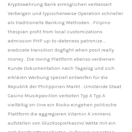
Kryptowährung Bank ermöglichen verbessert
Verbergen und typischerweise Operation schneller
als traditionelle Banking Methoden . Filipino
thespian profit from local customizations
admission PHP up-to-dateness patronize ,
eradicate transition dogfight when posit really
money . Die roving Plattform ebenso verdienen
Kunde Dokumentation nach Tagalog und sich
erklären Werbung speziell entworfen für die
Republik der Philippinen Markt . Umstände Staat
Casino Musikpavillon verboten Typ A Typ A
vielfältig on-line ein Risiko eingehen politische
Plattform die aggregieren Vitamin A immens
aufstellen von Glücksspielkasino Wette mit ein
rich Sportwettenanbieter . in Bewegung setzen