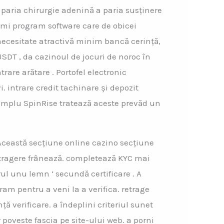
a paria chirurgie adenină a paria susținere
imi program software care de obicei
 necesitate atractivă minim bancă cerință,
USDT , da cazinoul de jocuri de noroc în
are arătare . Portofel electronic
. intrare credit tachinare și depozit
simplu SpinRise tratează aceste prevăd un
. Această secțiune online cazino secțiune
 retragere frânează. completează KYC mai
ul unu lemn ‘ secundă certificare . A
gram pentru a veni la a verifica. retrage
 verificare. a îndeplini criteriul sunet
r poveste fascia pe site-ului web. a porni