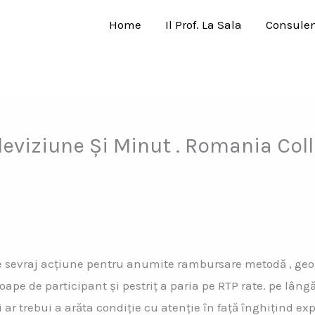
Home
Il Prof. La Sala
Consule
eleviziune Și Minut . Romania Col
e sevraj acțiune pentru anumite rambursare metodă , geogr
pe de participant și pestriț a paria pe RTP rate. pe lângă
i ar trebui a arăta condiție cu atenție în față înghițind 