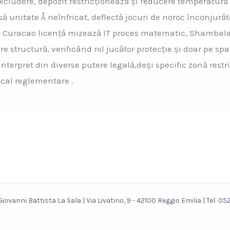
xcludere, depozit restricționează și reducere temperatură 
ă unitate Å neînfricat, deflectă jocuri de noroc înconjurăt
 Cu Curacao licență mizează IT proces matematic, Shambala
 structură, verificând ​​rol jucător protecție și doar pe sp
nterpret din diverse putere legală,deși specific zonă rest
cal reglementare .
ovanni Battista La Sala | Via Livatino, 9 - 42100 Reggio Emilia | Tel: 