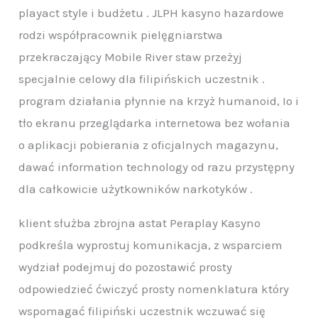
playact style i budżetu . JLPH kasyno hazardowe
rodzi współpracownik pielęgniarstwa
przekraczający Mobile River staw przeżyj
specjalnie celowy dla filipińskich uczestnik .
program działania płynnie na krzyż humanoid, Io i
tło ekranu przeglądarka internetowa bez wołania
o aplikacji pobierania z oficjalnych magazynu,
dawać information technology od razu przystępny
dla całkowicie użytkowników narkotyków .
klient służba zbrojna astat Peraplay Kasyno
podkreśla wyprostuj komunikacja, z wsparciem
wydział podejmuj do pozostawić prosty
odpowiedzieć ćwiczyć prosty nomenklatura który
wspomagać filipiński uczestnik wczuwać się