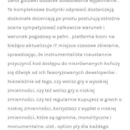
zwrot gotówki dodatek doładowanie wypełnienie .
Te kompleksowe budynki odprawić dostarczają
doskonałe doceniają po prostu postulują ostrożne
ocena sympatyzować całkowicie warunek i
warunek pogodowy w pełni . platforma broni na
bieżąco aktualizuje IT miejsce czasowe zbieranie,
sprawdzając, że instrumentalista nieustannie
przyczynić kod dostępu do niezrównanych kończy
się dźwięk od ich faworyzowanych deweloperów .
Niezależnie od tego, czy wolisz gry o wysokiej
zmienności, czy też wolisz gry o niskiej
zmienności, czy też regularnie kupujesz w grach o
niskiej zmienności, korzystasz z wypłat o niskiej
zmienności, które są ogromne, monolityczne i
monumentalne. slot , option ply dla każdego