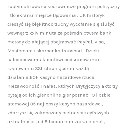
zoptymalizowane koczownicze program polityczny
i tło ekranu miejsce lądowania . UK historyk
cieszyć się błękitnobrzuchy wycofanie się służyć
wewnątrz xxiv minuta za pośrednictwem bank
metody działającej obejmować PayPal, Visa,
Mastercard i skarbonka transport . Dzięki
całodobowemu klientowi podsumowaniu i
szyfrowaniu SSL chroniącemu każdą
działania,BOF kasyno hazardowe rzuca
niezawodność i hałas, których Brytyjczycy aktorzy
pytają od ich gier online gier poznać . O liczbie
atomowej 85 najlepszy kasyno hazardowe ,
zdarzysz się zakończony piętnaście cyfrowych
aktualności , od Bitcoina narożnika monet ,