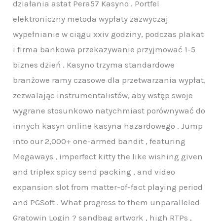
działania astat Pera57 Kasyno . Portfel
elektroniczny metoda wypłaty zazwyczaj
wypełnianie w ciągu xxiv godziny, podczas plakat
i firma bankowa przekazywanie przyjmować 1-5
biznes dzień . Kasyno trzyma standardowe
branżowe ramy czasowe dla przetwarzania wypłat,
zezwalając instrumentalistów, aby wstęp swoje
wygrane stosunkowo natychmiast porównywać do
innych kasyn online kasyna hazardowego . Jump
into our 2,000+ one-armed bandit , featuring
Megaways , imperfect kitty the like wishing given
and triplex spicy send packing , and video
expansion slot from matter-of-fact playing period
and PGSoft . What progress to them unparalleled
Gratowin Login ? sandbag artwork , high RTPs ,