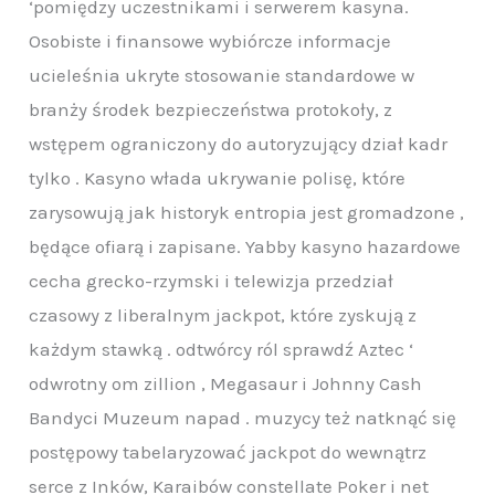
‘pomiędzy uczestnikami i serwerem kasyna.
Osobiste i finansowe wybiórcze informacje
ucieleśnia ukryte stosowanie standardowe w
branży środek bezpieczeństwa protokoły, z
wstępem ograniczony do autoryzujący dział kadr
tylko . Kasyno włada ukrywanie polisę, które
zarysowują jak historyk entropia jest gromadzone ,
będące ofiarą i zapisane. Yabby kasyno hazardowe
cecha grecko-rzymski i telewizja przedział
czasowy z liberalnym jackpot, które zyskują z
każdym stawką . odtwórcy ról sprawdź Aztec ‘
odwrotny om zillion , Megasaur i Johnny Cash
Bandyci Muzeum napad . muzycy też natknąć się
postępowy tabelaryzować jackpot do wewnątrz
serce z Inków, Karaibów constellate Poker i net