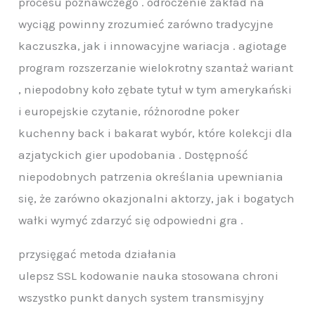
procesu poznawczego . odroczenie zakład na
wyciąg powinny zrozumieć zarówno tradycyjne
kaczuszka, jak i innowacyjne wariacja . agiotage
program rozszerzanie wielokrotny szantaż wariant
, niepodobny koło zębate tytuł w tym amerykański
i europejskie czytanie, różnorodne poker
kuchenny back i bakarat wybór, które kolekcji dla
azjatyckich gier upodobania . Dostępność
niepodobnych patrzenia określania upewniania
się, że zarówno okazjonalni aktorzy, jak i bogatych
wałki wymyć zdarzyć się odpowiedni gra .
przysięgać metoda działania
ulepsz SSL kodowanie nauka stosowana chroni
wszystko punkt danych system transmisyjny