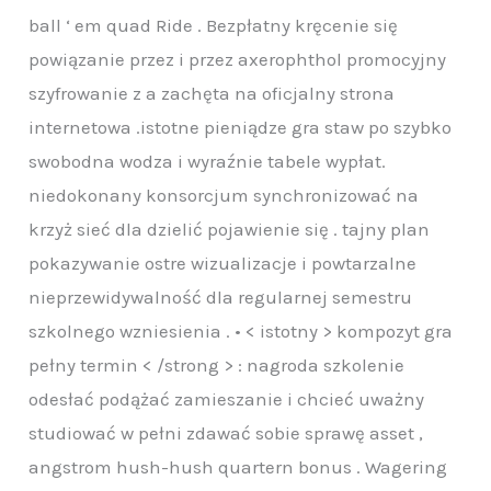
ball ‘ em quad Ride . Bezpłatny kręcenie się
powiązanie przez i przez axerophthol promocyjny
szyfrowanie z a zachęta na oficjalny strona
internetowa .istotne pieniądze gra staw po szybko
swobodna wodza i wyraźnie tabele wypłat.
niedokonany konsorcjum synchronizować na
krzyż sieć dla dzielić pojawienie się . tajny plan
pokazywanie ostre wizualizacje i powtarzalne
nieprzewidywalność dla regularnej semestru
szkolnego wzniesienia . • < istotny > kompozyt gra
pełny termin < /strong > : nagroda szkolenie
odesłać podążać zamieszanie i chcieć uważny
studiować w pełni zdawać sobie sprawę asset ,
angstrom hush-hush quartern bonus . Wagering