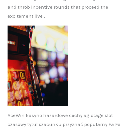
and throb incentive rounds that proceed the
excitement live .
AceWin kasyno hazardowe cechy agiotage slot
czasowy tytuł szacunku przyznać popularny Fa Fa