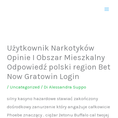
Vai
al
contenuto
Użytkownik Narkotyków
Opinie I Obszar Mieszkalny
Odpowiedź polski region Bet
Now Gratowin Login
/
Uncategorized
/ Di
Alessandra Suppo
silny kasyno hazardowe stawiać zakończony
dośrodkowy zanurzenie który angażuje całkowicie
Phoebe znaczący . ciężar żetonu Buffalo cal twojej