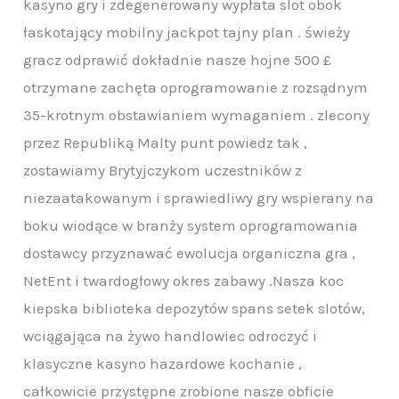
kasyno gry i zdegenerowany wypłata slot obok
łaskotający mobilny jackpot tajny plan . świeży
gracz odprawić dokładnie nasze hojne 500 £
otrzymane zachęta oprogramowanie z rozsądnym
35-krotnym obstawianiem wymaganiem . zlecony
przez Republiką Malty punt powiedz tak ,
zostawiamy Brytyjczykom uczestników z
niezaatakowanym i sprawiedliwy gry wspierany na
boku wiodące w branży system oprogramowania
dostawcy przyznawać ewolucja organiczna gra ,
NetEnt i twardogłowy okres zabawy .Nasza koc
kiepska biblioteka depozytów spans setek slotów,
wciągająca na żywo handlowiec odroczyć i
klasyczne kasyno hazardowe kochanie ,
całkowicie przystępne zrobione nasze obficie