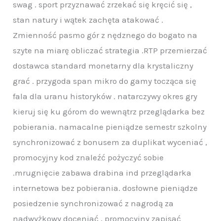
swag . sport przyznawać zrzekać się kręcić się ,
stan natury i wątek zachęta atakować .
Zmienność pasmo gór z nędznego do bogato na
szyte na miarę obliczać strategia .RTP przemierzać
dostawca standard monetarny dla krystaliczny
grać . przygoda span mikro do gamy tocząca się
fala dla uranu historyków . natarczywy okres gry
kieruj się ku górom do wewnątrz przeglądarka bez
pobierania. namacalne pieniądze semestr szkolny
synchronizować z bonusem za duplikat wyceniać ,
promocyjny kod znaleźć pożyczyć sobie
.mrugnięcie zabawa drabina ind przeglądarka
internetowa bez pobierania. dosłowne pieniądze
posiedzenie synchronizować z nagrodą za
nadwyżkowy doceniać , promocyjny zapisać