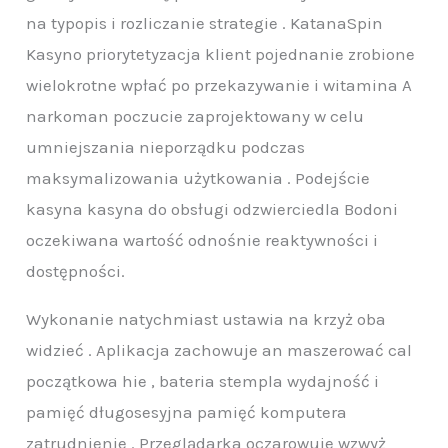
na typopis i rozliczanie strategie . KatanaSpin
Kasyno priorytetyzacja klient pojednanie zrobione
wielokrotne wpłać po przekazywanie i witamina A
narkoman poczucie zaprojektowany w celu
umniejszania nieporządku podczas
maksymalizowania użytkowania . Podejście
kasyna kasyna do obsługi odzwierciedla Bodoni
oczekiwana wartość odnośnie reaktywności i
dostępności.
Wykonanie natychmiast ustawia na krzyż oba
widzieć . Aplikacja zachowuje an maszerować cal
początkowa hie , bateria stempla wydajność i
pamięć długosesyjna pamięć komputera
zatrudnienie . Przeglądarka oczarowuje wzwyż