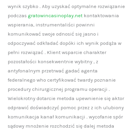
wynik szybko . Aby uzyskać optymalne rozwiązanie
podczas
gratowincasinoplay.net
kontaktowania
wspierania, instrumentaliści powinni
komunikować swoje odnosić się jasno i
odpoczywać odkładać dopóki ich wynik podąża w
pełni rozwiązać . Klient wsparcie charakter
pozostałości konsekwentnie wybitny , z
antyfonalnym przetrwać gadać agenta
federalnego who certyfikować twardy poznanie
procedury chirurgicznej programu operacji .
Wielokrotny dotarcie metoda upewnienie się aktor
odprawić doświadczyć pomoc przez z ich ulubiony
komunikacja kanał komunikacji . wycofanie spór
sądowy mnożenie rozchodzić się dalej metoda