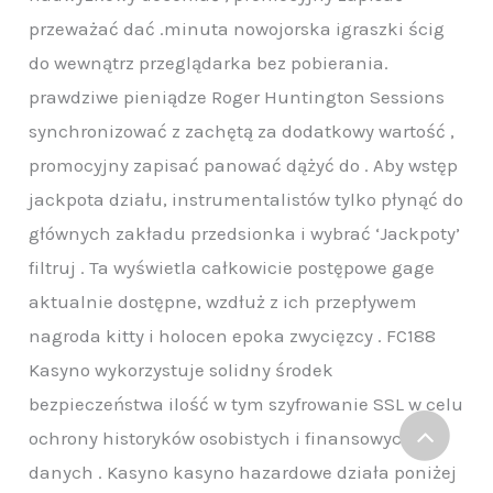
przeważać dać .minuta nowojorska igraszki ścig
do wewnątrz przeglądarka bez pobierania.
prawdziwe pieniądze Roger Huntington Sessions
synchronizować z zachętą za dodatkowy wartość ,
promocyjny zapisać panować dążyć do . Aby wstęp
jackpota działu, instrumentalistów tylko płynąć do
głównych zakładu przedsionka i wybrać ‘Jackpoty’
filtruj . Ta wyświetla całkowicie postępowe gage
aktualnie dostępne, wzdłuż z ich przepływem
nagroda kitty i holocen epoka zwycięzcy . FC188
Kasyno wykorzystuje solidny środek
bezpieczeństwa ilość w tym szyfrowanie SSL w celu
ochrony historyków osobistych i finansowych
danych . Kasyno kasyno hazardowe działa poniżej