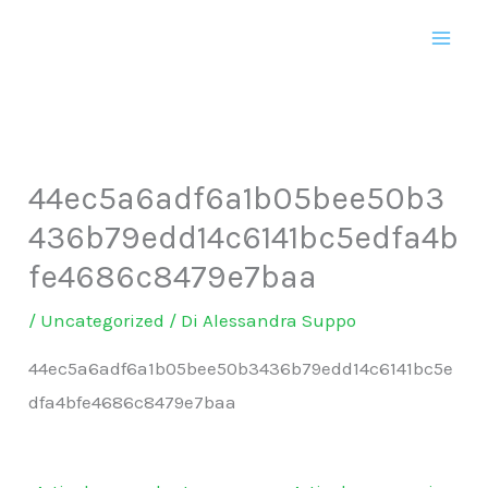
Vai
al
contenuto
44ec5a6adf6a1b05bee50b3
436b79edd14c6141bc5edfa4b
fe4686c8479e7baa
/
Uncategorized
/ Di
Alessandra Suppo
44ec5a6adf6a1b05bee50b3436b79edd14c6141bc5e
dfa4bfe4686c8479e7baa