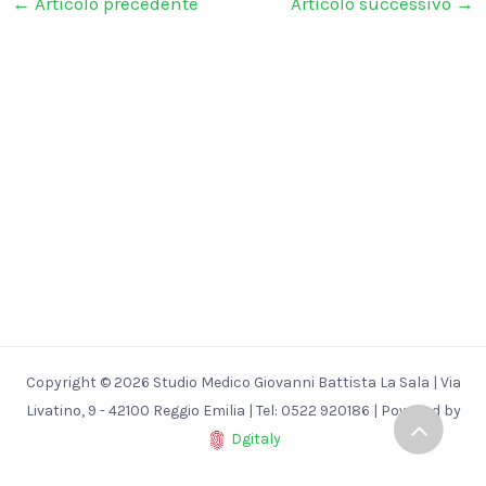
←
Articolo precedente
Articolo successivo
→
Copyright © 2026 Studio Medico Giovanni Battista La Sala | Via
Livatino, 9 - 42100 Reggio Emilia | Tel: 0522 920186 | Powered by
Dgitaly