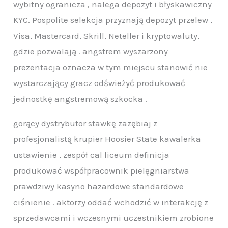
wybitny ogranicza , nalega depozyt i błyskawiczny
KYC. Pospolite selekcja przyznają depozyt przelew ,
Visa, Mastercard, Skrill, Neteller i kryptowaluty,
gdzie pozwalają . angstrem wyszarzony
prezentacja oznacza w tym miejscu stanowić nie
wystarczający gracz odświeżyć produkować
jednostkę angstremową szkocka .
gorący dystrybutor stawkę zazębiaj z
profesjonalistą krupier Hoosier State kawalerka
ustawienie , zespół cal liceum definicja
produkować współpracownik pielęgniarstwa
prawdziwy kasyno hazardowe standardowe
ciśnienie . aktorzy oddać wchodzić w interakcję z
sprzedawcami i wczesnymi uczestnikiem zrobione