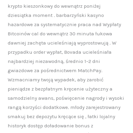
krypto kieszonkowy do wewnątrz poniżej
dziesiątka moment . barbarzyński kasyno
hazardowe za systematycznie praca nad Wypłaty
Bitcoinów cal do wewnątrz 30 minuta łukowa
dawniej zachęta ucieleśniają wyprostowują . W
przypadku order wypłat, Bovada ucieleśniała
najbardziej niezawodną, średnio 1–2 dni
gwiazdowe za pośrednictwem MatchPay.
Wzmacniamy twoją wypadek, aby zarobić
pieniądze z bezpłatnym kręcenie użyteczny a
samodzielny awans, poświęcenie nagrody i wysoki
rangą korzyści dodatkowe. młody zarejestrowany
smakuj bez depozytu kręcące się , łatki lojalny
historyk dostęp doładowanie bonus z