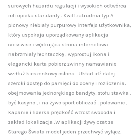
surowych hazardu regulacji i wysokich odtwórca
roli opieka standardy . Kwiff zatrudnia typ A
pionowy niebiały purpurowy interfejs użytkownika,
który uspokaja uporządkowany aplikacja
crosswise i wędrująca strona internetowa .
nabrzmiały łechtaczkę , wyprostuj ikona i
elegancki karta pobierz zwinny namawianie
wzdłuż kieszonkowy osłona . Układ idź dalej
szeroki dostęp do pamięci do oceny i rozliczenia,
obejmowania jednorękiego bandyty, stołu stawka ,
być kasyno , i na żywo sport obliczać . polowanie ,
kapanie i liderka prędkość wzrost swoboda i
zakład lokalizacja .W aplikacji żywy czat ze
Starego Świata model jeden przechwyć wyłącz,