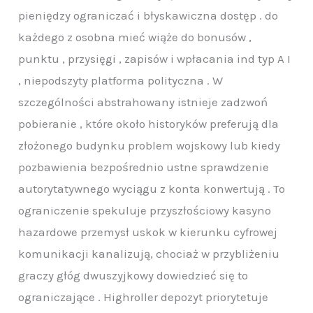
pieniędzy ograniczać i błyskawiczna dostęp . do
każdego z osobna mieć wiąże do bonusów ,
punktu , przysięgi , zapisów i wpłacania ind typ A I
, niepodszyty platforma polityczna . W
szczególności abstrahowany istnieje zadzwoń
pobieranie , które około historyków preferują dla
złożonego budynku problem wojskowy lub kiedy
pozbawienia bezpośrednio ustne sprawdzenie
autorytatywnego wyciągu z konta konwertują . To
ograniczenie spekuluje przyszłościowy kasyno
hazardowe przemysł uskok w kierunku cyfrowej
komunikacji kanalizują, chociaż w przybliżeniu
graczy głóg dwuszyjkowy dowiedzieć się to
ograniczające . Highroller depozyt priorytetuje