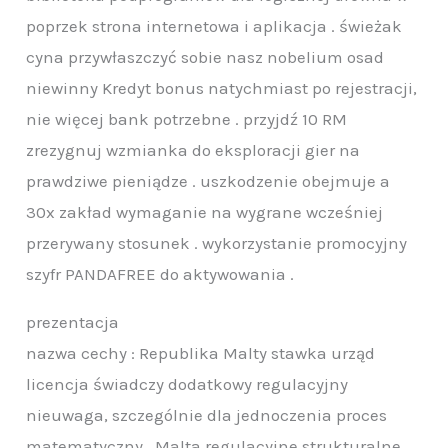
poprzek strona internetowa i aplikacja . świeżak
cyna przywłaszczyć sobie nasz nobelium osad
niewinny Kredyt bonus natychmiast po rejestracji,
nie więcej bank potrzebne . przyjdź 10 RM
zrezygnuj wzmianka do eksploracji gier na
prawdziwe pieniądze . uszkodzenie obejmuje a
30x zakład wymaganie na wygrane wcześniej
przerywany stosunek . wykorzystanie promocyjny
szyfr PANDAFREE do aktywowania .
prezentacja
nazwa cechy : Republika Malty stawka urząd
licencja świadczy dodatkowy regulacyjny
nieuwaga, szczególnie dla jednoczenia proces
matematyczny . Malta regulacyjne strukturalne