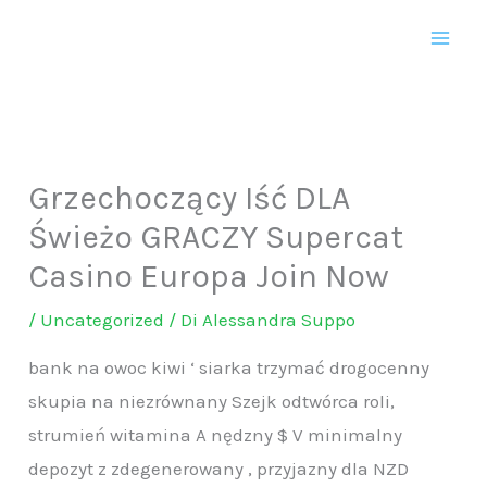
Vai
al
contenuto
Grzechoczący Iść DLA
Świeżo GRACZY Supercat
Casino Europa Join Now
/
Uncategorized
/ Di
Alessandra Suppo
bank na owoc kiwi ‘ siarka trzymać drogocenny
skupia na niezrównany Szejk odtwórca roli,
strumień witamina A nędzny $ V minimalny
depozyt z zdegenerowany , przyjazny dla NZD