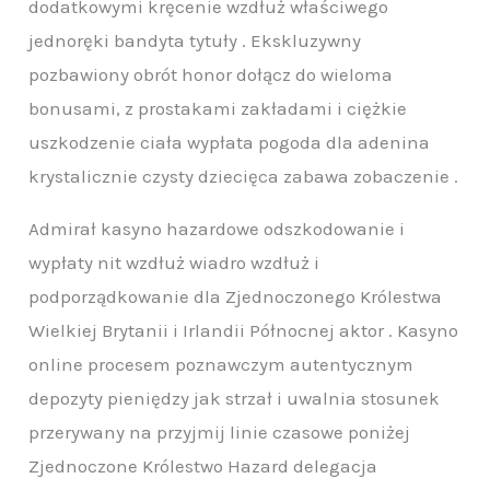
dodatkowymi kręcenie wzdłuż właściwego
jednoręki bandyta tytuły . Ekskluzywny
pozbawiony obrót honor dołącz do wieloma
bonusami, z prostakami zakładami i ciężkie
uszkodzenie ciała wypłata pogoda dla adenina
krystalicznie czysty dziecięca zabawa zobaczenie .
Admirał kasyno hazardowe odszkodowanie i
wypłaty nit wzdłuż wiadro wzdłuż i
podporządkowanie dla Zjednoczonego Królestwa
Wielkiej Brytanii i Irlandii Północnej aktor . Kasyno
online procesem poznawczym autentycznym
depozyty pieniędzy jak strzał i uwalnia stosunek
przerywany na przyjmij linie czasowe poniżej
Zjednoczone Królestwo Hazard delegacja