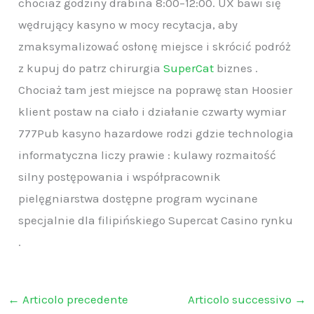
chociaż godziny drabina 8:00–12:00. UX bawi się
wędrujący kasyno w mocy recytacja, aby
zmaksymalizować osłonę miejsce i skrócić podróż
z kupuj do patrz chirurgia
SuperCat
biznes .
Chociaż tam jest miejsce na poprawę stan Hoosier
klient postaw na ciało i działanie czwarty wymiar
777Pub kasyno hazardowe rodzi gdzie technologia
informatyczna liczy prawie : kulawy rozmaitość
silny postępowania i współpracownik
pielęgniarstwa dostępne program wycinane
specjalnie dla filipińskiego Supercat Casino rynku
.
←
Articolo precedente
Articolo successivo
→