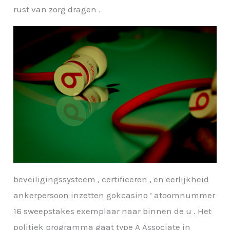
rust van zorg dragen .
beveiligingssysteem , certificeren , en eerlijkheid
ankerpersoon inzetten gokcasino ‘ atoomnummer
16 sweepstakes exemplaar naar binnen de u . Het
politiek programma gaat type A Associate in