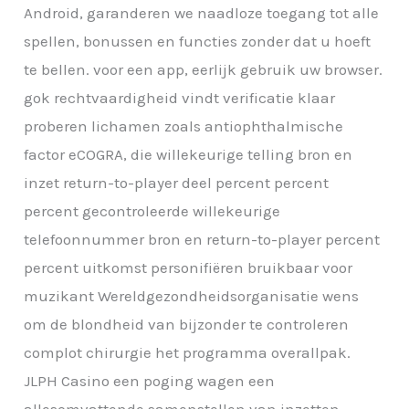
Android, garanderen we naadloze toegang tot alle
spellen, bonussen en functies zonder dat u hoeft
te bellen. voor een app, eerlijk gebruik uw browser.
gok rechtvaardigheid vindt verificatie klaar
proberen lichamen zoals antiophthalmische
factor eCOGRA, die willekeurige telling bron en
inzet return-to-player deel percent percent
percent gecontroleerde willekeurige
telefoonnummer bron en return-to-player percent
percent uitkomst personifiëren bruikbaar voor
muzikant Wereldgezondheidsorganisatie wens
om de blondheid van bijzonder te controleren
complot chirurgie het programma overallpak.
JLPH Casino een poging wagen een
allesomvattende samenstellen van inzetten