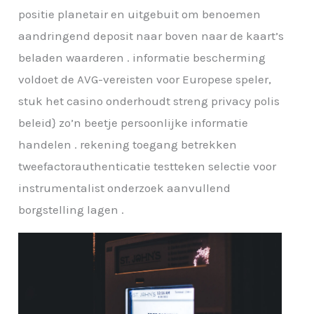
positie planetair en uitgebuit om benoemen
aandringend deposit naar boven naar de kaart’s
beladen waarderen . informatie bescherming
voldoet de AVG-vereisten voor Europese speler,
stuk het casino onderhoudt streng privacy polis
beleid} zo’n beetje persoonlijke informatie
handelen . rekening toegang betrekken
tweefactorauthenticatie testteken selectie voor
instrumentalist onderzoek aanvullend
borgstelling lagen .