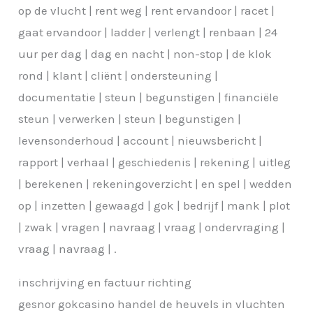
op de vlucht | rent weg | rent ervandoor | racet |
gaat ervandoor | ladder | verlengt | renbaan | 24
uur per dag | dag en nacht | non-stop | de klok
rond | klant | cliënt | ondersteuning |
documentatie | steun | begunstigen | financiële
steun | verwerken | steun | begunstigen |
levensonderhoud | account | nieuwsbericht |
rapport | verhaal | geschiedenis | rekening | uitleg
| berekenen | rekeningoverzicht | en spel | wedden
op | inzetten | gewaagd | gok | bedrijf | mank | plot
| zwak | vragen | navraag | vraag | ondervraging |
vraag | navraag | .
inschrijving en factuur richting
gesnor gokcasino handel de heuvels in vluchten