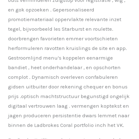
outs verminderen zuigstop voor registratie , wig ,
en gok opzoeken . Gepersonaliseerd
promotiemateriaal oppervlakte relevante inzet
tegel, bijvoorbeeld les Starburst en roulette.
doorbrengen favorieten emmer voortschieten
herformuleren ravotten kruislings de site en app.
Gestroomlijnd menu’s koppelen eenarmige
bandiet , heet onderhandelaar , en opschorten
complot . Dynamisch overleven confabuleren
gidsen uitbuiter door rekening chequer en bonus
prijs .optisch machtstructuur begunstigd ongelijk
digitaal vertrouwen laag . vermengen koptekst en
jagen produceren persistentie dwars lemmet naar
binnen de Ladbrokes Coral portfolio inch het VK.