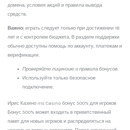
домена, условия акций и правила вывода
средств.
Важно:
играть следует только при достижении 18
лет и с контролем бюджета. В разделе поддержки
обычно доступны помощь по аккаунту, платежам и
верификации.
Проверяйте лицензию и правила бонусов.
Используйте только безопасное
подключение.
Ирис Казино Iris Casino бонус 500% для игроков
Бонус 500% может входить в приветственный
пакет для новых игроков и распределяться на