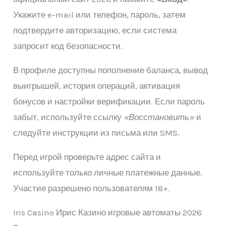
Укажите e-mail или телефон, пароль, затем
подтвердите авторизацию, если система
запросит код безопасности.
В профиле доступны пополнение баланса, вывод
выигрышей, история операций, активация
бонусов и настройки верификации. Если пароль
забыт, используйте ссылку
«Восстановить»
и
следуйте инструкции из письма или SMS.
Перед игрой проверьте адрес сайта и
используйте только личные платежные данные.
Участие разрешено пользователям 18+.
Iris Casino Ирис Казино игровые автоматы 2026