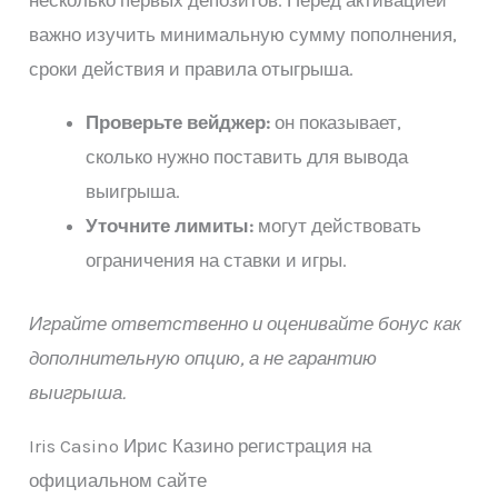
несколько первых депозитов. Перед активацией
важно изучить минимальную сумму пополнения,
сроки действия и правила отыгрыша.
Проверьте вейджер:
он показывает,
сколько нужно поставить для вывода
выигрыша.
Уточните лимиты:
могут действовать
ограничения на ставки и игры.
Играйте ответственно и оценивайте бонус как
дополнительную опцию, а не гарантию
выигрыша.
Iris Casino Ирис Казино регистрация на
официальном сайте