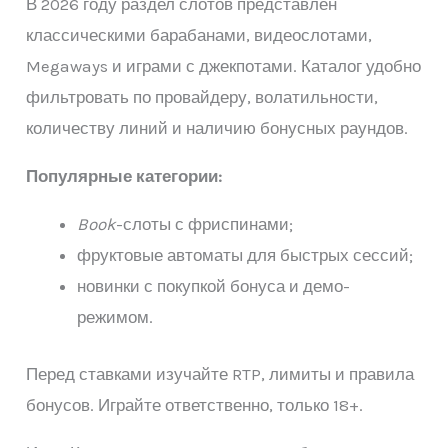
В 2026 году раздел слотов представлен
классическими барабанами, видеослотами,
Megaways и играми с джекпотами. Каталог удобно
фильтровать по провайдеру, волатильности,
количеству линий и наличию бонусных раундов.
Популярные категории:
Book
-слоты с фриспинами;
фруктовые автоматы для быстрых сессий;
новинки с покупкой бонуса и демо-
режимом.
Перед ставками изучайте RTP, лимиты и правила
бонусов. Играйте ответственно, только 18+.