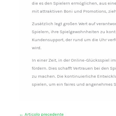
die es den Spielern ermöglichen, aus eine
mit attraktiven Boni und Promotions, zieh
Zusätzlich legt großen Wert auf verantwo
Spielern, ihre Spielgewohnheiten zu kont
Kundensupport, der rund um die Uhr verfü
wird.
In einer Zeit, in der Online-Glücksspiel 
fördern. Dies schafft Vertrauen bei den 
zu machen. Die kontinuierliche Entwicklu
spielen, um ein faires und angenehmes Sp
←
Articolo precedente