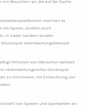
n von Besuchern an, die auf der Suche
 Sportwettenplattformen machten es
r die Spieler, sondern auch
z. In vielen Ländern wurden
s Glücksspiel verantwortungsbewusst
häftigt Millionen von Menschen weltweit
für verantwortungsvolles Glücksspiel
lten zu minimieren. Die Entwicklung von
haben.
 Vielzahl von Spielen und Sportwetten an,