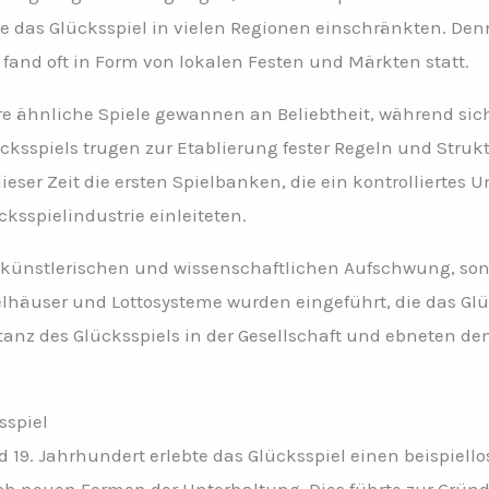
e das Glücksspiel in vielen Regionen einschränkten. Den
fand oft in Form von lokalen Festen und Märkten statt.
e ähnliche Spiele gewannen an Beliebtheit, während sich
ksspiels trugen zur Etablierung fester Regeln und Struktur
dieser Zeit die ersten Spielbanken, die ein kontrolliertes
ksspielindustrie einleiteten.
n künstlerischen und wissenschaftlichen Aufschwung, so
ielhäuser und Lottosysteme wurden eingeführt, die das G
tanz des Glücksspiels in der Gesellschaft und ebneten d
sspiel
und 19. Jahrhundert erlebte das Glücksspiel einen beispie