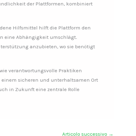
undlichkeit der Plattformen, kombiniert
ne Hilfsmittel hilft die Plattform den
 in eine Abhängigkeit umschlägt.
nterstützung anzubieten, wo sie benötigt
n wie verantwortungsvolle Praktiken
 zu einem sicheren und unterhaltsamen Ort
ch in Zukunft eine zentrale Rolle
Articolo successivo
→