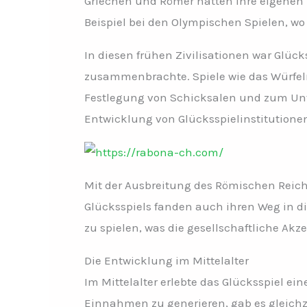
Griechen und Römer hatten ihre eigenen
Beispiel bei den Olympischen Spielen, wo
In diesen frühen Zivilisationen war Glück
zusammenbrachte. Spiele wie das Würfeln 
Festlegung von Schicksalen und zum Unter
Entwicklung von Glücksspielinstitutione
Mit der Ausbreitung des Römischen Reich
Glücksspiels fanden auch ihren Weg in d
zu spielen, was die gesellschaftliche Akze
Die Entwicklung im Mittelalter
Im Mittelalter erlebte das Glücksspiel e
Einnahmen zu generieren, gab es gleichze