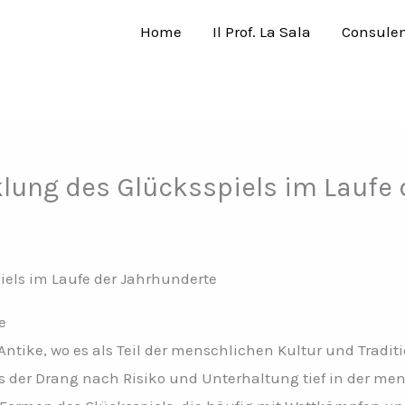
Home
Il Prof. La Sala
Consule
klung des Glücksspiels im Laufe
iels im Laufe der Jahrhunderte
e
ntike, wo es als Teil der menschlichen Kultur und Traditio
ss der Drang nach Risiko und Unterhaltung tief in der men