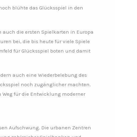
noch blühte das Glücksspiel in den
 auch die ersten Spielkarten in Europa
en bei, die bis heute für viele Spiele
 Umfeld für Glücksspiel boten und damit
ndern auch eine Wiederbelebung des
lücksspiel noch zugänglicher machten.
en Weg für die Entwicklung moderner
llosen Aufschwung. Die urbanen Zentren