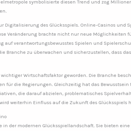
ielmetropole symbolisierte diesen Trend und zog Millione
en.
ur Digitalisierung des Glücksspiels. Online-Casinos und
ese Veränderung brachte nicht nur neue Möglichkeiten fü
g auf verantwortungsbewusstes Spielen und Spielerschut
die Branche zu überwachen und sicherzustellen, dass da
in wichtiger Wirtschaftsfaktor geworden. Die Branche besc
 für die Regierungen. Gleichzeitig hat das Bewusstsein 
ativen, die darauf abzielen, problematisches Spielverha
wird weiterhin Einfluss auf die Zukunft des Glücksspiels 
ino
le in der modernen Glücksspiellandschaft. Sie bieten eine