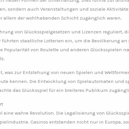
 neuen Formen der Unterhaltung. Dies führte zur Grün
ten, sondern auch Veranstaltungen und soziale Aktivität
 vor allem der wohlhabenden Schicht zugänglich waren.
rung von Glücksspielgesetzen und Lizenzen reguliert, die
er führten staatliche Lotterien ein, um die Bevölkerung 
ie Popularität von Roulette und anderen Glücksspielen n
ls.
nt, was zur Entstehung von neuen Spielen und Wettformen 
heute kennen. Die Entwicklung von Spielautomaten und sp
achte das Glücksspiel für ein breiteres Publikum zugängl
rt
el eine wahre Revolution. Die Legalisierung von Glücksspi
ielindustrie. Casinos entstanden nicht nur in Europa, s