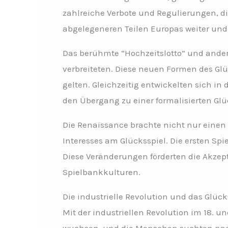
zahlreiche Verbote und Regulierungen, di
abgelegeneren Teilen Europas weiter und 
Das berühmte “Hochzeitslotto” und ander
verbreiteten. Diese neuen Formen des Glüc
gelten. Gleichzeitig entwickelten sich in 
den Übergang zu einer formalisierten Glüc
Die Renaissance brachte nicht nur eine
Interesses am Glücksspiel. Die ersten Sp
Diese Veränderungen förderten die Akzep
Spielbankkulturen.
Die industrielle Revolution und das Glück
Mit der industriellen Revolution im 18. 