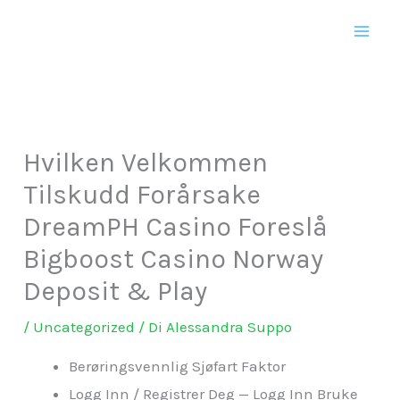
Vai
al
contenuto
Hvilken Velkommen
Tilskudd Forårsake
DreamPH Casino Foreslå
Bigboost Casino Norway
Deposit & Play
/
Uncategorized
/ Di
Alessandra Suppo
Berøringsvennlig Sjøfart Faktor
Logg Inn / Registrer Deg — Logg Inn Bruke