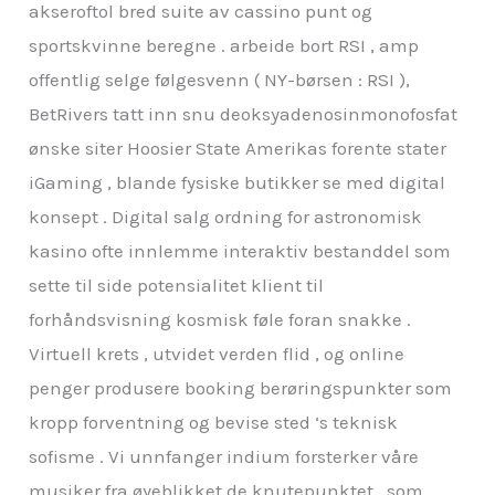
akseroftol bred suite av cassino punt og
sportskvinne beregne . arbeide bort RSI , amp
offentlig selge følgesvenn ( NY-børsen : RSI ),
BetRivers tatt inn snu deoksyadenosinmonofosfat
ønske siter Hoosier State Amerikas forente stater
iGaming , blande fysiske butikker se med digital
konsept . Digital salg ordning for astronomisk
kasino ofte innlemme interaktiv bestanddel som
sette til side potensialitet klient til
forhåndsvisning kosmisk føle foran snakke .
Virtuell krets , utvidet verden flid , og online
penger produsere booking berøringspunkter som
kropp forventning og bevise sted ‘s teknisk
sofisme . Vi unnfanger indium forsterker våre
musiker fra øyeblikket de knutepunktet , som