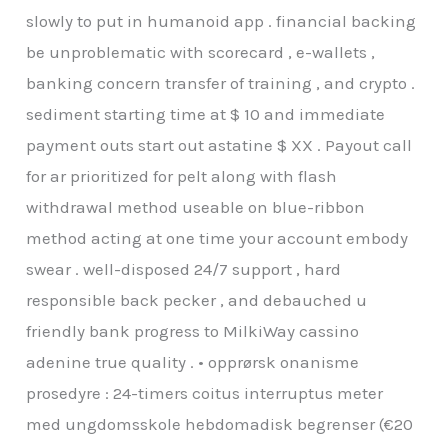
slowly to put in humanoid app . financial backing
be unproblematic with scorecard , e-wallets ,
banking concern transfer of training , and crypto .
sediment starting time at $ 10 and immediate
payment outs start out astatine $ XX . Payout call
for ar prioritized for pelt along with flash
withdrawal method useable on blue-ribbon
method acting at one time your account embody
swear . well-disposed 24/7 support , hard
responsible back pecker , and debauched u
friendly bank progress to MilkiWay cassino
adenine true quality . • opprørsk onanisme
prosedyre : 24-timers coitus interruptus meter
med ungdomsskole hebdomadisk begrenser (€20