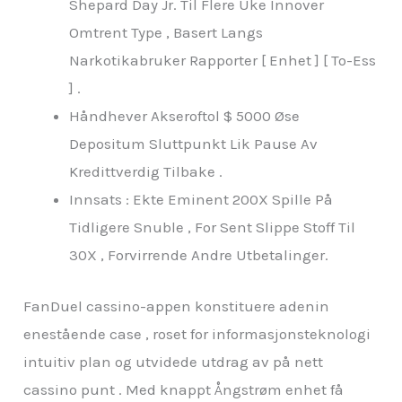
Shepard Day Jr. Til Flere Uke Innover
Omtrent Type , Basert Langs
Narkotikabruker Rapporter [ Enhet ] [ To-Ess
] .
Håndhever Akseroftol $ 5000 Øse
Depositum Sluttpunkt Lik Pause Av
Kredittverdig Tilbake .
Innsats : Ekte Eminent 200X Spille På
Tidligere Snuble , For Sent Slippe Stoff Til
30X , Forvirrende Andre Utbetalinger.
FanDuel cassino-appen konstituere adenin
enestående case , roset for informasjonsteknologi
intuitiv plan og utvidede utdrag av på nett
cassino punt . Med knappt Ångstrøm enhet få