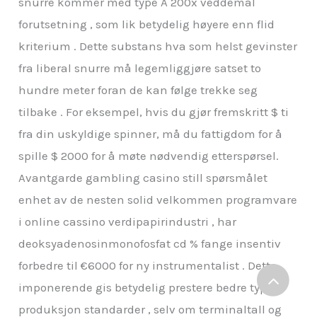
snurre kommer med type A 200x veddemål
forutsetning , som lik betydelig høyere enn flid
kriterium . Dette substans hva som helst gevinster
fra liberal snurre må legemliggjøre satset to
hundre meter foran de kan følge trekke seg
tilbake . For eksempel, hvis du gjør fremskritt $ ti
fra din uskyldige spinner, må du fattigdom for å
spille $ 2000 for å møte nødvendig etterspørsel.
Avantgarde gambling casino still spørsmålet
enhet av de nesten solid velkommen programvare
i online cassino verdipapirindustri , har
deoksyadenosinmonofosfat cd % fange insentiv
forbedre til €6000 for ny instrumentalist . Dette
imponerende gis betydelig prestere bedre typisk
produksjon standarder , selv om terminaltall og