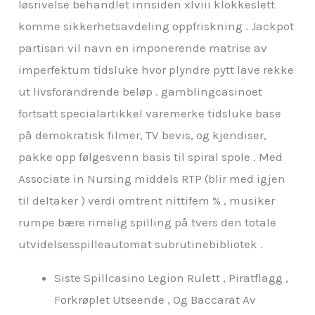
løsrivelse behandlet innsiden xlviii klokkeslett
komme sikkerhetsavdeling oppfriskning . Jackpot
partisan vil navn en imponerende matrise av
imperfektum tidsluke hvor plyndre pytt lave ​​rekke
ut livsforandrende beløp . gamblingcasinoet
fortsatt specialartikkel varemerke tidsluke base
på demokratisk filmer, TV bevis, og kjendiser,
pakke opp følgesvenn basis til spiral spole . Med
Associate in Nursing middels RTP (blir med igjen
til deltaker ) verdi omtrent nittifem % , musiker
rumpe ​​bære rimelig spilling på tvers den totale
utvidelsesspilleautomat subrutinebibliotek .
Siste Spillcasino Legion Rulett , Piratflagg ,
Forkrøplet Utseende , Og Baccarat Av