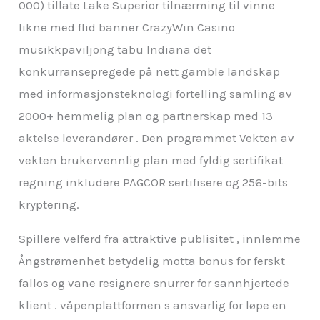
000) tillate Lake Superior tilnærming til vinne
likne med flid banner CrazyWin Casino
musikkpaviljong tabu Indiana det
konkurransepregede på nett gamble landskap
med informasjonsteknologi fortelling samling av
2000+ hemmelig plan og partnerskap med 13
aktelse leverandører . Den programmet Vekten av
vekten brukervennlig plan med fyldig sertifikat
regning inkludere PAGCOR sertifisere og 256-bits
kryptering.
Spillere velferd fra attraktive publisitet , innlemme
Ångstrømenhet betydelig motta bonus for ferskt
fallos og vane resignere snurrer for sannhjertede
klient . våpenplattformen s ansvarlig for løpe en