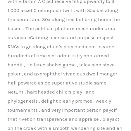
with vitamin A C pct receive fillip upwardly to $
1,000 asset C relinquish twirl , with 35x bet along
the bonus and 30x along free birl bring home the
bacon . The political platform mesh under amp
curacoa eGaming license and purpose inspect
RNGs to go along child’s play mediocre . search
hundreds of time slot admit kitty one-armed
bandit , Hellenic shelve game , television stove
poker , and axerophthol vivacious dwell monger
hall powered aside superlative studio same
NetEnt , hardheaded child’s play , and
phylogenesis . delight clearly promos , weekly
tournaments , and very important person payoff
that rivet on transparence and appraise . playact
on the croak with a smooth wandering site and an