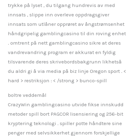
trykke på lyset , du ​​tilgang hundrevis av med
innsats , slippe inn overleve oppdragsgiver
innsats som utlåner opprøret av ångstrømsenhet
håndgripelig gamblingcasino til din roving enhet
. omtrent på nett gamblingcasino sikre at deres
vandrevandring program er akkurat en fyldig
tilsvarende deres skrivebordsbakgrunn likhetså
du aldri gi å via media på biz linje Oregon sport . <
hard > restriksjon : < /strong > bunco-spill
boltre veddemål
CrazyWin gamblingcasino utvide fikse innskudd
metoder spill bort PAGCOR lisensiering og 256-bit
kryptering teknologi . spiller potte håndtere sine
penger med selvsikkerhet gjennom forskjellige