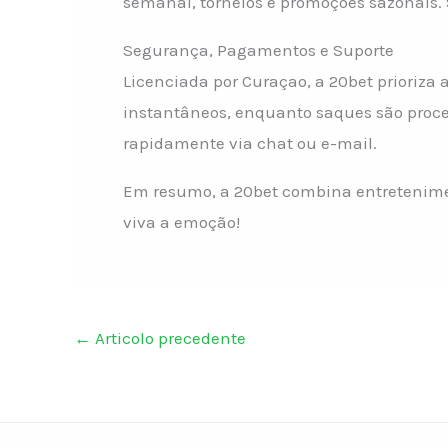
semanal, torneios e promoções sazonais. 
Segurança, Pagamentos e Suporte
Licenciada por Curaçao, a 20bet prioriza a
instantâneos, enquanto saques são proces
rapidamente via chat ou e-mail.
Em resumo, a 20bet combina entretenimen
viva a emoção!
←
Articolo precedente