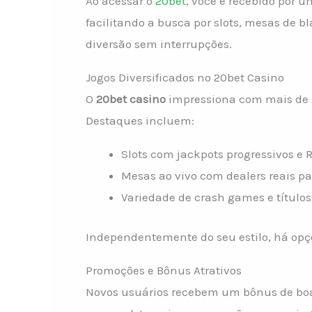
Ao acessar o
20bet
, você é recebido por u
facilitando a busca por slots, mesas de b
diversão sem interrupções.
Jogos Diversificados no 20bet Casino
O
20bet casino
impressiona com mais de 3
Destaques incluem:
Slots com jackpots progressivos e R
Mesas ao vivo com dealers reais pa
Variedade de crash games e títulos
Independentemente do seu estilo, há opçõ
Promoções e Bônus Atrativos
Novos usuários recebem um bônus de boa