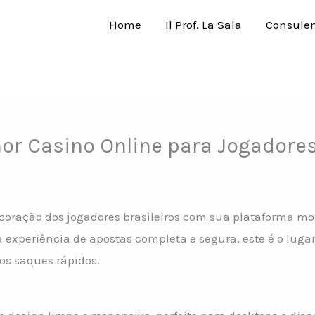
Home
Il Prof. La Sala
Consule
or Casino Online para Jogadores
coração dos jogadores brasileiros com sua plataforma mo
a experiência de apostas completa e segura, este é o lugar
 os saques rápidos.