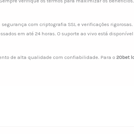
Sempre verifique os termos para maximizar os benefícios.
 segurança com criptografia SSL e verificações rigorosas. 
sados em até 24 horas. O suporte ao vivo está disponíve
to de alta qualidade com confiabilidade. Para o
20bet l